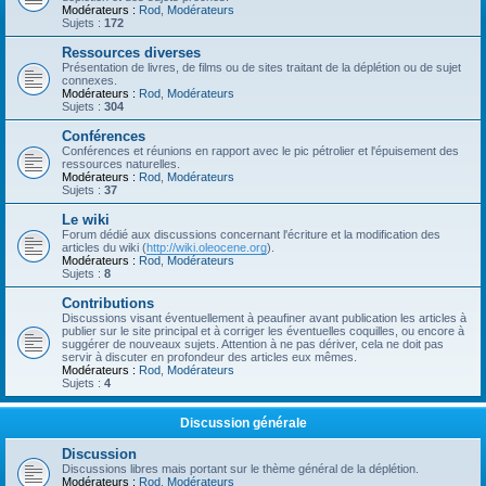
Modérateurs :
Rod
,
Modérateurs
Sujets :
172
Ressources diverses
Présentation de livres, de films ou de sites traitant de la déplétion ou de sujet
connexes.
Modérateurs :
Rod
,
Modérateurs
Sujets :
304
Conférences
Conférences et réunions en rapport avec le pic pétrolier et l'épuisement des
ressources naturelles.
Modérateurs :
Rod
,
Modérateurs
Sujets :
37
Le wiki
Forum dédié aux discussions concernant l'écriture et la modification des
articles du wiki (
http://wiki.oleocene.org
).
Modérateurs :
Rod
,
Modérateurs
Sujets :
8
Contributions
Discussions visant éventuellement à peaufiner avant publication les articles à
publier sur le site principal et à corriger les éventuelles coquilles, ou encore à
suggérer de nouveaux sujets. Attention à ne pas dériver, cela ne doit pas
servir à discuter en profondeur des articles eux mêmes.
Modérateurs :
Rod
,
Modérateurs
Sujets :
4
Discussion générale
Discussion
Discussions libres mais portant sur le thème général de la déplétion.
Modérateurs :
Rod
,
Modérateurs