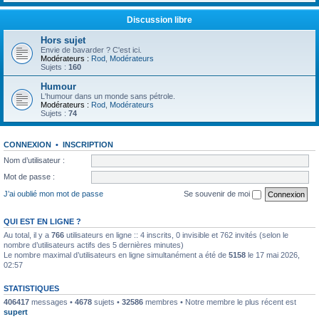
Discussion libre
Hors sujet
Envie de bavarder ? C'est ici.
Modérateurs :
Rod
,
Modérateurs
Sujets :
160
Humour
L'humour dans un monde sans pétrole.
Modérateurs :
Rod
,
Modérateurs
Sujets :
74
CONNEXION
•
INSCRIPTION
Nom d’utilisateur :
Mot de passe :
J’ai oublié mon mot de passe
Se souvenir de moi
QUI EST EN LIGNE ?
Au total, il y a
766
utilisateurs en ligne :: 4 inscrits, 0 invisible et 762 invités (selon le
nombre d’utilisateurs actifs des 5 dernières minutes)
Le nombre maximal d’utilisateurs en ligne simultanément a été de
5158
le 17 mai 2026,
02:57
STATISTIQUES
406417
messages •
4678
sujets •
32586
membres • Notre membre le plus récent est
supert