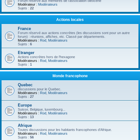
Forum réservé aux membres de l'association oléocène
Modérateur :
Modérateurs
Sujets :
22
Actions locales
France
Forum réservé aux actions concrètes (les discussions sont pour un autre
forum) : réunions, affiches, etc. Classé par départements.
Modérateurs :
Rod
,
Modérateurs
Sujets :
6
Etranger
Actions concrètes hors de l'hexagone
Modérateurs :
Rod
,
Modérateurs
Sujets :
1
Monde francophone
Quebec
discussions pour le Quebec.
Modérateurs :
Rod
,
Modérateurs
Sujets :
27
Europe
Suisse, Belgique, luxembourg...
Modérateurs :
Rod
,
Modérateurs
Sujets :
13
Afrique
Toutes discussions pour les habitants francophones d'Afrique.
Modérateurs :
Rod
,
Modérateurs
Sujets :
56