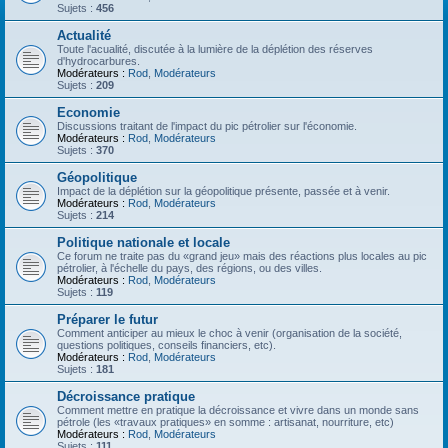
Sujets :
456
Actualité
Toute l'acualité, discutée à la lumière de la déplétion des réserves
d'hydrocarbures.
Modérateurs :
Rod
,
Modérateurs
Sujets :
209
Economie
Discussions traitant de l'impact du pic pétrolier sur l'économie.
Modérateurs :
Rod
,
Modérateurs
Sujets :
370
Géopolitique
Impact de la déplétion sur la géopolitique présente, passée et à venir.
Modérateurs :
Rod
,
Modérateurs
Sujets :
214
Politique nationale et locale
Ce forum ne traite pas du «grand jeu» mais des réactions plus locales au pic
pétrolier, à l'échelle du pays, des régions, ou des villes.
Modérateurs :
Rod
,
Modérateurs
Sujets :
119
Préparer le futur
Comment anticiper au mieux le choc à venir (organisation de la société,
questions politiques, conseils financiers, etc).
Modérateurs :
Rod
,
Modérateurs
Sujets :
181
Décroissance pratique
Comment mettre en pratique la décroissance et vivre dans un monde sans
pétrole (les «travaux pratiques» en somme : artisanat, nourriture, etc)
Modérateurs :
Rod
,
Modérateurs
Sujets :
111