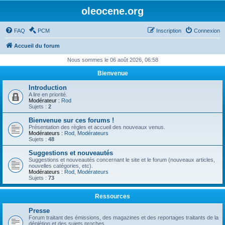
oleocene.org
FAQ
PCM
Inscription
Connexion
Accueil du forum
Nous sommes le 06 août 2026, 06:58
Bienvenue
Introduction
A lire en priorité.
Modérateur :
Rod
Sujets :
2
Bienvenue sur ces forums !
Présentation des règles et accueil des nouveaux venus.
Modérateurs :
Rod
,
Modérateurs
Sujets :
48
Suggestions et nouveautés
Suggestions et nouveautés concernant le site et le forum (nouveaux articles,
nouvelles catégories, etc).
Modérateurs :
Rod
,
Modérateurs
Sujets :
73
Ressources
Presse
Forum traitant des émissions, des magazines et des reportages traitants de la
déplétion et des sujets proches.