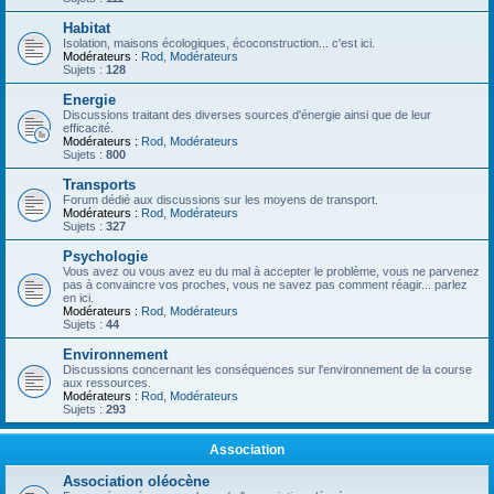
Habitat
Isolation, maisons écologiques, écoconstruction... c'est ici.
Modérateurs :
Rod
,
Modérateurs
Sujets :
128
Energie
Discussions traitant des diverses sources d'énergie ainsi que de leur
efficacité.
Modérateurs :
Rod
,
Modérateurs
Sujets :
800
Transports
Forum dédié aux discussions sur les moyens de transport.
Modérateurs :
Rod
,
Modérateurs
Sujets :
327
Psychologie
Vous avez ou vous avez eu du mal à accepter le problème, vous ne parvenez
pas à convaincre vos proches, vous ne savez pas comment réagir... parlez
en ici.
Modérateurs :
Rod
,
Modérateurs
Sujets :
44
Environnement
Discussions concernant les conséquences sur l'environnement de la course
aux ressources.
Modérateurs :
Rod
,
Modérateurs
Sujets :
293
Association
Association oléocène