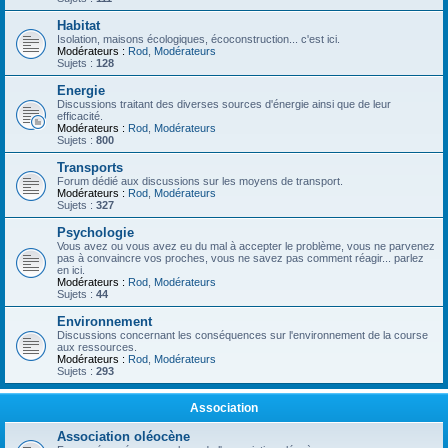
Habitat
Isolation, maisons écologiques, écoconstruction... c'est ici.
Modérateurs :
Rod
,
Modérateurs
Sujets :
128
Energie
Discussions traitant des diverses sources d'énergie ainsi que de leur
efficacité.
Modérateurs :
Rod
,
Modérateurs
Sujets :
800
Transports
Forum dédié aux discussions sur les moyens de transport.
Modérateurs :
Rod
,
Modérateurs
Sujets :
327
Psychologie
Vous avez ou vous avez eu du mal à accepter le problème, vous ne parvenez
pas à convaincre vos proches, vous ne savez pas comment réagir... parlez
en ici.
Modérateurs :
Rod
,
Modérateurs
Sujets :
44
Environnement
Discussions concernant les conséquences sur l'environnement de la course
aux ressources.
Modérateurs :
Rod
,
Modérateurs
Sujets :
293
Association
Association oléocène