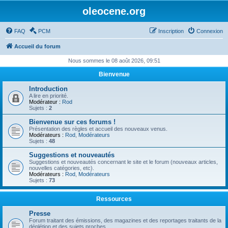
oleocene.org
FAQ
PCM
Inscription
Connexion
Accueil du forum
Nous sommes le 08 août 2026, 09:51
Bienvenue
Introduction
A lire en priorité.
Modérateur :
Rod
Sujets :
2
Bienvenue sur ces forums !
Présentation des règles et accueil des nouveaux venus.
Modérateurs :
Rod
,
Modérateurs
Sujets :
48
Suggestions et nouveautés
Suggestions et nouveautés concernant le site et le forum (nouveaux articles,
nouvelles catégories, etc).
Modérateurs :
Rod
,
Modérateurs
Sujets :
73
Ressources
Presse
Forum traitant des émissions, des magazines et des reportages traitants de la
déplétion et des sujets proches.