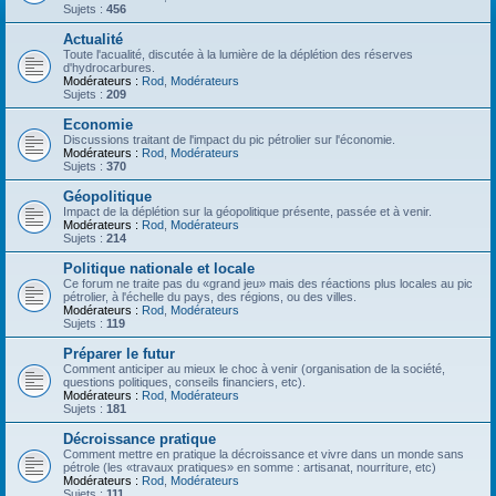
Sujets :
456
Actualité
Toute l'acualité, discutée à la lumière de la déplétion des réserves
d'hydrocarbures.
Modérateurs :
Rod
,
Modérateurs
Sujets :
209
Economie
Discussions traitant de l'impact du pic pétrolier sur l'économie.
Modérateurs :
Rod
,
Modérateurs
Sujets :
370
Géopolitique
Impact de la déplétion sur la géopolitique présente, passée et à venir.
Modérateurs :
Rod
,
Modérateurs
Sujets :
214
Politique nationale et locale
Ce forum ne traite pas du «grand jeu» mais des réactions plus locales au pic
pétrolier, à l'échelle du pays, des régions, ou des villes.
Modérateurs :
Rod
,
Modérateurs
Sujets :
119
Préparer le futur
Comment anticiper au mieux le choc à venir (organisation de la société,
questions politiques, conseils financiers, etc).
Modérateurs :
Rod
,
Modérateurs
Sujets :
181
Décroissance pratique
Comment mettre en pratique la décroissance et vivre dans un monde sans
pétrole (les «travaux pratiques» en somme : artisanat, nourriture, etc)
Modérateurs :
Rod
,
Modérateurs
Sujets :
111