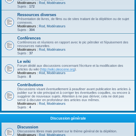
Modérateurs :
Rod
,
Modérateurs
Sujets :
172
Ressources diverses
Présentation de livres, de films ou de sites traitant de la déplétion ou de sujet
connexes.
Modérateurs :
Rod
,
Modérateurs
Sujets :
304
Conférences
Conférences et réunions en rapport avec le pic pétrolier et l'épuisement des
ressources naturelles.
Modérateurs :
Rod
,
Modérateurs
Sujets :
37
Le wiki
Forum dédié aux discussions concernant l'écriture et la modification des
articles du wiki (
http://wiki.oleocene.org
).
Modérateurs :
Rod
,
Modérateurs
Sujets :
8
Contributions
Discussions visant éventuellement à peaufiner avant publication les articles à
publier sur le site principal et à corriger les éventuelles coquilles, ou encore à
suggérer de nouveaux sujets. Attention à ne pas dériver, cela ne doit pas
servir à discuter en profondeur des articles eux mêmes.
Modérateurs :
Rod
,
Modérateurs
Sujets :
4
Discussion générale
Discussion
Discussions libres mais portant sur le thème général de la déplétion.
Modérateurs :
Rod
,
Modérateurs