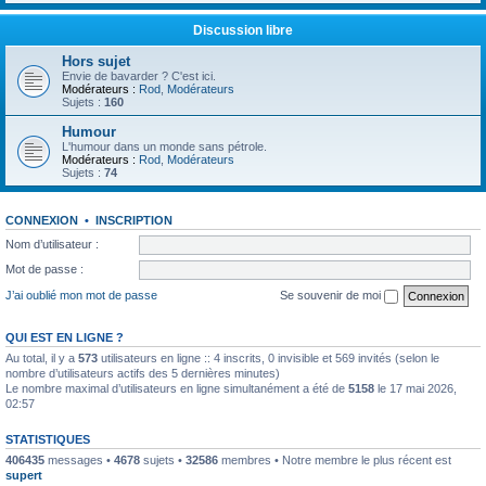
Discussion libre
Hors sujet
Envie de bavarder ? C'est ici.
Modérateurs :
Rod
,
Modérateurs
Sujets :
160
Humour
L'humour dans un monde sans pétrole.
Modérateurs :
Rod
,
Modérateurs
Sujets :
74
CONNEXION
•
INSCRIPTION
Nom d’utilisateur :
Mot de passe :
J’ai oublié mon mot de passe
Se souvenir de moi
QUI EST EN LIGNE ?
Au total, il y a
573
utilisateurs en ligne :: 4 inscrits, 0 invisible et 569 invités (selon le
nombre d’utilisateurs actifs des 5 dernières minutes)
Le nombre maximal d’utilisateurs en ligne simultanément a été de
5158
le 17 mai 2026,
02:57
STATISTIQUES
406435
messages •
4678
sujets •
32586
membres • Notre membre le plus récent est
supert