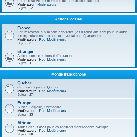
Forum réservé aux membres de l'association oléocène
Modérateur :
Modérateurs
Sujets :
22
Actions locales
France
Forum réservé aux actions concrètes (les discussions sont pour un autre
forum) : réunions, affiches, etc. Classé par départements.
Modérateurs :
Rod
,
Modérateurs
Sujets :
6
Etranger
Actions concrètes hors de l'hexagone
Modérateurs :
Rod
,
Modérateurs
Sujets :
1
Monde francophone
Quebec
discussions pour le Quebec.
Modérateurs :
Rod
,
Modérateurs
Sujets :
27
Europe
Suisse, Belgique, luxembourg...
Modérateurs :
Rod
,
Modérateurs
Sujets :
13
Afrique
Toutes discussions pour les habitants francophones d'Afrique.
Modérateurs :
Rod
,
Modérateurs
Sujets :
56