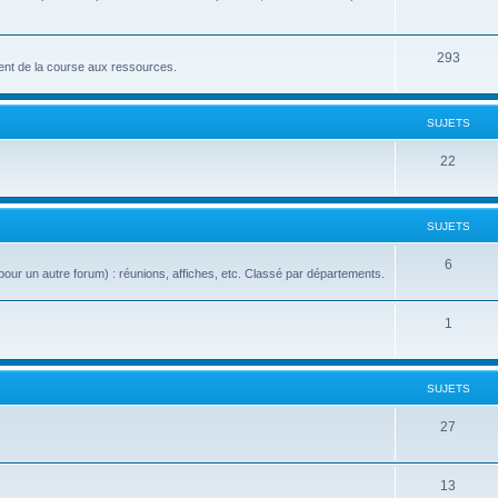
293
nt de la course aux ressources.
SUJETS
22
SUJETS
6
our un autre forum) : réunions, affiches, etc. Classé par départements.
1
SUJETS
27
13