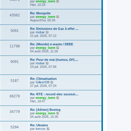
C
g
par
energy_isere
l
e
l
o
e
Hier, 10:33
e
s
t
n
d
s
e
s
e
a
Re: Mongolie
r
43562
u
r
g
C
par
energy_isere
l
l
n
e
o
Aujourd’hui, 00:26
e
t
i
n
d
e
e
s
e
Re: Emissions de Gaz à effet …
r
r
5091
u
r
C
par
mobar
l
m
l
n
o
21 juil. 2026, 07:12
e
e
t
i
n
d
s
e
e
s
e
s
Re: (Monde) e-waste / DEEE
r
r
11798
u
r
a
C
par
energy_isere
l
m
l
n
g
o
04 août 2026, 11:26
e
e
t
i
e
n
d
s
e
e
s
e
s
Re: Pour de vrai (humus, DIY,…
r
r
6091
u
r
a
C
par
mobar
l
m
l
n
g
o
24 juil. 2026, 07:06
e
e
t
i
e
n
d
s
e
e
s
e
s
r
r
u
r
a
Re: Climatisation
l
m
5187
l
n
g
C
par
GillesH38
e
e
t
i
e
o
27 juil. 2026, 07:24
d
s
e
e
n
e
s
r
r
s
r
a
Re: RTE : record elec sucessi…
l
m
66279
u
n
g
C
par
energy_isere
e
e
l
i
e
o
Hier, 18:47
d
s
t
e
n
e
s
e
r
s
r
a
Re: [Aérien] Boeing
r
m
34779
u
n
g
C
par
energy_isere
l
e
l
i
e
o
04 août 2026, 15:35
e
s
t
e
n
d
s
e
r
s
e
a
Re: Ukraine
r
m
5294
u
r
g
C
par
kercoz
l
e
l