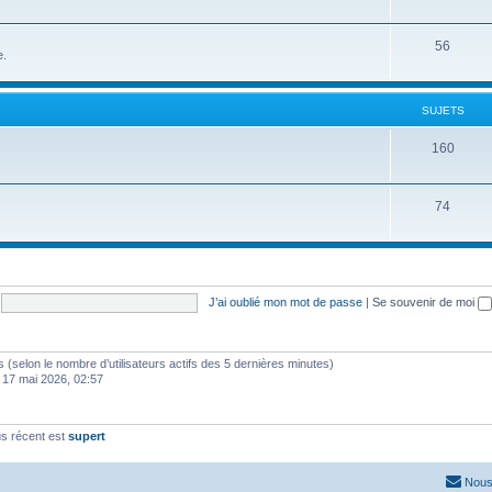
56
e.
SUJETS
160
74
J’ai oublié mon mot de passe
|
Se souvenir de moi
ités (selon le nombre d’utilisateurs actifs des 5 dernières minutes)
 17 mai 2026, 02:57
s récent est
supert
Nous