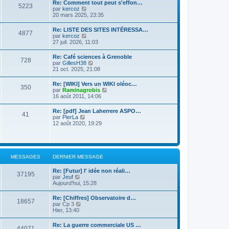
d
Re: Comment tout peut s'effon…
e
e
5223
e
C
par
kercoz
r
r
r
o
20 mars 2025, 23:35
l
m
n
n
e
e
i
s
d
s
Re: LISTE DES SITES INTÉRESSA…
e
4877
u
e
s
C
par
kercoz
r
l
r
a
o
27 juil. 2026, 11:03
m
t
n
g
n
e
e
i
e
s
s
Re: Café sciences à Grenoble
r
e
728
u
s
C
par
GillesH38
l
r
l
a
o
21 oct. 2025, 21:08
e
m
t
g
n
d
e
e
e
s
e
s
Re: [WIKI] Vers un WIKI oléoc…
r
350
u
r
s
C
par
Raminagrobis
l
l
n
a
o
16 août 2011, 14:06
e
t
i
g
n
d
e
e
e
s
e
Re: [pdf] Jean Laherrere ASPO…
r
r
41
u
r
C
par
PierLa
l
m
l
n
o
12 août 2020, 19:29
e
e
t
i
n
d
s
e
e
s
e
s
r
r
u
r
a
l
m
l
n
g
e
e
t
i
e
MESSAGES
DERNIER MESSAGE
d
s
e
e
e
s
r
r
r
a
Re: [Futur] l' idée non réali…
l
m
37195
n
C
g
par
Jeuf
e
e
i
o
e
Aujourd’hui, 15:28
d
s
e
n
e
s
r
s
r
a
Re: [Chiffres] Observatoire d…
m
18657
u
n
C
g
par
Cp 3
e
l
i
o
e
Hier, 13:40
s
t
e
n
s
e
r
s
a
Re: La guerre commerciale US …
r
m
44071
u