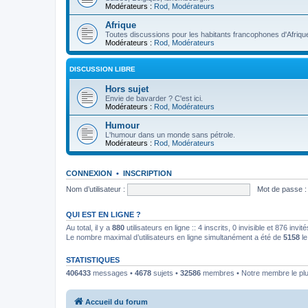
Modérateurs :
Rod
,
Modérateurs
Afrique
Toutes discussions pour les habitants francophones d'Afriqu
Modérateurs :
Rod
,
Modérateurs
DISCUSSION LIBRE
Hors sujet
Envie de bavarder ? C'est ici.
Modérateurs :
Rod
,
Modérateurs
Humour
L'humour dans un monde sans pétrole.
Modérateurs :
Rod
,
Modérateurs
CONNEXION
•
INSCRIPTION
Nom d’utilisateur :
Mot de passe :
QUI EST EN LIGNE ?
Au total, il y a
880
utilisateurs en ligne :: 4 inscrits, 0 invisible et 876 inv
Le nombre maximal d’utilisateurs en ligne simultanément a été de
5158
le
STATISTIQUES
406433
messages •
4678
sujets •
32586
membres • Notre membre le plu
Accueil du forum