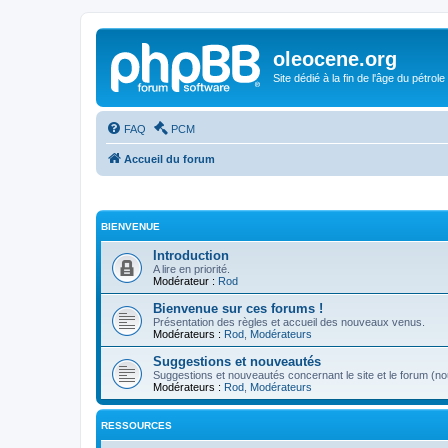
oleocene.org
Site dédié à la fin de l'âge du pétrole
FAQ
PCM
Accueil du forum
BIENVENUE
Introduction
A lire en priorité.
Modérateur :
Rod
Bienvenue sur ces forums !
Présentation des règles et accueil des nouveaux venus.
Modérateurs :
Rod
,
Modérateurs
Suggestions et nouveautés
Suggestions et nouveautés concernant le site et le forum (nou
Modérateurs :
Rod
,
Modérateurs
RESSOURCES