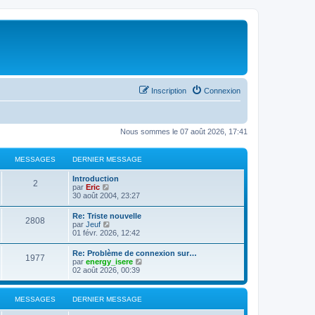
Inscription
Connexion
Nous sommes le 07 août 2026, 17:41
MESSAGES
DERNIER MESSAGE
Introduction
2
C
par
Eric
o
30 août 2004, 23:27
n
s
Re: Triste nouvelle
2808
u
C
par
Jeuf
l
o
01 févr. 2026, 12:42
t
n
e
s
Re: Problème de connexion sur…
r
1977
u
C
par
energy_isere
l
l
o
02 août 2026, 00:39
e
t
n
d
e
s
e
r
u
r
MESSAGES
DERNIER MESSAGE
l
l
n
e
t
i