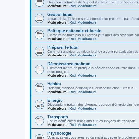
Discussions traitant de l'impact du pic pétrolier sur l'économi
Modérateurs :
Rod
,
Modérateurs
Géopolitique
Impact de la déplétion sur la géopolitique présente, passée et
Modérateurs :
Rod
,
Modérateurs
Politique nationale et locale
Ce forum ne traite pas du «grand jeu» mais des réactions plus 
Modérateurs :
Rod
,
Modérateurs
Préparer le futur
Comment anticiper au mieux le choc à venir (organisation de la
Modérateurs :
Rod
,
Modérateurs
Décroissance pratique
Comment mettre en pratique la décroissance et vivre dans u
nourriture, etc)
Modérateurs :
Rod
,
Modérateurs
Habitat
Isolation, maisons écologiques, écoconstruction... c'est ici.
Modérateurs :
Rod
,
Modérateurs
Energie
Discussions traitant des diverses sources d'énergie ainsi que 
Modérateurs :
Rod
,
Modérateurs
Transports
Forum dédié aux discussions sur les moyens de transport.
Modérateurs :
Rod
,
Modérateurs
Psychologie
Vous avez ou vous avez eu du mal à accepter le problème,