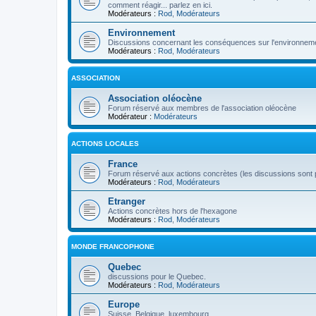
comment réagir... parlez en ici.
Modérateurs :
Rod
,
Modérateurs
Environnement
Discussions concernant les conséquences sur l'environneme
Modérateurs :
Rod
,
Modérateurs
ASSOCIATION
Association oléocène
Forum réservé aux membres de l'association oléocène
Modérateur :
Modérateurs
ACTIONS LOCALES
France
Forum réservé aux actions concrètes (les discussions sont p
Modérateurs :
Rod
,
Modérateurs
Etranger
Actions concrètes hors de l'hexagone
Modérateurs :
Rod
,
Modérateurs
MONDE FRANCOPHONE
Quebec
discussions pour le Quebec.
Modérateurs :
Rod
,
Modérateurs
Europe
Suisse, Belgique, luxembourg...