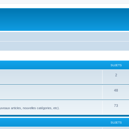
SUJETS
2
48
73
veaux articles, nouvelles catégories, etc).
SUJETS