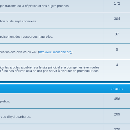
172
s traitants de la déplétion et des sujets proches.
304
létion ou de sujet connexes.
37
'épuisement des ressources naturelles.
8
cation des articles du wiki (
http://wiki.oleocene.org
).
4
 les articles à publier sur le site principal et à corriger les éventuelles
 à ne pas dériver, cela ne doit pas servir à discuter en profondeur des
SUJETS
456
plétion.
209
serves d'hydrocarbures.
370