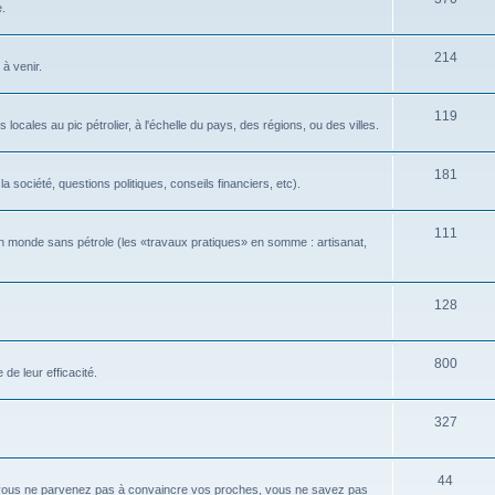
e.
214
 à venir.
119
locales au pic pétrolier, à l'échelle du pays, des régions, ou des villes.
181
 société, questions politiques, conseils financiers, etc).
111
n monde sans pétrole (les «travaux pratiques» en somme : artisanat,
128
800
de leur efficacité.
327
44
 vous ne parvenez pas à convaincre vos proches, vous ne savez pas