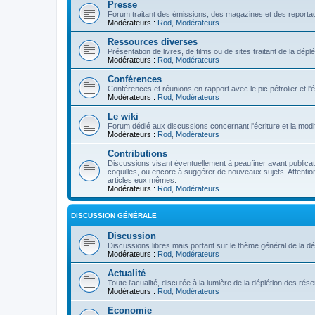
Presse
Forum traitant des émissions, des magazines et des reportage
Modérateurs :
Rod
,
Modérateurs
Ressources diverses
Présentation de livres, de films ou de sites traitant de la dép
Modérateurs :
Rod
,
Modérateurs
Conférences
Conférences et réunions en rapport avec le pic pétrolier et l
Modérateurs :
Rod
,
Modérateurs
Le wiki
Forum dédié aux discussions concernant l'écriture et la modifi
Modérateurs :
Rod
,
Modérateurs
Contributions
Discussions visant éventuellement à peaufiner avant publication
coquilles, ou encore à suggérer de nouveaux sujets. Attention
articles eux mêmes.
Modérateurs :
Rod
,
Modérateurs
DISCUSSION GÉNÉRALE
Discussion
Discussions libres mais portant sur le thème général de la dé
Modérateurs :
Rod
,
Modérateurs
Actualité
Toute l'acualité, discutée à la lumière de la déplétion des ré
Modérateurs :
Rod
,
Modérateurs
Economie