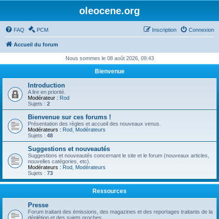
oleocene.org
FAQ
PCM
Inscription
Connexion
Accueil du forum
Nous sommes le 08 août 2026, 09:43
Bienvenue
Introduction
A lire en priorité.
Modérateur :
Rod
Sujets :
2
Bienvenue sur ces forums !
Présentation des règles et accueil des nouveaux venus.
Modérateurs :
Rod
,
Modérateurs
Sujets :
48
Suggestions et nouveautés
Suggestions et nouveautés concernant le site et le forum (nouveaux articles,
nouvelles catégories, etc).
Modérateurs :
Rod
,
Modérateurs
Sujets :
73
Ressources
Presse
Forum traitant des émissions, des magazines et des reportages traitants de la
déplétion et des sujets proches.