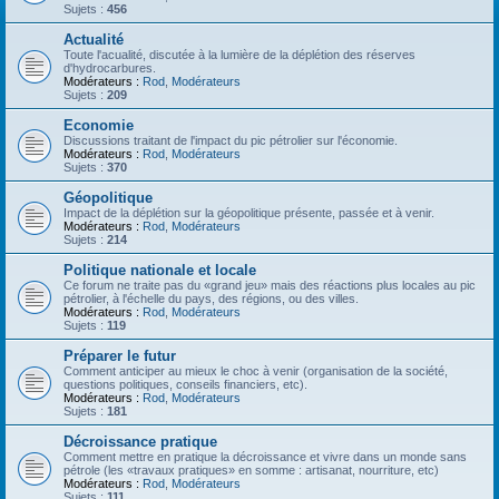
Sujets :
456
Actualité
Toute l'acualité, discutée à la lumière de la déplétion des réserves
d'hydrocarbures.
Modérateurs :
Rod
,
Modérateurs
Sujets :
209
Economie
Discussions traitant de l'impact du pic pétrolier sur l'économie.
Modérateurs :
Rod
,
Modérateurs
Sujets :
370
Géopolitique
Impact de la déplétion sur la géopolitique présente, passée et à venir.
Modérateurs :
Rod
,
Modérateurs
Sujets :
214
Politique nationale et locale
Ce forum ne traite pas du «grand jeu» mais des réactions plus locales au pic
pétrolier, à l'échelle du pays, des régions, ou des villes.
Modérateurs :
Rod
,
Modérateurs
Sujets :
119
Préparer le futur
Comment anticiper au mieux le choc à venir (organisation de la société,
questions politiques, conseils financiers, etc).
Modérateurs :
Rod
,
Modérateurs
Sujets :
181
Décroissance pratique
Comment mettre en pratique la décroissance et vivre dans un monde sans
pétrole (les «travaux pratiques» en somme : artisanat, nourriture, etc)
Modérateurs :
Rod
,
Modérateurs
Sujets :
111