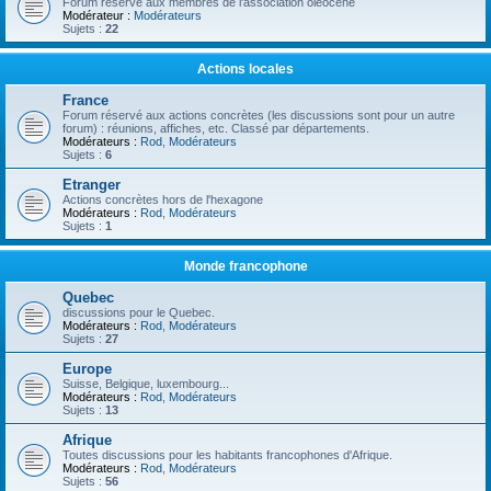
Forum réservé aux membres de l'association oléocène
Modérateur :
Modérateurs
Sujets :
22
Actions locales
France
Forum réservé aux actions concrètes (les discussions sont pour un autre
forum) : réunions, affiches, etc. Classé par départements.
Modérateurs :
Rod
,
Modérateurs
Sujets :
6
Etranger
Actions concrètes hors de l'hexagone
Modérateurs :
Rod
,
Modérateurs
Sujets :
1
Monde francophone
Quebec
discussions pour le Quebec.
Modérateurs :
Rod
,
Modérateurs
Sujets :
27
Europe
Suisse, Belgique, luxembourg...
Modérateurs :
Rod
,
Modérateurs
Sujets :
13
Afrique
Toutes discussions pour les habitants francophones d'Afrique.
Modérateurs :
Rod
,
Modérateurs
Sujets :
56