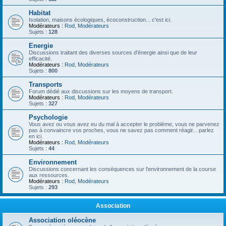
Habitat
Isolation, maisons écologiques, écoconstruction... c'est ici.
Modérateurs :
Rod
,
Modérateurs
Sujets :
128
Energie
Discussions traitant des diverses sources d'énergie ainsi que de leur
efficacité.
Modérateurs :
Rod
,
Modérateurs
Sujets :
800
Transports
Forum dédié aux discussions sur les moyens de transport.
Modérateurs :
Rod
,
Modérateurs
Sujets :
327
Psychologie
Vous avez ou vous avez eu du mal à accepter le problème, vous ne parvenez
pas à convaincre vos proches, vous ne savez pas comment réagir... parlez
en ici.
Modérateurs :
Rod
,
Modérateurs
Sujets :
44
Environnement
Discussions concernant les conséquences sur l'environnement de la course
aux ressources.
Modérateurs :
Rod
,
Modérateurs
Sujets :
293
Association
Association oléocène