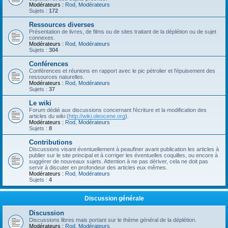
Modérateurs :
Rod
,
Modérateurs
Sujets :
172
Ressources diverses
Présentation de livres, de films ou de sites traitant de la déplétion ou de sujet
connexes.
Modérateurs :
Rod
,
Modérateurs
Sujets :
304
Conférences
Conférences et réunions en rapport avec le pic pétrolier et l'épuisement des
ressources naturelles.
Modérateurs :
Rod
,
Modérateurs
Sujets :
37
Le wiki
Forum dédié aux discussions concernant l'écriture et la modification des
articles du wiki (
http://wiki.oleocene.org
).
Modérateurs :
Rod
,
Modérateurs
Sujets :
8
Contributions
Discussions visant éventuellement à peaufiner avant publication les articles à
publier sur le site principal et à corriger les éventuelles coquilles, ou encore à
suggérer de nouveaux sujets. Attention à ne pas dériver, cela ne doit pas
servir à discuter en profondeur des articles eux mêmes.
Modérateurs :
Rod
,
Modérateurs
Sujets :
4
Discussion générale
Discussion
Discussions libres mais portant sur le thème général de la déplétion.
Modérateurs :
Rod
,
Modérateurs