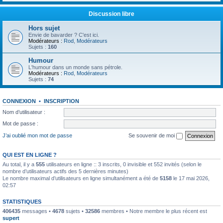
Discussion libre
Hors sujet
Envie de bavarder ? C'est ici.
Modérateurs :
Rod
,
Modérateurs
Sujets :
160
Humour
L'humour dans un monde sans pétrole.
Modérateurs :
Rod
,
Modérateurs
Sujets :
74
CONNEXION
•
INSCRIPTION
Nom d’utilisateur :
Mot de passe :
J’ai oublié mon mot de passe
Se souvenir de moi
QUI EST EN LIGNE ?
Au total, il y a
555
utilisateurs en ligne :: 3 inscrits, 0 invisible et 552 invités (selon le
nombre d’utilisateurs actifs des 5 dernières minutes)
Le nombre maximal d’utilisateurs en ligne simultanément a été de
5158
le 17 mai 2026,
02:57
STATISTIQUES
406435
messages •
4678
sujets •
32586
membres • Notre membre le plus récent est
supert