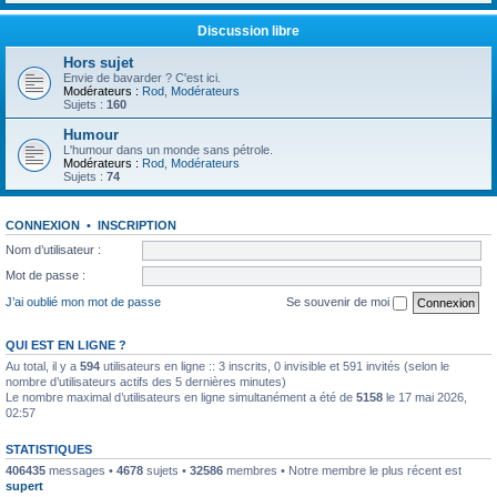
Discussion libre
Hors sujet
Envie de bavarder ? C'est ici.
Modérateurs :
Rod
,
Modérateurs
Sujets :
160
Humour
L'humour dans un monde sans pétrole.
Modérateurs :
Rod
,
Modérateurs
Sujets :
74
CONNEXION
•
INSCRIPTION
Nom d’utilisateur :
Mot de passe :
J’ai oublié mon mot de passe
Se souvenir de moi
QUI EST EN LIGNE ?
Au total, il y a
594
utilisateurs en ligne :: 3 inscrits, 0 invisible et 591 invités (selon le
nombre d’utilisateurs actifs des 5 dernières minutes)
Le nombre maximal d’utilisateurs en ligne simultanément a été de
5158
le 17 mai 2026,
02:57
STATISTIQUES
406435
messages •
4678
sujets •
32586
membres • Notre membre le plus récent est
supert