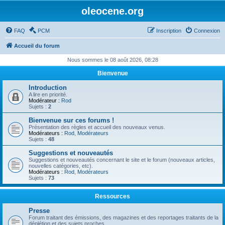
oleocene.org
FAQ
PCM
Inscription
Connexion
Accueil du forum
Nous sommes le 08 août 2026, 08:28
Bienvenue
Introduction
A lire en priorité.
Modérateur :
Rod
Sujets :
2
Bienvenue sur ces forums !
Présentation des règles et accueil des nouveaux venus.
Modérateurs :
Rod
,
Modérateurs
Sujets :
48
Suggestions et nouveautés
Suggestions et nouveautés concernant le site et le forum (nouveaux articles,
nouvelles catégories, etc).
Modérateurs :
Rod
,
Modérateurs
Sujets :
73
Ressources
Presse
Forum traitant des émissions, des magazines et des reportages traitants de la
déplétion et des sujets proches.