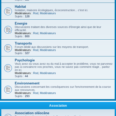
Habitat
Isolation, maisons écologiques, écoconstruction... c'est ici.
Modérateurs :
Rod
,
Modérateurs
Sujets :
128
Energie
Discussions traitant des diverses sources d'énergie ainsi que de leur
efficacité.
Modérateurs :
Rod
,
Modérateurs
Sujets :
800
Transports
Forum dédié aux discussions sur les moyens de transport.
Modérateurs :
Rod
,
Modérateurs
Sujets :
327
Psychologie
Vous avez ou vous avez eu du mal à accepter le problème, vous ne parvenez
pas à convaincre vos proches, vous ne savez pas comment réagir... parlez
en ici.
Modérateurs :
Rod
,
Modérateurs
Sujets :
44
Environnement
Discussions concernant les conséquences sur l'environnement de la course
aux ressources.
Modérateurs :
Rod
,
Modérateurs
Sujets :
293
Association
Association oléocène