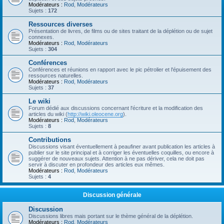
Modérateurs :
Rod
,
Modérateurs
Sujets :
172
Ressources diverses
Présentation de livres, de films ou de sites traitant de la déplétion ou de sujet
connexes.
Modérateurs :
Rod
,
Modérateurs
Sujets :
304
Conférences
Conférences et réunions en rapport avec le pic pétrolier et l'épuisement des
ressources naturelles.
Modérateurs :
Rod
,
Modérateurs
Sujets :
37
Le wiki
Forum dédié aux discussions concernant l'écriture et la modification des
articles du wiki (
http://wiki.oleocene.org
).
Modérateurs :
Rod
,
Modérateurs
Sujets :
8
Contributions
Discussions visant éventuellement à peaufiner avant publication les articles à
publier sur le site principal et à corriger les éventuelles coquilles, ou encore à
suggérer de nouveaux sujets. Attention à ne pas dériver, cela ne doit pas
servir à discuter en profondeur des articles eux mêmes.
Modérateurs :
Rod
,
Modérateurs
Sujets :
4
Discussion générale
Discussion
Discussions libres mais portant sur le thème général de la déplétion.
Modérateurs :
Rod
,
Modérateurs