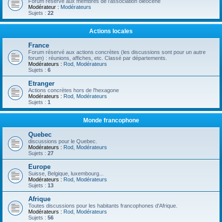
Forum réservé aux membres de l'association oléocène
Modérateur :
Modérateurs
Sujets :
22
Actions locales
France
Forum réservé aux actions concrètes (les discussions sont pour un autre
forum) : réunions, affiches, etc. Classé par départements.
Modérateurs :
Rod
,
Modérateurs
Sujets :
6
Etranger
Actions concrètes hors de l'hexagone
Modérateurs :
Rod
,
Modérateurs
Sujets :
1
Monde francophone
Quebec
discussions pour le Quebec.
Modérateurs :
Rod
,
Modérateurs
Sujets :
27
Europe
Suisse, Belgique, luxembourg...
Modérateurs :
Rod
,
Modérateurs
Sujets :
13
Afrique
Toutes discussions pour les habitants francophones d'Afrique.
Modérateurs :
Rod
,
Modérateurs
Sujets :
56