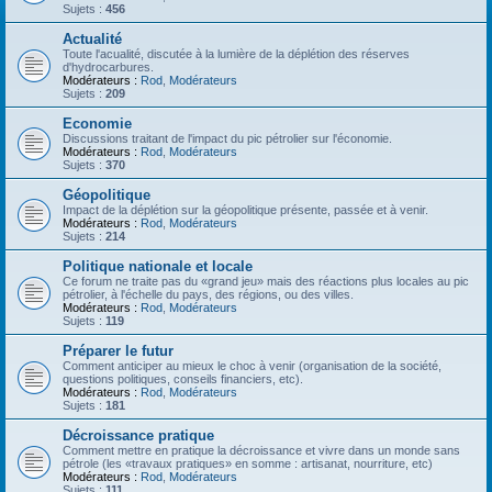
Sujets :
456
Actualité
Toute l'acualité, discutée à la lumière de la déplétion des réserves
d'hydrocarbures.
Modérateurs :
Rod
,
Modérateurs
Sujets :
209
Economie
Discussions traitant de l'impact du pic pétrolier sur l'économie.
Modérateurs :
Rod
,
Modérateurs
Sujets :
370
Géopolitique
Impact de la déplétion sur la géopolitique présente, passée et à venir.
Modérateurs :
Rod
,
Modérateurs
Sujets :
214
Politique nationale et locale
Ce forum ne traite pas du «grand jeu» mais des réactions plus locales au pic
pétrolier, à l'échelle du pays, des régions, ou des villes.
Modérateurs :
Rod
,
Modérateurs
Sujets :
119
Préparer le futur
Comment anticiper au mieux le choc à venir (organisation de la société,
questions politiques, conseils financiers, etc).
Modérateurs :
Rod
,
Modérateurs
Sujets :
181
Décroissance pratique
Comment mettre en pratique la décroissance et vivre dans un monde sans
pétrole (les «travaux pratiques» en somme : artisanat, nourriture, etc)
Modérateurs :
Rod
,
Modérateurs
Sujets :
111