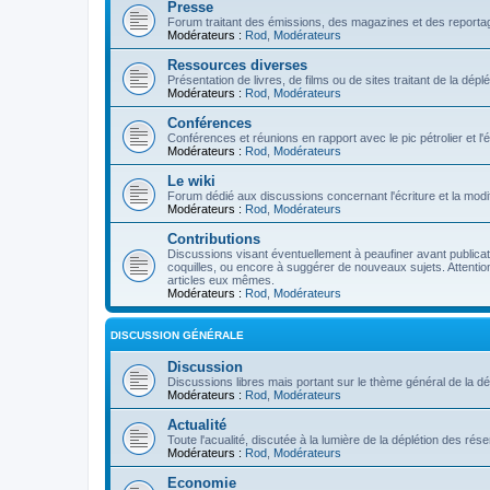
Presse
Forum traitant des émissions, des magazines et des reportage
Modérateurs :
Rod
,
Modérateurs
Ressources diverses
Présentation de livres, de films ou de sites traitant de la dép
Modérateurs :
Rod
,
Modérateurs
Conférences
Conférences et réunions en rapport avec le pic pétrolier et l
Modérateurs :
Rod
,
Modérateurs
Le wiki
Forum dédié aux discussions concernant l'écriture et la modifi
Modérateurs :
Rod
,
Modérateurs
Contributions
Discussions visant éventuellement à peaufiner avant publication
coquilles, ou encore à suggérer de nouveaux sujets. Attention
articles eux mêmes.
Modérateurs :
Rod
,
Modérateurs
DISCUSSION GÉNÉRALE
Discussion
Discussions libres mais portant sur le thème général de la dé
Modérateurs :
Rod
,
Modérateurs
Actualité
Toute l'acualité, discutée à la lumière de la déplétion des ré
Modérateurs :
Rod
,
Modérateurs
Economie