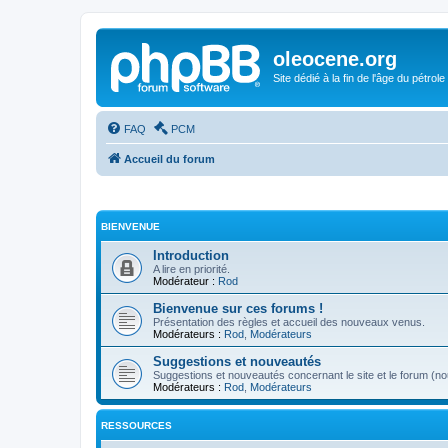
oleocene.org
Site dédié à la fin de l'âge du pétrole
FAQ
PCM
Accueil du forum
BIENVENUE
Introduction
A lire en priorité.
Modérateur :
Rod
Bienvenue sur ces forums !
Présentation des règles et accueil des nouveaux venus.
Modérateurs :
Rod
,
Modérateurs
Suggestions et nouveautés
Suggestions et nouveautés concernant le site et le forum (nou
Modérateurs :
Rod
,
Modérateurs
RESSOURCES