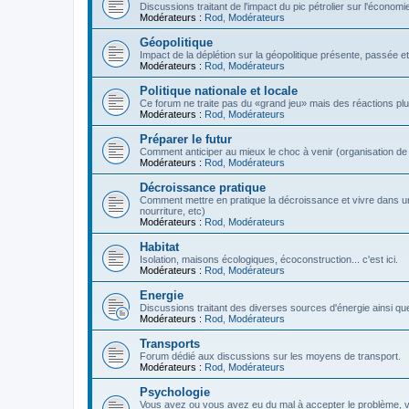
Discussions traitant de l'impact du pic pétrolier sur l'économi
Modérateurs :
Rod
,
Modérateurs
Géopolitique
Impact de la déplétion sur la géopolitique présente, passée et
Modérateurs :
Rod
,
Modérateurs
Politique nationale et locale
Ce forum ne traite pas du «grand jeu» mais des réactions plus 
Modérateurs :
Rod
,
Modérateurs
Préparer le futur
Comment anticiper au mieux le choc à venir (organisation de la
Modérateurs :
Rod
,
Modérateurs
Décroissance pratique
Comment mettre en pratique la décroissance et vivre dans u
nourriture, etc)
Modérateurs :
Rod
,
Modérateurs
Habitat
Isolation, maisons écologiques, écoconstruction... c'est ici.
Modérateurs :
Rod
,
Modérateurs
Energie
Discussions traitant des diverses sources d'énergie ainsi que 
Modérateurs :
Rod
,
Modérateurs
Transports
Forum dédié aux discussions sur les moyens de transport.
Modérateurs :
Rod
,
Modérateurs
Psychologie
Vous avez ou vous avez eu du mal à accepter le problème,