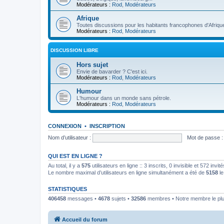
Modérateurs :
Rod
,
Modérateurs
Afrique
Toutes discussions pour les habitants francophones d'Afriqu
Modérateurs :
Rod
,
Modérateurs
DISCUSSION LIBRE
Hors sujet
Envie de bavarder ? C'est ici.
Modérateurs :
Rod
,
Modérateurs
Humour
L'humour dans un monde sans pétrole.
Modérateurs :
Rod
,
Modérateurs
CONNEXION
•
INSCRIPTION
Nom d’utilisateur :
Mot de passe :
QUI EST EN LIGNE ?
Au total, il y a
575
utilisateurs en ligne :: 3 inscrits, 0 invisible et 572 inv
Le nombre maximal d’utilisateurs en ligne simultanément a été de
5158
le
STATISTIQUES
406458
messages •
4678
sujets •
32586
membres • Notre membre le plu
Accueil du forum