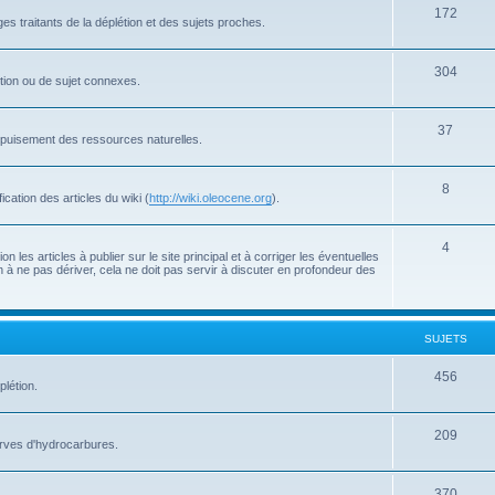
172
s traitants de la déplétion et des sujets proches.
304
létion ou de sujet connexes.
37
'épuisement des ressources naturelles.
8
cation des articles du wiki (
http://wiki.oleocene.org
).
4
 les articles à publier sur le site principal et à corriger les éventuelles
 à ne pas dériver, cela ne doit pas servir à discuter en profondeur des
SUJETS
456
plétion.
209
serves d'hydrocarbures.
370