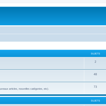
SUJETS
2
48
73
veaux articles, nouvelles catégories, etc).
SUJETS