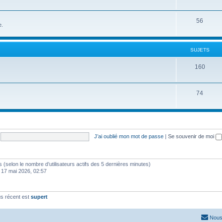
56
e.
SUJETS
160
74
J’ai oublié mon mot de passe
|
Se souvenir de moi
ités (selon le nombre d’utilisateurs actifs des 5 dernières minutes)
 17 mai 2026, 02:57
s récent est
supert
Nous