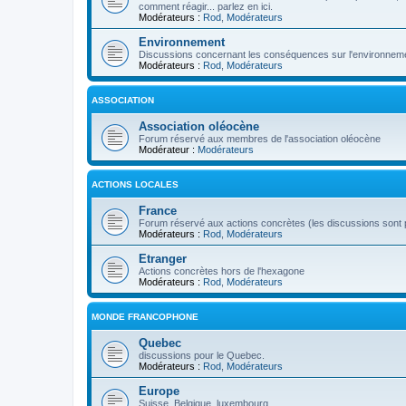
comment réagir... parlez en ici.
Modérateurs :
Rod
,
Modérateurs
Environnement
Discussions concernant les conséquences sur l'environneme
Modérateurs :
Rod
,
Modérateurs
ASSOCIATION
Association oléocène
Forum réservé aux membres de l'association oléocène
Modérateur :
Modérateurs
ACTIONS LOCALES
France
Forum réservé aux actions concrètes (les discussions sont p
Modérateurs :
Rod
,
Modérateurs
Etranger
Actions concrètes hors de l'hexagone
Modérateurs :
Rod
,
Modérateurs
MONDE FRANCOPHONE
Quebec
discussions pour le Quebec.
Modérateurs :
Rod
,
Modérateurs
Europe
Suisse, Belgique, luxembourg...