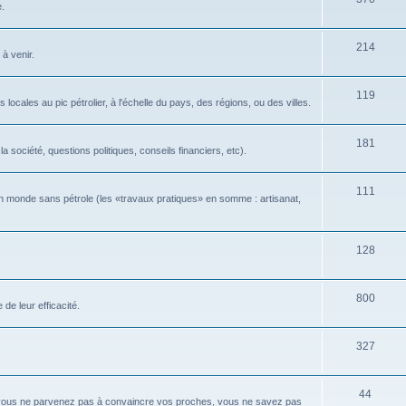
e.
214
 à venir.
119
locales au pic pétrolier, à l'échelle du pays, des régions, ou des villes.
181
 société, questions politiques, conseils financiers, etc).
111
n monde sans pétrole (les «travaux pratiques» en somme : artisanat,
128
800
de leur efficacité.
327
44
 vous ne parvenez pas à convaincre vos proches, vous ne savez pas