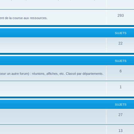
293
nt de la course aux ressources.
SUJETS
22
SUJETS
6
our un autre forum) : réunions, affiches, etc. Classé par départements.
1
SUJETS
27
13