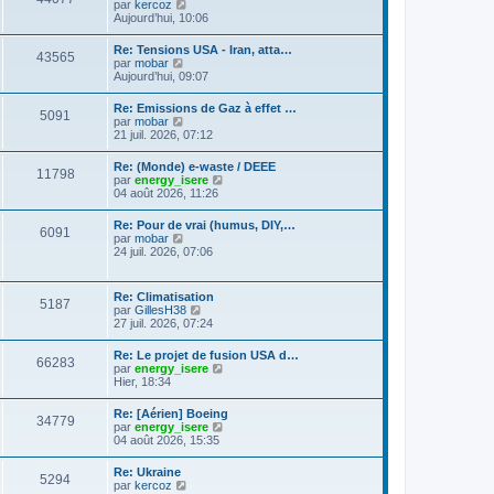
C
g
par
kercoz
l
e
l
o
e
Aujourd’hui, 10:06
e
s
t
n
d
s
e
s
e
a
Re: Tensions USA - Iran, atta…
r
43565
u
r
g
C
par
mobar
l
l
n
e
o
Aujourd’hui, 09:07
e
t
i
n
d
e
e
s
e
Re: Emissions de Gaz à effet …
r
r
5091
u
r
C
par
mobar
l
m
l
n
o
21 juil. 2026, 07:12
e
e
t
i
n
d
s
e
e
s
e
s
Re: (Monde) e-waste / DEEE
r
r
11798
u
r
a
C
par
energy_isere
l
m
l
n
g
o
04 août 2026, 11:26
e
e
t
i
e
n
d
s
e
e
s
e
s
Re: Pour de vrai (humus, DIY,…
r
r
6091
u
r
a
C
par
mobar
l
m
l
n
g
o
24 juil. 2026, 07:06
e
e
t
i
e
n
d
s
e
e
s
e
s
r
r
u
r
a
Re: Climatisation
l
m
5187
l
n
g
C
par
GillesH38
e
e
t
i
e
o
27 juil. 2026, 07:24
d
s
e
e
n
e
s
r
r
s
r
a
Re: Le projet de fusion USA d…
l
m
66283
u
n
g
C
par
energy_isere
e
e
l
i
e
o
Hier, 18:34
d
s
t
e
n
e
s
e
r
s
r
a
Re: [Aérien] Boeing
r
m
34779
u
n
g
C
par
energy_isere
l
e
l
i
e
o
04 août 2026, 15:35
e
s
t
e
n
d
s
e
r
s
e
a
Re: Ukraine
r
m
5294
u
r
g
C
par
kercoz
l
e
l