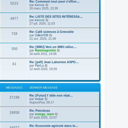
d
Re: Comment tout peut s'effon…
e
e
5223
e
C
par
kercoz
r
r
r
o
20 mars 2025, 23:35
l
m
n
n
e
e
i
s
d
s
Re: LISTE DES SITES INTÉRESSA…
e
4877
u
e
s
C
par
kercoz
r
l
r
a
o
27 juil. 2026, 11:03
m
t
n
g
n
e
e
i
e
s
s
Re: Café sciences à Grenoble
r
e
728
u
s
C
par
GillesH38
l
r
l
a
o
21 oct. 2025, 21:08
e
m
t
g
n
d
e
e
e
s
e
s
Re: [WIKI] Vers un WIKI oléoc…
r
350
u
r
s
C
par
Raminagrobis
l
l
n
a
o
16 août 2011, 14:06
e
t
i
g
n
d
e
e
e
s
e
Re: [pdf] Jean Laherrere ASPO…
r
r
41
u
r
C
par
PierLa
l
m
l
n
o
12 août 2020, 19:29
e
e
t
i
n
d
s
e
e
s
e
s
r
r
u
r
a
l
m
l
n
g
e
e
t
i
e
MESSAGES
DERNIER MESSAGE
d
s
e
e
e
s
r
r
r
a
Re: [Futur] l' idée non réali…
l
m
37199
n
C
g
par
mobar
e
e
i
o
e
Aujourd’hui, 09:17
d
s
e
n
e
s
r
s
r
a
Re: Petrobras
m
18658
u
n
g
C
par
energy_isere
e
l
i
e
o
07 août 2026, 23:07
s
t
e
n
s
e
r
s
a
Re: Economie agricole dans le…
r
m
44077
u