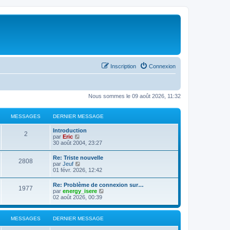
Inscription
Connexion
Nous sommes le 09 août 2026, 11:32
MESSAGES
DERNIER MESSAGE
Introduction
2
C
par
Eric
o
30 août 2004, 23:27
n
s
Re: Triste nouvelle
2808
u
C
par
Jeuf
l
o
01 févr. 2026, 12:42
t
n
e
s
Re: Problème de connexion sur…
r
1977
u
C
par
energy_isere
l
l
o
02 août 2026, 00:39
e
t
n
d
e
s
e
r
u
r
MESSAGES
DERNIER MESSAGE
l
l
n
e
t
i