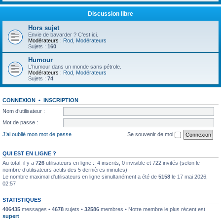
Discussion libre
Hors sujet
Envie de bavarder ? C'est ici.
Modérateurs :
Rod
,
Modérateurs
Sujets :
160
Humour
L'humour dans un monde sans pétrole.
Modérateurs :
Rod
,
Modérateurs
Sujets :
74
CONNEXION
•
INSCRIPTION
Nom d’utilisateur :
Mot de passe :
J’ai oublié mon mot de passe
Se souvenir de moi
QUI EST EN LIGNE ?
Au total, il y a
726
utilisateurs en ligne :: 4 inscrits, 0 invisible et 722 invités (selon le
nombre d’utilisateurs actifs des 5 dernières minutes)
Le nombre maximal d’utilisateurs en ligne simultanément a été de
5158
le 17 mai 2026,
02:57
STATISTIQUES
406435
messages •
4678
sujets •
32586
membres • Notre membre le plus récent est
supert