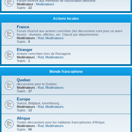
Forum réservé aux membres de l'association oléocène
Modérateur :
Modérateurs
Sujets :
22
Actions locales
France
Forum réservé aux actions concrètes (les discussions sont pour un autre
forum) : réunions, affiches, etc. Classé par départements.
Modérateurs :
Rod
,
Modérateurs
Sujets :
6
Etranger
Actions concrètes hors de l'hexagone
Modérateurs :
Rod
,
Modérateurs
Sujets :
1
Monde francophone
Quebec
discussions pour le Quebec.
Modérateurs :
Rod
,
Modérateurs
Sujets :
27
Europe
Suisse, Belgique, luxembourg...
Modérateurs :
Rod
,
Modérateurs
Sujets :
13
Afrique
Toutes discussions pour les habitants francophones d'Afrique.
Modérateurs :
Rod
,
Modérateurs
Sujets :
56