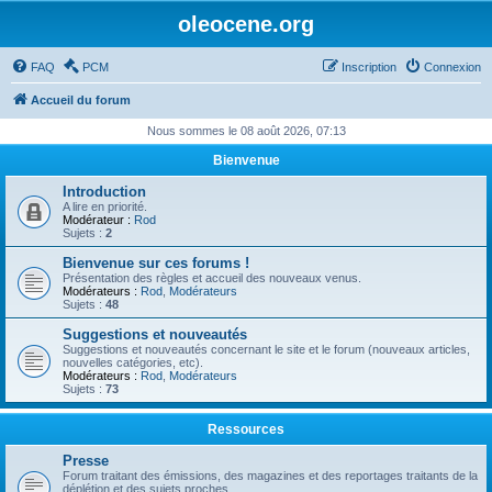
oleocene.org
FAQ
PCM
Inscription
Connexion
Accueil du forum
Nous sommes le 08 août 2026, 07:13
Bienvenue
Introduction
A lire en priorité.
Modérateur :
Rod
Sujets :
2
Bienvenue sur ces forums !
Présentation des règles et accueil des nouveaux venus.
Modérateurs :
Rod
,
Modérateurs
Sujets :
48
Suggestions et nouveautés
Suggestions et nouveautés concernant le site et le forum (nouveaux articles,
nouvelles catégories, etc).
Modérateurs :
Rod
,
Modérateurs
Sujets :
73
Ressources
Presse
Forum traitant des émissions, des magazines et des reportages traitants de la
déplétion et des sujets proches.