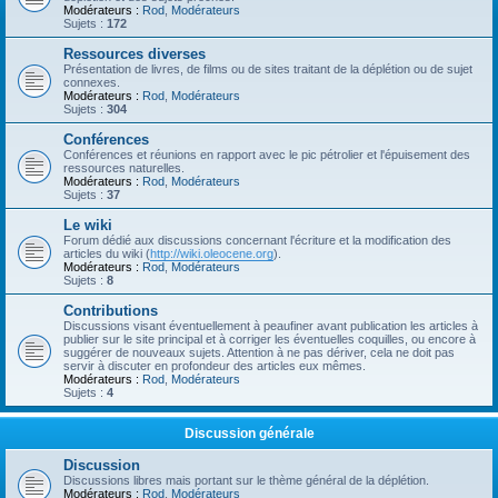
Modérateurs :
Rod
,
Modérateurs
Sujets :
172
Ressources diverses
Présentation de livres, de films ou de sites traitant de la déplétion ou de sujet
connexes.
Modérateurs :
Rod
,
Modérateurs
Sujets :
304
Conférences
Conférences et réunions en rapport avec le pic pétrolier et l'épuisement des
ressources naturelles.
Modérateurs :
Rod
,
Modérateurs
Sujets :
37
Le wiki
Forum dédié aux discussions concernant l'écriture et la modification des
articles du wiki (
http://wiki.oleocene.org
).
Modérateurs :
Rod
,
Modérateurs
Sujets :
8
Contributions
Discussions visant éventuellement à peaufiner avant publication les articles à
publier sur le site principal et à corriger les éventuelles coquilles, ou encore à
suggérer de nouveaux sujets. Attention à ne pas dériver, cela ne doit pas
servir à discuter en profondeur des articles eux mêmes.
Modérateurs :
Rod
,
Modérateurs
Sujets :
4
Discussion générale
Discussion
Discussions libres mais portant sur le thème général de la déplétion.
Modérateurs :
Rod
,
Modérateurs