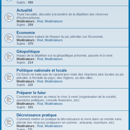
Sujets :
456
Actualité
Toute l'acualité, discutée à la lumière de la déplétion des réserves
d'hydrocarbures.
Modérateurs :
Rod
,
Modérateurs
Sujets :
209
Economie
Discussions traitant de l'impact du pic pétrolier sur l'économie.
Modérateurs :
Rod
,
Modérateurs
Sujets :
370
Géopolitique
Impact de la déplétion sur la géopolitique présente, passée et à venir.
Modérateurs :
Rod
,
Modérateurs
Sujets :
214
Politique nationale et locale
Ce forum ne traite pas du «grand jeu» mais des réactions plus locales au pic
pétrolier, à l'échelle du pays, des régions, ou des villes.
Modérateurs :
Rod
,
Modérateurs
Sujets :
119
Préparer le futur
Comment anticiper au mieux le choc à venir (organisation de la société,
questions politiques, conseils financiers, etc).
Modérateurs :
Rod
,
Modérateurs
Sujets :
181
Décroissance pratique
Comment mettre en pratique la décroissance et vivre dans un monde sans
pétrole (les «travaux pratiques» en somme : artisanat, nourriture, etc)
Modérateurs :
Rod
,
Modérateurs
Sujets :
111