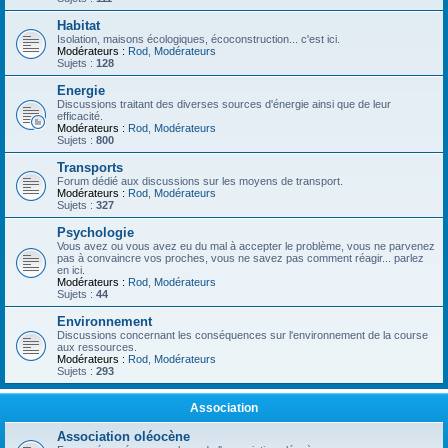
Habitat
Isolation, maisons écologiques, écoconstruction... c'est ici.
Modérateurs :
Rod
,
Modérateurs
Sujets :
128
Energie
Discussions traitant des diverses sources d'énergie ainsi que de leur
efficacité.
Modérateurs :
Rod
,
Modérateurs
Sujets :
800
Transports
Forum dédié aux discussions sur les moyens de transport.
Modérateurs :
Rod
,
Modérateurs
Sujets :
327
Psychologie
Vous avez ou vous avez eu du mal à accepter le problème, vous ne parvenez
pas à convaincre vos proches, vous ne savez pas comment réagir... parlez
en ici.
Modérateurs :
Rod
,
Modérateurs
Sujets :
44
Environnement
Discussions concernant les conséquences sur l'environnement de la course
aux ressources.
Modérateurs :
Rod
,
Modérateurs
Sujets :
293
Association
Association oléocène