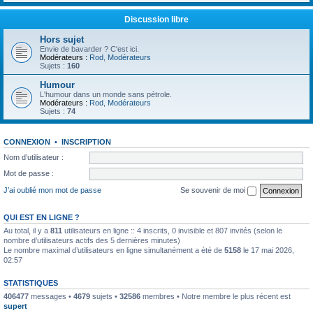
Discussion libre
Hors sujet
Envie de bavarder ? C'est ici.
Modérateurs :
Rod
,
Modérateurs
Sujets :
160
Humour
L'humour dans un monde sans pétrole.
Modérateurs :
Rod
,
Modérateurs
Sujets :
74
CONNEXION
•
INSCRIPTION
Nom d’utilisateur :
Mot de passe :
J’ai oublié mon mot de passe
Se souvenir de moi
QUI EST EN LIGNE ?
Au total, il y a
811
utilisateurs en ligne :: 4 inscrits, 0 invisible et 807 invités (selon le
nombre d’utilisateurs actifs des 5 dernières minutes)
Le nombre maximal d’utilisateurs en ligne simultanément a été de
5158
le 17 mai 2026,
02:57
STATISTIQUES
406477
messages •
4679
sujets •
32586
membres • Notre membre le plus récent est
supert