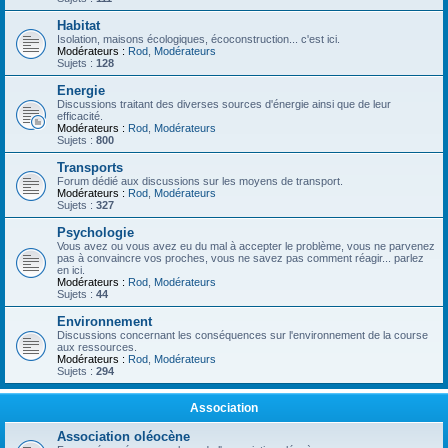
Habitat
Isolation, maisons écologiques, écoconstruction... c'est ici.
Modérateurs :
Rod
,
Modérateurs
Sujets :
128
Energie
Discussions traitant des diverses sources d'énergie ainsi que de leur
efficacité.
Modérateurs :
Rod
,
Modérateurs
Sujets :
800
Transports
Forum dédié aux discussions sur les moyens de transport.
Modérateurs :
Rod
,
Modérateurs
Sujets :
327
Psychologie
Vous avez ou vous avez eu du mal à accepter le problème, vous ne parvenez
pas à convaincre vos proches, vous ne savez pas comment réagir... parlez
en ici.
Modérateurs :
Rod
,
Modérateurs
Sujets :
44
Environnement
Discussions concernant les conséquences sur l'environnement de la course
aux ressources.
Modérateurs :
Rod
,
Modérateurs
Sujets :
294
Association
Association oléocène