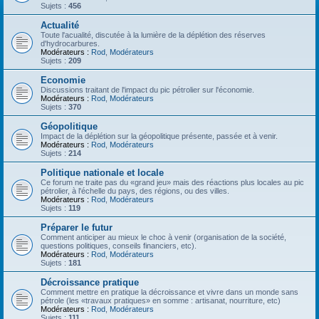
Sujets :
456
Actualité
Toute l'acualité, discutée à la lumière de la déplétion des réserves
d'hydrocarbures.
Modérateurs :
Rod
,
Modérateurs
Sujets :
209
Economie
Discussions traitant de l'impact du pic pétrolier sur l'économie.
Modérateurs :
Rod
,
Modérateurs
Sujets :
370
Géopolitique
Impact de la déplétion sur la géopolitique présente, passée et à venir.
Modérateurs :
Rod
,
Modérateurs
Sujets :
214
Politique nationale et locale
Ce forum ne traite pas du «grand jeu» mais des réactions plus locales au pic
pétrolier, à l'échelle du pays, des régions, ou des villes.
Modérateurs :
Rod
,
Modérateurs
Sujets :
119
Préparer le futur
Comment anticiper au mieux le choc à venir (organisation de la société,
questions politiques, conseils financiers, etc).
Modérateurs :
Rod
,
Modérateurs
Sujets :
181
Décroissance pratique
Comment mettre en pratique la décroissance et vivre dans un monde sans
pétrole (les «travaux pratiques» en somme : artisanat, nourriture, etc)
Modérateurs :
Rod
,
Modérateurs
Sujets :
111