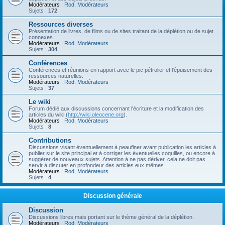
Modérateurs :
Rod
,
Modérateurs
Sujets :
172
Ressources diverses
Présentation de livres, de films ou de sites traitant de la déplétion ou de sujet
connexes.
Modérateurs :
Rod
,
Modérateurs
Sujets :
304
Conférences
Conférences et réunions en rapport avec le pic pétrolier et l'épuisement des
ressources naturelles.
Modérateurs :
Rod
,
Modérateurs
Sujets :
37
Le wiki
Forum dédié aux discussions concernant l'écriture et la modification des
articles du wiki (
http://wiki.oleocene.org
).
Modérateurs :
Rod
,
Modérateurs
Sujets :
8
Contributions
Discussions visant éventuellement à peaufiner avant publication les articles à
publier sur le site principal et à corriger les éventuelles coquilles, ou encore à
suggérer de nouveaux sujets. Attention à ne pas dériver, cela ne doit pas
servir à discuter en profondeur des articles eux mêmes.
Modérateurs :
Rod
,
Modérateurs
Sujets :
4
Discussion générale
Discussion
Discussions libres mais portant sur le thème général de la déplétion.
Modérateurs :
Rod
,
Modérateurs