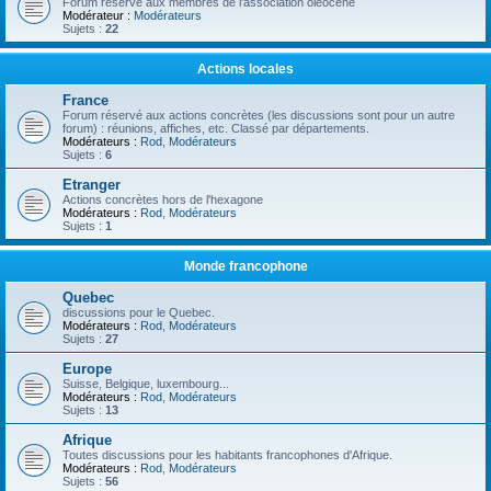
Forum réservé aux membres de l'association oléocène
Modérateur :
Modérateurs
Sujets :
22
Actions locales
France
Forum réservé aux actions concrètes (les discussions sont pour un autre
forum) : réunions, affiches, etc. Classé par départements.
Modérateurs :
Rod
,
Modérateurs
Sujets :
6
Etranger
Actions concrètes hors de l'hexagone
Modérateurs :
Rod
,
Modérateurs
Sujets :
1
Monde francophone
Quebec
discussions pour le Quebec.
Modérateurs :
Rod
,
Modérateurs
Sujets :
27
Europe
Suisse, Belgique, luxembourg...
Modérateurs :
Rod
,
Modérateurs
Sujets :
13
Afrique
Toutes discussions pour les habitants francophones d'Afrique.
Modérateurs :
Rod
,
Modérateurs
Sujets :
56