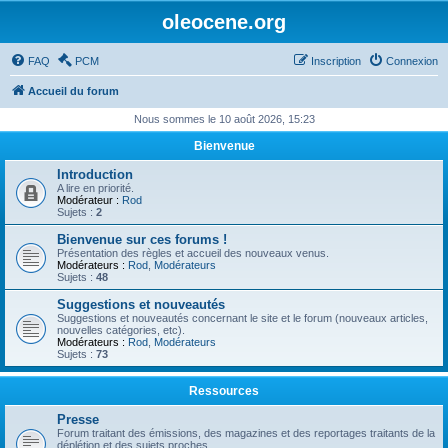
oleocene.org
FAQ
PCM
Inscription
Connexion
Accueil du forum
Nous sommes le 10 août 2026, 15:23
Bienvenue
Introduction
A lire en priorité.
Modérateur :
Rod
Sujets :
2
Bienvenue sur ces forums !
Présentation des règles et accueil des nouveaux venus.
Modérateurs :
Rod
,
Modérateurs
Sujets :
48
Suggestions et nouveautés
Suggestions et nouveautés concernant le site et le forum (nouveaux articles,
nouvelles catégories, etc).
Modérateurs :
Rod
,
Modérateurs
Sujets :
73
Ressources
Presse
Forum traitant des émissions, des magazines et des reportages traitants de la
déplétion et des sujets proches.