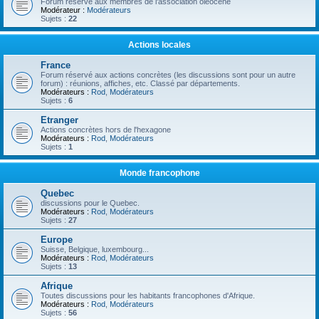
Forum réservé aux membres de l'association oléocène
Modérateur :
Modérateurs
Sujets :
22
Actions locales
France
Forum réservé aux actions concrètes (les discussions sont pour un autre
forum) : réunions, affiches, etc. Classé par départements.
Modérateurs :
Rod
,
Modérateurs
Sujets :
6
Etranger
Actions concrètes hors de l'hexagone
Modérateurs :
Rod
,
Modérateurs
Sujets :
1
Monde francophone
Quebec
discussions pour le Quebec.
Modérateurs :
Rod
,
Modérateurs
Sujets :
27
Europe
Suisse, Belgique, luxembourg...
Modérateurs :
Rod
,
Modérateurs
Sujets :
13
Afrique
Toutes discussions pour les habitants francophones d'Afrique.
Modérateurs :
Rod
,
Modérateurs
Sujets :
56