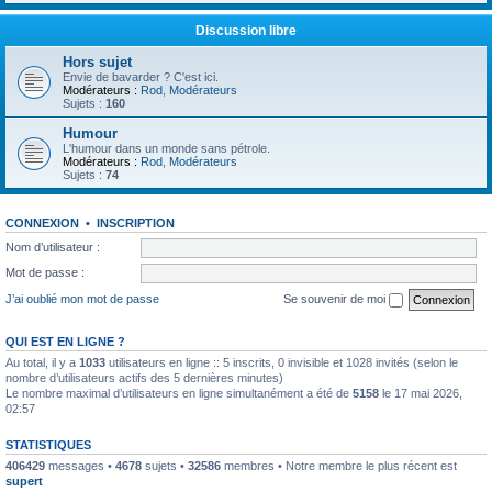
Discussion libre
Hors sujet
Envie de bavarder ? C'est ici.
Modérateurs :
Rod
,
Modérateurs
Sujets :
160
Humour
L'humour dans un monde sans pétrole.
Modérateurs :
Rod
,
Modérateurs
Sujets :
74
CONNEXION
•
INSCRIPTION
Nom d’utilisateur :
Mot de passe :
J’ai oublié mon mot de passe
Se souvenir de moi
QUI EST EN LIGNE ?
Au total, il y a
1033
utilisateurs en ligne :: 5 inscrits, 0 invisible et 1028 invités (selon le
nombre d’utilisateurs actifs des 5 dernières minutes)
Le nombre maximal d’utilisateurs en ligne simultanément a été de
5158
le 17 mai 2026,
02:57
STATISTIQUES
406429
messages •
4678
sujets •
32586
membres • Notre membre le plus récent est
supert