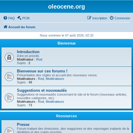
oleocene.org
FAQ
PCM
Inscription
Connexion
Accueil du forum
Nous sommes le 07 août 2026, 02:32
Bienvenue
Introduction
A lire en priorité.
Modérateur :
Rod
Sujets :
2
Bienvenue sur ces forums !
Présentation des règles et accueil des nouveaux venus.
Modérateurs :
Rod
,
Modérateurs
Sujets :
48
Suggestions et nouveautés
Suggestions et nouveautés concernant le site et le forum (nouveaux articles,
nouvelles catégories, etc).
Modérateurs :
Rod
,
Modérateurs
Sujets :
73
Ressources
Presse
Forum traitant des émissions, des magazines et des reportages traitants de la
déplétion et des sujets proches.