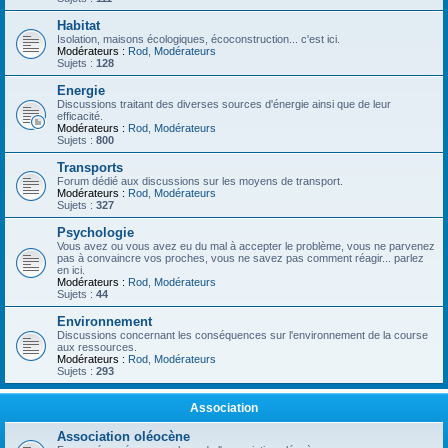
Habitat
Isolation, maisons écologiques, écoconstruction... c'est ici.
Modérateurs :
Rod
,
Modérateurs
Sujets :
128
Energie
Discussions traitant des diverses sources d'énergie ainsi que de leur
efficacité.
Modérateurs :
Rod
,
Modérateurs
Sujets :
800
Transports
Forum dédié aux discussions sur les moyens de transport.
Modérateurs :
Rod
,
Modérateurs
Sujets :
327
Psychologie
Vous avez ou vous avez eu du mal à accepter le problème, vous ne parvenez
pas à convaincre vos proches, vous ne savez pas comment réagir... parlez
en ici.
Modérateurs :
Rod
,
Modérateurs
Sujets :
44
Environnement
Discussions concernant les conséquences sur l'environnement de la course
aux ressources.
Modérateurs :
Rod
,
Modérateurs
Sujets :
293
Association
Association oléocène