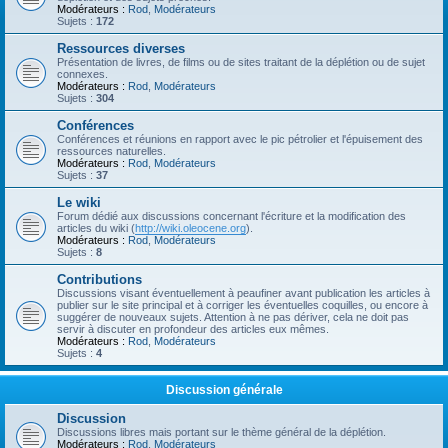
Modérateurs :
Rod
,
Modérateurs
Sujets :
172
Ressources diverses
Présentation de livres, de films ou de sites traitant de la déplétion ou de sujet
connexes.
Modérateurs :
Rod
,
Modérateurs
Sujets :
304
Conférences
Conférences et réunions en rapport avec le pic pétrolier et l'épuisement des
ressources naturelles.
Modérateurs :
Rod
,
Modérateurs
Sujets :
37
Le wiki
Forum dédié aux discussions concernant l'écriture et la modification des
articles du wiki (
http://wiki.oleocene.org
).
Modérateurs :
Rod
,
Modérateurs
Sujets :
8
Contributions
Discussions visant éventuellement à peaufiner avant publication les articles à
publier sur le site principal et à corriger les éventuelles coquilles, ou encore à
suggérer de nouveaux sujets. Attention à ne pas dériver, cela ne doit pas
servir à discuter en profondeur des articles eux mêmes.
Modérateurs :
Rod
,
Modérateurs
Sujets :
4
Discussion générale
Discussion
Discussions libres mais portant sur le thème général de la déplétion.
Modérateurs :
Rod
,
Modérateurs