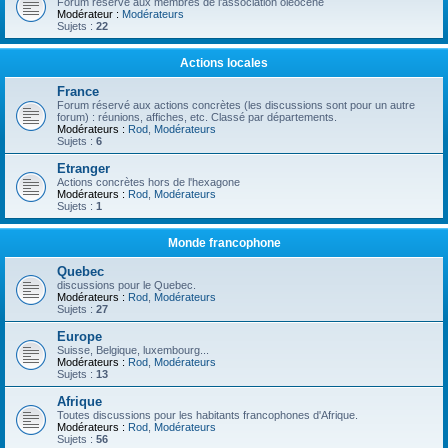
Forum réservé aux membres de l'association oléocène
Modérateur :
Modérateurs
Sujets :
22
Actions locales
France
Forum réservé aux actions concrètes (les discussions sont pour un autre
forum) : réunions, affiches, etc. Classé par départements.
Modérateurs :
Rod
,
Modérateurs
Sujets :
6
Etranger
Actions concrètes hors de l'hexagone
Modérateurs :
Rod
,
Modérateurs
Sujets :
1
Monde francophone
Quebec
discussions pour le Quebec.
Modérateurs :
Rod
,
Modérateurs
Sujets :
27
Europe
Suisse, Belgique, luxembourg...
Modérateurs :
Rod
,
Modérateurs
Sujets :
13
Afrique
Toutes discussions pour les habitants francophones d'Afrique.
Modérateurs :
Rod
,
Modérateurs
Sujets :
56