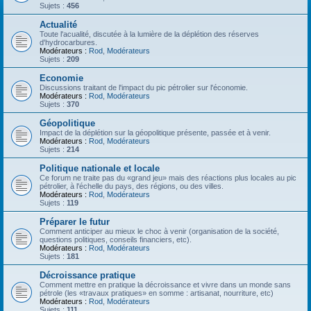
Sujets :
456
Actualité
Toute l'acualité, discutée à la lumière de la déplétion des réserves
d'hydrocarbures.
Modérateurs :
Rod
,
Modérateurs
Sujets :
209
Economie
Discussions traitant de l'impact du pic pétrolier sur l'économie.
Modérateurs :
Rod
,
Modérateurs
Sujets :
370
Géopolitique
Impact de la déplétion sur la géopolitique présente, passée et à venir.
Modérateurs :
Rod
,
Modérateurs
Sujets :
214
Politique nationale et locale
Ce forum ne traite pas du «grand jeu» mais des réactions plus locales au pic
pétrolier, à l'échelle du pays, des régions, ou des villes.
Modérateurs :
Rod
,
Modérateurs
Sujets :
119
Préparer le futur
Comment anticiper au mieux le choc à venir (organisation de la société,
questions politiques, conseils financiers, etc).
Modérateurs :
Rod
,
Modérateurs
Sujets :
181
Décroissance pratique
Comment mettre en pratique la décroissance et vivre dans un monde sans
pétrole (les «travaux pratiques» en somme : artisanat, nourriture, etc)
Modérateurs :
Rod
,
Modérateurs
Sujets :
111