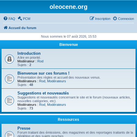
oleocene.org
FAQ
PCM
Inscription
Connexion
Accueil du forum
Nous sommes le 07 août 2026, 15:53
Bienvenue
Introduction
A lire en priorité.
Modérateur :
Rod
Sujets :
2
Bienvenue sur ces forums !
Présentation des règles et accueil des nouveaux venus.
Modérateurs :
Rod
,
Modérateurs
Sujets :
48
Suggestions et nouveautés
Suggestions et nouveautés concernant le site et le forum (nouveaux articles,
nouvelles catégories, etc).
Modérateurs :
Rod
,
Modérateurs
Sujets :
73
Ressources
Presse
Forum traitant des émissions, des magazines et des reportages traitants de la
déplétion et des sujets proches.