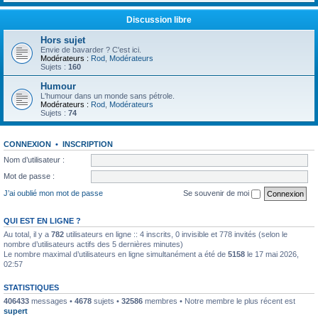
Discussion libre
Hors sujet
Envie de bavarder ? C'est ici.
Modérateurs :
Rod
,
Modérateurs
Sujets :
160
Humour
L'humour dans un monde sans pétrole.
Modérateurs :
Rod
,
Modérateurs
Sujets :
74
CONNEXION
•
INSCRIPTION
Nom d’utilisateur :
Mot de passe :
J’ai oublié mon mot de passe
Se souvenir de moi
QUI EST EN LIGNE ?
Au total, il y a
782
utilisateurs en ligne :: 4 inscrits, 0 invisible et 778 invités (selon le
nombre d’utilisateurs actifs des 5 dernières minutes)
Le nombre maximal d’utilisateurs en ligne simultanément a été de
5158
le 17 mai 2026,
02:57
STATISTIQUES
406433
messages •
4678
sujets •
32586
membres • Notre membre le plus récent est
supert