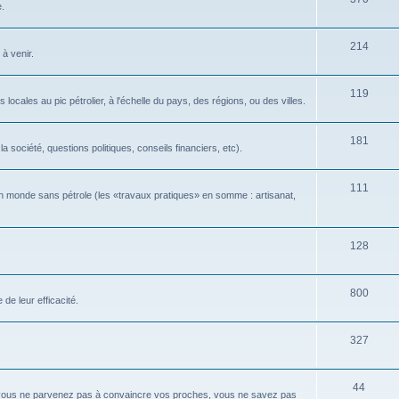
e.
214
 à venir.
119
locales au pic pétrolier, à l'échelle du pays, des régions, ou des villes.
181
 société, questions politiques, conseils financiers, etc).
111
n monde sans pétrole (les «travaux pratiques» en somme : artisanat,
128
800
de leur efficacité.
327
44
 vous ne parvenez pas à convaincre vos proches, vous ne savez pas