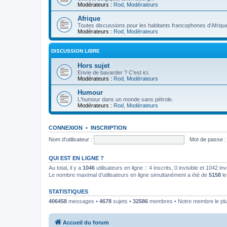
Modérateurs :
Rod
,
Modérateurs
Afrique
Toutes discussions pour les habitants francophones d'Afriqu
Modérateurs :
Rod
,
Modérateurs
DISCUSSION LIBRE
Hors sujet
Envie de bavarder ? C'est ici.
Modérateurs :
Rod
,
Modérateurs
Humour
L'humour dans un monde sans pétrole.
Modérateurs :
Rod
,
Modérateurs
CONNEXION
•
INSCRIPTION
Nom d’utilisateur :
Mot de passe :
QUI EST EN LIGNE ?
Au total, il y a
1046
utilisateurs en ligne :: 4 inscrits, 0 invisible et 1042 
Le nombre maximal d’utilisateurs en ligne simultanément a été de
5158
le
STATISTIQUES
406458
messages •
4678
sujets •
32586
membres • Notre membre le plu
Accueil du forum