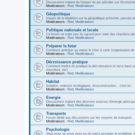
Discussions traitant de l'impact du pic pétrolier sur l'économi
Modérateurs :
Rod
,
Modérateurs
Géopolitique
Impact de la déplétion sur la géopolitique présente, passée et
Modérateurs :
Rod
,
Modérateurs
Politique nationale et locale
Ce forum ne traite pas du «grand jeu» mais des réactions plus 
Modérateurs :
Rod
,
Modérateurs
Préparer le futur
Comment anticiper au mieux le choc à venir (organisation de la
Modérateurs :
Rod
,
Modérateurs
Décroissance pratique
Comment mettre en pratique la décroissance et vivre dans u
nourriture, etc)
Modérateurs :
Rod
,
Modérateurs
Habitat
Isolation, maisons écologiques, écoconstruction... c'est ici.
Modérateurs :
Rod
,
Modérateurs
Energie
Discussions traitant des diverses sources d'énergie ainsi que 
Modérateurs :
Rod
,
Modérateurs
Transports
Forum dédié aux discussions sur les moyens de transport.
Modérateurs :
Rod
,
Modérateurs
Psychologie
Vous avez ou vous avez eu du mal à accepter le problème,