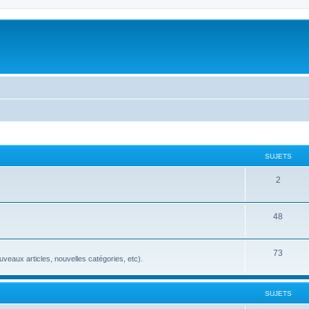
SUJETS
2
48
73
veaux articles, nouvelles catégories, etc).
SUJETS