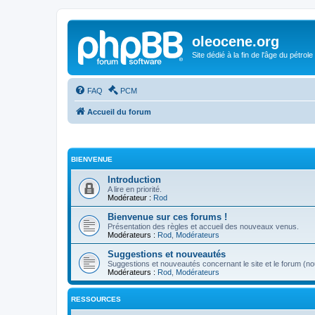
oleocene.org
Site dédié à la fin de l'âge du pétrole
FAQ
PCM
Accueil du forum
BIENVENUE
Introduction
A lire en priorité.
Modérateur :
Rod
Bienvenue sur ces forums !
Présentation des règles et accueil des nouveaux venus.
Modérateurs :
Rod
,
Modérateurs
Suggestions et nouveautés
Suggestions et nouveautés concernant le site et le forum (nou
Modérateurs :
Rod
,
Modérateurs
RESSOURCES