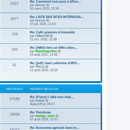
d
Re: Comment tout peut s'effon…
e
e
5223
e
C
par
kercoz
r
r
r
o
20 mars 2025, 23:35
l
m
n
n
e
e
i
s
d
s
Re: LISTE DES SITES INTÉRESSA…
e
4877
u
e
s
C
par
kercoz
r
l
r
a
o
27 juil. 2026, 11:03
m
t
n
g
n
e
e
i
e
s
s
Re: Café sciences à Grenoble
r
e
728
u
s
C
par
GillesH38
l
r
l
a
o
21 oct. 2025, 21:08
e
m
t
g
n
d
e
e
e
s
e
s
Re: [WIKI] Vers un WIKI oléoc…
r
350
u
r
s
C
par
Raminagrobis
l
l
n
a
o
16 août 2011, 14:06
e
t
i
g
n
d
e
e
e
s
e
Re: [pdf] Jean Laherrere ASPO…
r
r
41
u
r
C
par
PierLa
l
m
l
n
o
12 août 2020, 19:29
e
e
t
i
n
d
s
e
e
s
e
s
r
r
u
r
a
l
m
l
n
g
e
e
t
i
e
MESSAGES
DERNIER MESSAGE
d
s
e
e
e
s
r
r
r
a
Re: [Futur] l' idée non réali…
l
m
37199
n
C
g
par
mobar
e
e
i
o
e
Aujourd’hui, 09:17
d
s
e
n
e
s
r
s
r
a
Re: Petrobras
m
18658
u
n
g
C
par
energy_isere
e
l
i
e
o
07 août 2026, 23:07
s
t
e
n
s
e
r
s
a
Re: Economie agricole dans le…
r
m
44077
u