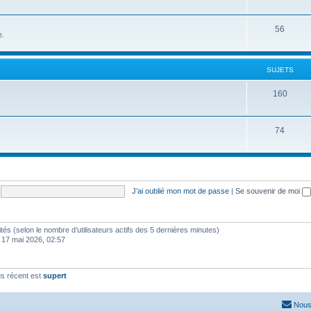
56
e.
SUJETS
160
74
J’ai oublié mon mot de passe
|
Se souvenir de moi
invités (selon le nombre d’utilisateurs actifs des 5 dernières minutes)
 17 mai 2026, 02:57
s récent est
supert
Nous