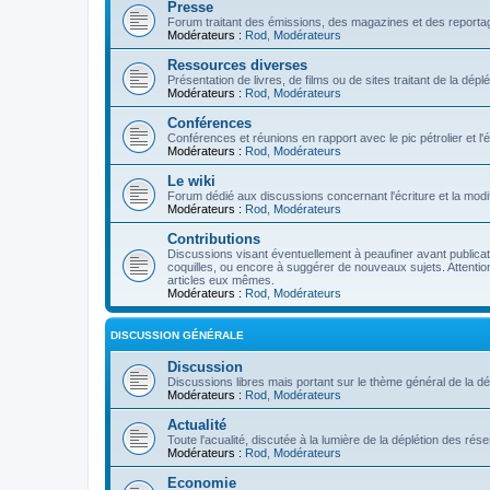
Presse
Forum traitant des émissions, des magazines et des reportage
Modérateurs :
Rod
,
Modérateurs
Ressources diverses
Présentation de livres, de films ou de sites traitant de la dép
Modérateurs :
Rod
,
Modérateurs
Conférences
Conférences et réunions en rapport avec le pic pétrolier et l
Modérateurs :
Rod
,
Modérateurs
Le wiki
Forum dédié aux discussions concernant l'écriture et la modifi
Modérateurs :
Rod
,
Modérateurs
Contributions
Discussions visant éventuellement à peaufiner avant publication
coquilles, ou encore à suggérer de nouveaux sujets. Attention
articles eux mêmes.
Modérateurs :
Rod
,
Modérateurs
DISCUSSION GÉNÉRALE
Discussion
Discussions libres mais portant sur le thème général de la dé
Modérateurs :
Rod
,
Modérateurs
Actualité
Toute l'acualité, discutée à la lumière de la déplétion des ré
Modérateurs :
Rod
,
Modérateurs
Economie