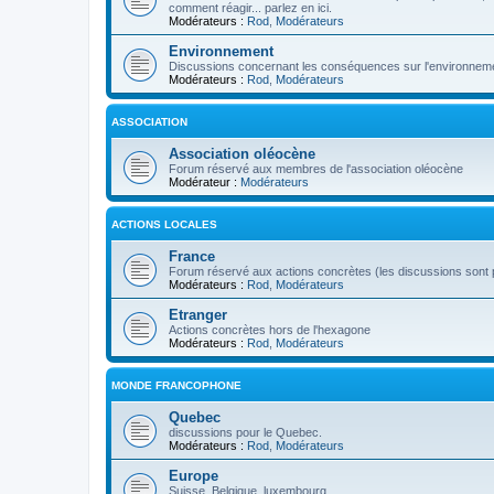
comment réagir... parlez en ici.
Modérateurs :
Rod
,
Modérateurs
Environnement
Discussions concernant les conséquences sur l'environneme
Modérateurs :
Rod
,
Modérateurs
ASSOCIATION
Association oléocène
Forum réservé aux membres de l'association oléocène
Modérateur :
Modérateurs
ACTIONS LOCALES
France
Forum réservé aux actions concrètes (les discussions sont p
Modérateurs :
Rod
,
Modérateurs
Etranger
Actions concrètes hors de l'hexagone
Modérateurs :
Rod
,
Modérateurs
MONDE FRANCOPHONE
Quebec
discussions pour le Quebec.
Modérateurs :
Rod
,
Modérateurs
Europe
Suisse, Belgique, luxembourg...