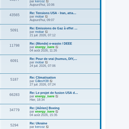
C
g
par
kercoz
l
e
l
o
e
Aujourd’hui, 10:06
e
s
t
n
d
s
e
s
e
a
Re: Tensions USA - Iran, atta…
r
43565
u
r
g
C
par
mobar
l
l
n
e
o
Aujourd’hui, 09:07
e
t
i
n
d
e
e
s
e
Re: Emissions de Gaz à effet …
r
r
5091
u
r
C
par
mobar
l
m
l
n
o
21 juil. 2026, 07:12
e
e
t
i
n
d
s
e
e
s
e
s
Re: (Monde) e-waste / DEEE
r
r
11798
u
r
a
C
par
energy_isere
l
m
l
n
g
o
04 août 2026, 11:26
e
e
t
i
e
n
d
s
e
e
s
e
s
Re: Pour de vrai (humus, DIY,…
r
r
6091
u
r
a
C
par
mobar
l
m
l
n
g
o
24 juil. 2026, 07:06
e
e
t
i
e
n
d
s
e
e
s
e
s
r
r
u
r
a
Re: Climatisation
l
m
5187
l
n
g
C
par
GillesH38
e
e
t
i
e
o
27 juil. 2026, 07:24
d
s
e
e
n
e
s
r
r
s
r
a
Re: Le projet de fusion USA d…
l
m
66283
u
n
g
C
par
energy_isere
e
e
l
i
e
o
Hier, 18:34
d
s
t
e
n
e
s
e
r
s
r
a
Re: [Aérien] Boeing
r
m
34779
u
n
g
C
par
energy_isere
l
e
l
i
e
o
04 août 2026, 15:35
e
s
t
e
n
d
s
e
r
s
e
a
Re: Ukraine
r
m
5294
u
r
g
C
par
kercoz
l
e
l