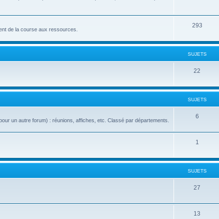
293
nt de la course aux ressources.
SUJETS
22
SUJETS
6
our un autre forum) : réunions, affiches, etc. Classé par départements.
1
SUJETS
27
13