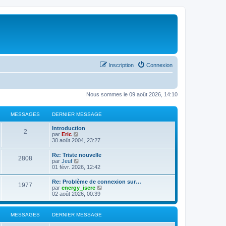
Inscription
Connexion
Nous sommes le 09 août 2026, 14:10
MESSAGES
DERNIER MESSAGE
Introduction
2
C
par
Eric
o
30 août 2004, 23:27
n
s
Re: Triste nouvelle
2808
u
C
par
Jeuf
l
o
01 févr. 2026, 12:42
t
n
e
s
Re: Problème de connexion sur…
r
1977
u
C
par
energy_isere
l
l
o
02 août 2026, 00:39
e
t
n
d
e
s
e
r
u
r
MESSAGES
DERNIER MESSAGE
l
l
n
e
t
i