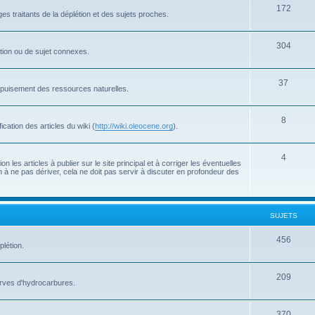
172
s traitants de la déplétion et des sujets proches.
304
létion ou de sujet connexes.
37
'épuisement des ressources naturelles.
8
cation des articles du wiki (
http://wiki.oleocene.org
).
4
 les articles à publier sur le site principal et à corriger les éventuelles
 à ne pas dériver, cela ne doit pas servir à discuter en profondeur des
SUJETS
456
plétion.
209
serves d'hydrocarbures.
370