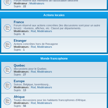
Forum réservé aux membres de l'association oléocène
Modérateur :
Modérateurs
Sujets :
22
Actions locales
France
Forum réservé aux actions concrètes (les discussions sont pour un autre
forum) : réunions, affiches, etc. Classé par départements.
Modérateurs :
Rod
,
Modérateurs
Sujets :
6
Etranger
Actions concrètes hors de l'hexagone
Modérateurs :
Rod
,
Modérateurs
Sujets :
1
Monde francophone
Quebec
discussions pour le Quebec.
Modérateurs :
Rod
,
Modérateurs
Sujets :
27
Europe
Suisse, Belgique, luxembourg...
Modérateurs :
Rod
,
Modérateurs
Sujets :
13
Afrique
Toutes discussions pour les habitants francophones d'Afrique.
Modérateurs :
Rod
,
Modérateurs
Sujets :
56