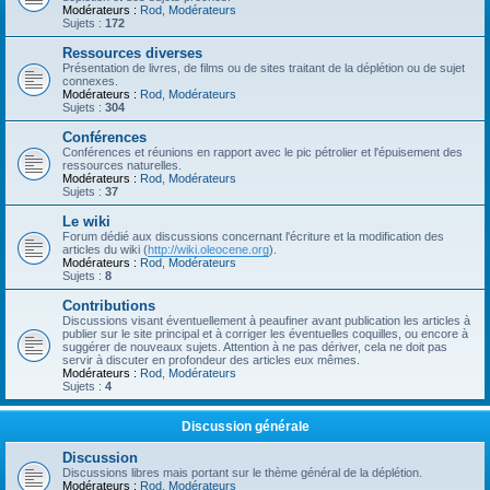
Modérateurs :
Rod
,
Modérateurs
Sujets :
172
Ressources diverses
Présentation de livres, de films ou de sites traitant de la déplétion ou de sujet
connexes.
Modérateurs :
Rod
,
Modérateurs
Sujets :
304
Conférences
Conférences et réunions en rapport avec le pic pétrolier et l'épuisement des
ressources naturelles.
Modérateurs :
Rod
,
Modérateurs
Sujets :
37
Le wiki
Forum dédié aux discussions concernant l'écriture et la modification des
articles du wiki (
http://wiki.oleocene.org
).
Modérateurs :
Rod
,
Modérateurs
Sujets :
8
Contributions
Discussions visant éventuellement à peaufiner avant publication les articles à
publier sur le site principal et à corriger les éventuelles coquilles, ou encore à
suggérer de nouveaux sujets. Attention à ne pas dériver, cela ne doit pas
servir à discuter en profondeur des articles eux mêmes.
Modérateurs :
Rod
,
Modérateurs
Sujets :
4
Discussion générale
Discussion
Discussions libres mais portant sur le thème général de la déplétion.
Modérateurs :
Rod
,
Modérateurs