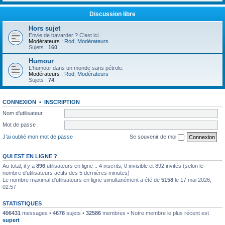
Discussion libre
Hors sujet
Envie de bavarder ? C'est ici.
Modérateurs :
Rod
,
Modérateurs
Sujets :
160
Humour
L'humour dans un monde sans pétrole.
Modérateurs :
Rod
,
Modérateurs
Sujets :
74
CONNEXION
•
INSCRIPTION
Nom d’utilisateur :
Mot de passe :
J’ai oublié mon mot de passe
Se souvenir de moi
QUI EST EN LIGNE ?
Au total, il y a
896
utilisateurs en ligne :: 4 inscrits, 0 invisible et 892 invités (selon le
nombre d’utilisateurs actifs des 5 dernières minutes)
Le nombre maximal d’utilisateurs en ligne simultanément a été de
5158
le 17 mai 2026,
02:57
STATISTIQUES
406431
messages •
4678
sujets •
32586
membres • Notre membre le plus récent est
supert