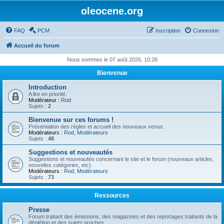
oleocene.org
FAQ
PCM
Inscription
Connexion
Accueil du forum
Nous sommes le 07 août 2026, 10:28
Bienvenue
Introduction
A lire en priorité.
Modérateur :
Rod
Sujets :
2
Bienvenue sur ces forums !
Présentation des règles et accueil des nouveaux venus.
Modérateurs :
Rod
,
Modérateurs
Sujets :
48
Suggestions et nouveautés
Suggestions et nouveautés concernant le site et le forum (nouveaux articles,
nouvelles catégories, etc).
Modérateurs :
Rod
,
Modérateurs
Sujets :
73
Ressources
Presse
Forum traitant des émissions, des magazines et des reportages traitants de la
déplétion et des sujets proches.