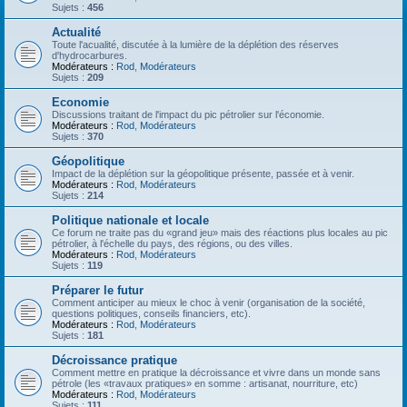
Sujets :
456
Actualité
Toute l'acualité, discutée à la lumière de la déplétion des réserves
d'hydrocarbures.
Modérateurs :
Rod
,
Modérateurs
Sujets :
209
Economie
Discussions traitant de l'impact du pic pétrolier sur l'économie.
Modérateurs :
Rod
,
Modérateurs
Sujets :
370
Géopolitique
Impact de la déplétion sur la géopolitique présente, passée et à venir.
Modérateurs :
Rod
,
Modérateurs
Sujets :
214
Politique nationale et locale
Ce forum ne traite pas du «grand jeu» mais des réactions plus locales au pic
pétrolier, à l'échelle du pays, des régions, ou des villes.
Modérateurs :
Rod
,
Modérateurs
Sujets :
119
Préparer le futur
Comment anticiper au mieux le choc à venir (organisation de la société,
questions politiques, conseils financiers, etc).
Modérateurs :
Rod
,
Modérateurs
Sujets :
181
Décroissance pratique
Comment mettre en pratique la décroissance et vivre dans un monde sans
pétrole (les «travaux pratiques» en somme : artisanat, nourriture, etc)
Modérateurs :
Rod
,
Modérateurs
Sujets :
111