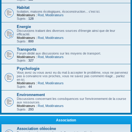
Habitat
Isolation, maisons écologiques, écoconstruction... c'est ici.
Modérateurs :
Rod
,
Modérateurs
Sujets :
128
Energie
Discussions traitant des diverses sources d'énergie ainsi que de leur
efficacité.
Modérateurs :
Rod
,
Modérateurs
Sujets :
800
Transports
Forum dédié aux discussions sur les moyens de transport.
Modérateurs :
Rod
,
Modérateurs
Sujets :
327
Psychologie
Vous avez ou vous avez eu du mal à accepter le problème, vous ne parvenez
pas à convaincre vos proches, vous ne savez pas comment réagir... parlez
en ici.
Modérateurs :
Rod
,
Modérateurs
Sujets :
44
Environnement
Discussions concernant les conséquences sur l'environnement de la course
aux ressources.
Modérateurs :
Rod
,
Modérateurs
Sujets :
293
Association
Association oléocène