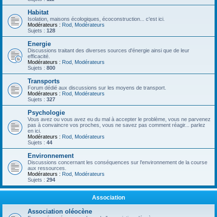
Habitat
Isolation, maisons écologiques, écoconstruction... c'est ici.
Modérateurs :
Rod
,
Modérateurs
Sujets :
128
Energie
Discussions traitant des diverses sources d'énergie ainsi que de leur
efficacité.
Modérateurs :
Rod
,
Modérateurs
Sujets :
800
Transports
Forum dédié aux discussions sur les moyens de transport.
Modérateurs :
Rod
,
Modérateurs
Sujets :
327
Psychologie
Vous avez ou vous avez eu du mal à accepter le problème, vous ne parvenez
pas à convaincre vos proches, vous ne savez pas comment réagir... parlez
en ici.
Modérateurs :
Rod
,
Modérateurs
Sujets :
44
Environnement
Discussions concernant les conséquences sur l'environnement de la course
aux ressources.
Modérateurs :
Rod
,
Modérateurs
Sujets :
294
Association
Association oléocène