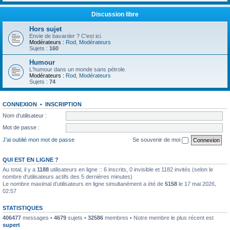
Discussion libre
Hors sujet
Envie de bavarder ? C'est ici.
Modérateurs :
Rod
,
Modérateurs
Sujets :
160
Humour
L'humour dans un monde sans pétrole.
Modérateurs :
Rod
,
Modérateurs
Sujets :
74
CONNEXION
•
INSCRIPTION
Nom d’utilisateur :
Mot de passe :
J’ai oublié mon mot de passe
Se souvenir de moi
QUI EST EN LIGNE ?
Au total, il y a
1188
utilisateurs en ligne :: 6 inscrits, 0 invisible et 1182 invités (selon le
nombre d’utilisateurs actifs des 5 dernières minutes)
Le nombre maximal d’utilisateurs en ligne simultanément a été de
5158
le 17 mai 2026,
02:57
STATISTIQUES
406477
messages •
4679
sujets •
32586
membres • Notre membre le plus récent est
supert