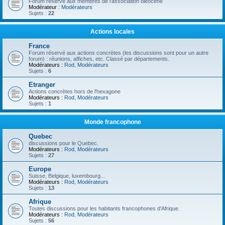
Forum réservé aux membres de l'association oléocène
Modérateur :
Modérateurs
Sujets :
22
Actions locales
France
Forum réservé aux actions concrètes (les discussions sont pour un autre
forum) : réunions, affiches, etc. Classé par départements.
Modérateurs :
Rod
,
Modérateurs
Sujets :
6
Etranger
Actions concrètes hors de l'hexagone
Modérateurs :
Rod
,
Modérateurs
Sujets :
1
Monde francophone
Quebec
discussions pour le Quebec.
Modérateurs :
Rod
,
Modérateurs
Sujets :
27
Europe
Suisse, Belgique, luxembourg...
Modérateurs :
Rod
,
Modérateurs
Sujets :
13
Afrique
Toutes discussions pour les habitants francophones d'Afrique.
Modérateurs :
Rod
,
Modérateurs
Sujets :
56