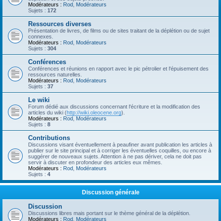
Modérateurs :
Rod
,
Modérateurs
Sujets :
172
Ressources diverses
Présentation de livres, de films ou de sites traitant de la déplétion ou de sujet
connexes.
Modérateurs :
Rod
,
Modérateurs
Sujets :
304
Conférences
Conférences et réunions en rapport avec le pic pétrolier et l'épuisement des
ressources naturelles.
Modérateurs :
Rod
,
Modérateurs
Sujets :
37
Le wiki
Forum dédié aux discussions concernant l'écriture et la modification des
articles du wiki (
http://wiki.oleocene.org
).
Modérateurs :
Rod
,
Modérateurs
Sujets :
8
Contributions
Discussions visant éventuellement à peaufiner avant publication les articles à
publier sur le site principal et à corriger les éventuelles coquilles, ou encore à
suggérer de nouveaux sujets. Attention à ne pas dériver, cela ne doit pas
servir à discuter en profondeur des articles eux mêmes.
Modérateurs :
Rod
,
Modérateurs
Sujets :
4
Discussion générale
Discussion
Discussions libres mais portant sur le thème général de la déplétion.
Modérateurs :
Rod
,
Modérateurs