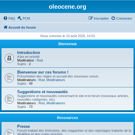
oleocene.org
FAQ
PCM
Inscription
Connexion
Accueil du forum
Nous sommes le 10 août 2026, 14:53
Bienvenue
Introduction
A lire en priorité.
Modérateur :
Rod
Sujets :
2
Bienvenue sur ces forums !
Présentation des règles et accueil des nouveaux venus.
Modérateurs :
Rod
,
Modérateurs
Sujets :
48
Suggestions et nouveautés
Suggestions et nouveautés concernant le site et le forum (nouveaux articles,
nouvelles catégories, etc).
Modérateurs :
Rod
,
Modérateurs
Sujets :
73
Ressources
Presse
Forum traitant des émissions, des magazines et des reportages traitants de la
déplétion et des sujets proches.