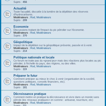
Sujets :
456
Actualité
Toute l'acualité, discutée à la lumière de la déplétion des réserves
d'hydrocarbures.
Modérateurs :
Rod
,
Modérateurs
Sujets :
209
Economie
Discussions traitant de l'impact du pic pétrolier sur l'économie.
Modérateurs :
Rod
,
Modérateurs
Sujets :
370
Géopolitique
Impact de la déplétion sur la géopolitique présente, passée et à venir.
Modérateurs :
Rod
,
Modérateurs
Sujets :
214
Politique nationale et locale
Ce forum ne traite pas du «grand jeu» mais des réactions plus locales au pic
pétrolier, à l'échelle du pays, des régions, ou des villes.
Modérateurs :
Rod
,
Modérateurs
Sujets :
119
Préparer le futur
Comment anticiper au mieux le choc à venir (organisation de la société,
questions politiques, conseils financiers, etc).
Modérateurs :
Rod
,
Modérateurs
Sujets :
181
Décroissance pratique
Comment mettre en pratique la décroissance et vivre dans un monde sans
pétrole (les «travaux pratiques» en somme : artisanat, nourriture, etc)
Modérateurs :
Rod
,
Modérateurs
Sujets :
111