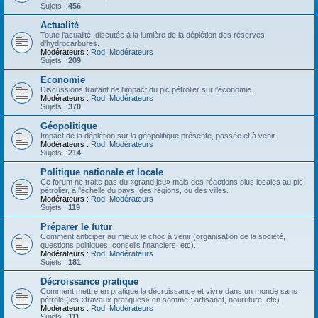
Sujets :
456
Actualité
Toute l'acualité, discutée à la lumière de la déplétion des réserves
d'hydrocarbures.
Modérateurs :
Rod
,
Modérateurs
Sujets :
209
Economie
Discussions traitant de l'impact du pic pétrolier sur l'économie.
Modérateurs :
Rod
,
Modérateurs
Sujets :
370
Géopolitique
Impact de la déplétion sur la géopolitique présente, passée et à venir.
Modérateurs :
Rod
,
Modérateurs
Sujets :
214
Politique nationale et locale
Ce forum ne traite pas du «grand jeu» mais des réactions plus locales au pic
pétrolier, à l'échelle du pays, des régions, ou des villes.
Modérateurs :
Rod
,
Modérateurs
Sujets :
119
Préparer le futur
Comment anticiper au mieux le choc à venir (organisation de la société,
questions politiques, conseils financiers, etc).
Modérateurs :
Rod
,
Modérateurs
Sujets :
181
Décroissance pratique
Comment mettre en pratique la décroissance et vivre dans un monde sans
pétrole (les «travaux pratiques» en somme : artisanat, nourriture, etc)
Modérateurs :
Rod
,
Modérateurs
Sujets :
111