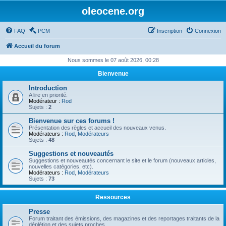
oleocene.org
FAQ
PCM
Inscription
Connexion
Accueil du forum
Nous sommes le 07 août 2026, 00:28
Bienvenue
Introduction
A lire en priorité.
Modérateur :
Rod
Sujets :
2
Bienvenue sur ces forums !
Présentation des règles et accueil des nouveaux venus.
Modérateurs :
Rod
,
Modérateurs
Sujets :
48
Suggestions et nouveautés
Suggestions et nouveautés concernant le site et le forum (nouveaux articles,
nouvelles catégories, etc).
Modérateurs :
Rod
,
Modérateurs
Sujets :
73
Ressources
Presse
Forum traitant des émissions, des magazines et des reportages traitants de la
déplétion et des sujets proches.