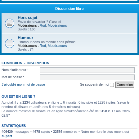
Discussion libre
Hors sujet
Envie de bavarder ? C'est ici.
Modérateurs :
Rod
,
Modérateurs
Sujets :
160
Humour
L'humour dans un monde sans pétrole.
Modérateurs :
Rod
,
Modérateurs
Sujets :
74
CONNEXION
•
INSCRIPTION
Nom d’utilisateur :
Mot de passe :
J’ai oublié mon mot de passe
Se souvenir de moi
QUI EST EN LIGNE ?
Au total, il y a
1234
utilisateurs en ligne :: 6 inscrits, 0 invisible et 1228 invités (selon le
nombre d’utilisateurs actifs des 5 dernières minutes)
Le nombre maximal d’utilisateurs en ligne simultanément a été de
5158
le 17 mai 2026,
02:57
STATISTIQUES
406429
messages •
4678
sujets •
32586
membres • Notre membre le plus récent est
supert