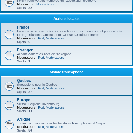
Forum réservé aux membres de l'association oléocène
Modérateur :
Modérateurs
Sujets :
22
Actions locales
France
Forum réservé aux actions concrètes (les discussions sont pour un autre
forum) : réunions, affiches, etc. Classé par départements.
Modérateurs :
Rod
,
Modérateurs
Sujets :
6
Etranger
Actions concrètes hors de l'hexagone
Modérateurs :
Rod
,
Modérateurs
Sujets :
1
Monde francophone
Quebec
discussions pour le Quebec.
Modérateurs :
Rod
,
Modérateurs
Sujets :
27
Europe
Suisse, Belgique, luxembourg...
Modérateurs :
Rod
,
Modérateurs
Sujets :
13
Afrique
Toutes discussions pour les habitants francophones d'Afrique.
Modérateurs :
Rod
,
Modérateurs
Sujets :
56