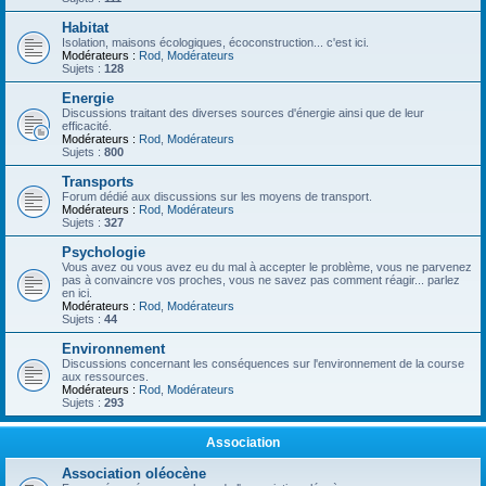
Habitat
Isolation, maisons écologiques, écoconstruction... c'est ici.
Modérateurs :
Rod
,
Modérateurs
Sujets :
128
Energie
Discussions traitant des diverses sources d'énergie ainsi que de leur
efficacité.
Modérateurs :
Rod
,
Modérateurs
Sujets :
800
Transports
Forum dédié aux discussions sur les moyens de transport.
Modérateurs :
Rod
,
Modérateurs
Sujets :
327
Psychologie
Vous avez ou vous avez eu du mal à accepter le problème, vous ne parvenez
pas à convaincre vos proches, vous ne savez pas comment réagir... parlez
en ici.
Modérateurs :
Rod
,
Modérateurs
Sujets :
44
Environnement
Discussions concernant les conséquences sur l'environnement de la course
aux ressources.
Modérateurs :
Rod
,
Modérateurs
Sujets :
293
Association
Association oléocène