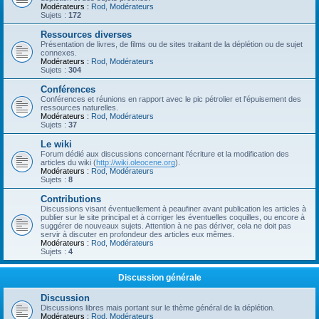
Modérateurs :
Rod
,
Modérateurs
Sujets :
172
Ressources diverses
Présentation de livres, de films ou de sites traitant de la déplétion ou de sujet
connexes.
Modérateurs :
Rod
,
Modérateurs
Sujets :
304
Conférences
Conférences et réunions en rapport avec le pic pétrolier et l'épuisement des
ressources naturelles.
Modérateurs :
Rod
,
Modérateurs
Sujets :
37
Le wiki
Forum dédié aux discussions concernant l'écriture et la modification des
articles du wiki (
http://wiki.oleocene.org
).
Modérateurs :
Rod
,
Modérateurs
Sujets :
8
Contributions
Discussions visant éventuellement à peaufiner avant publication les articles à
publier sur le site principal et à corriger les éventuelles coquilles, ou encore à
suggérer de nouveaux sujets. Attention à ne pas dériver, cela ne doit pas
servir à discuter en profondeur des articles eux mêmes.
Modérateurs :
Rod
,
Modérateurs
Sujets :
4
Discussion générale
Discussion
Discussions libres mais portant sur le thème général de la déplétion.
Modérateurs :
Rod
,
Modérateurs