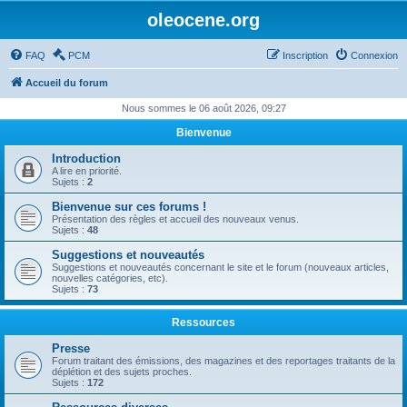
oleocene.org
FAQ
PCM
Inscription
Connexion
Accueil du forum
Nous sommes le 06 août 2026, 09:27
Bienvenue
Introduction
A lire en priorité.
Sujets :
2
Bienvenue sur ces forums !
Présentation des règles et accueil des nouveaux venus.
Sujets :
48
Suggestions et nouveautés
Suggestions et nouveautés concernant le site et le forum (nouveaux articles,
nouvelles catégories, etc).
Sujets :
73
Ressources
Presse
Forum traitant des émissions, des magazines et des reportages traitants de la
déplétion et des sujets proches.
Sujets :
172