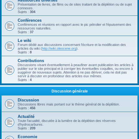
Ressources diverses
Présentation de livres, de films ou de sites traitant de la déplétion ou de sujet
connexes.
Sujets :
304
Conférences
Conférences et réunions en rapport avec le pic pétrolier et l'épuisement des
ressources naturelles.
Sujets :
37
Le wiki
Forum dédié aux discussions concernant l'écriture et la modification des
articles du wiki (
http://wiki.oleocene.org
).
Sujets :
8
Contributions
Discussions visant éventuellement à peaufiner avant publication les articles à
publier sur le site principal et à corriger les éventuelles coquilles, ou encore à
suggérer de nouveaux sujets. Attention à ne pas dériver, cela ne doit pas
servir à discuter en profondeur des articles eux mêmes.
Sujets :
4
Discussion générale
Discussion
Discussions libres mais portant sur le thème général de la déplétion.
Sujets :
456
Actualité
Toute l'acualité, discutée à la lumière de la déplétion des réserves
d'hydrocarbures.
Sujets :
209
Economie