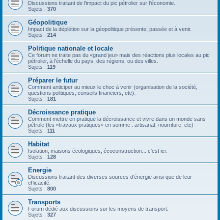
Discussions traitant de l'impact du pic pétrolier sur l'économie.
Sujets :
370
Géopolitique
Impact de la déplétion sur la géopolitique présente, passée et à venir.
Sujets :
214
Politique nationale et locale
Ce forum ne traite pas du «grand jeu» mais des réactions plus locales au pic
pétrolier, à l'échelle du pays, des régions, ou des villes.
Sujets :
119
Préparer le futur
Comment anticiper au mieux le choc à venir (organisation de la société,
questions politiques, conseils financiers, etc).
Sujets :
181
Décroissance pratique
Comment mettre en pratique la décroissance et vivre dans un monde sans
pétrole (les «travaux pratiques» en somme : artisanat, nourriture, etc)
Sujets :
111
Habitat
Isolation, maisons écologiques, écoconstruction... c'est ici.
Sujets :
128
Energie
Discussions traitant des diverses sources d'énergie ainsi que de leur
efficacité.
Sujets :
800
Transports
Forum dédié aux discussions sur les moyens de transport.
Sujets :
327