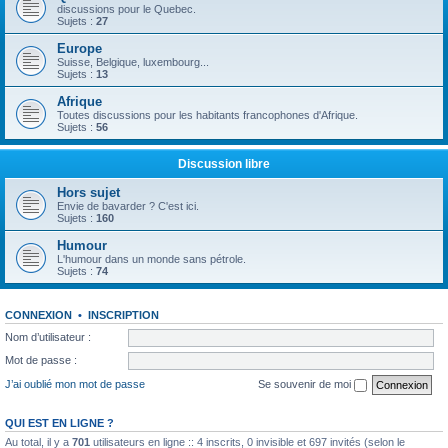
discussions pour le Quebec.
Sujets :
27
Europe
Suisse, Belgique, luxembourg...
Sujets :
13
Afrique
Toutes discussions pour les habitants francophones d'Afrique.
Sujets :
56
Discussion libre
Hors sujet
Envie de bavarder ? C'est ici.
Sujets :
160
Humour
L'humour dans un monde sans pétrole.
Sujets :
74
CONNEXION
•
INSCRIPTION
Nom d’utilisateur :
Mot de passe :
J’ai oublié mon mot de passe
Se souvenir de moi
QUI EST EN LIGNE ?
Au total, il y a
701
utilisateurs en ligne :: 4 inscrits, 0 invisible et 697 invités (selon le