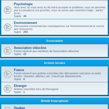
Psychologie
Vous avez ou vous avez eu du mal à accepter le problème, vous ne parvenez
pas à convaincre vos proches, vous ne savez pas comment réagir... parlez
en ici.
Sujets :
44
Environnement
Discussions concernant les conséquences sur l'environnement de la course
aux ressources.
Sujets :
293
Association
Association oléocène
Forum réservé aux membres de l'association oléocène
Sujets :
22
Actions locales
France
Forum réservé aux actions concrètes (les discussions sont pour un autre
forum) : réunions, affiches, etc. Classé par départements.
Sujets :
6
Etranger
Actions concrètes hors de l'hexagone
Sujets :
1
Monde francophone
Quebec