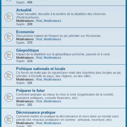
Sujets :
456
Actualité
Toute l'acualité, discutée à la lumière de la déplétion des réserves
d'hydrocarbures.
Modérateurs :
Rod
,
Modérateurs
Sujets :
209
Economie
Discussions traitant de l'impact du pic pétrolier sur l'économie.
Modérateurs :
Rod
,
Modérateurs
Sujets :
370
Géopolitique
Impact de la déplétion sur la géopolitique présente, passée et à venir.
Modérateurs :
Rod
,
Modérateurs
Sujets :
214
Politique nationale et locale
Ce forum ne traite pas du «grand jeu» mais des réactions plus locales au pic
pétrolier, à l'échelle du pays, des régions, ou des villes.
Modérateurs :
Rod
,
Modérateurs
Sujets :
119
Préparer le futur
Comment anticiper au mieux le choc à venir (organisation de la société,
questions politiques, conseils financiers, etc).
Modérateurs :
Rod
,
Modérateurs
Sujets :
181
Décroissance pratique
Comment mettre en pratique la décroissance et vivre dans un monde sans
pétrole (les «travaux pratiques» en somme : artisanat, nourriture, etc)
Modérateurs :
Rod
,
Modérateurs
Sujets :
111