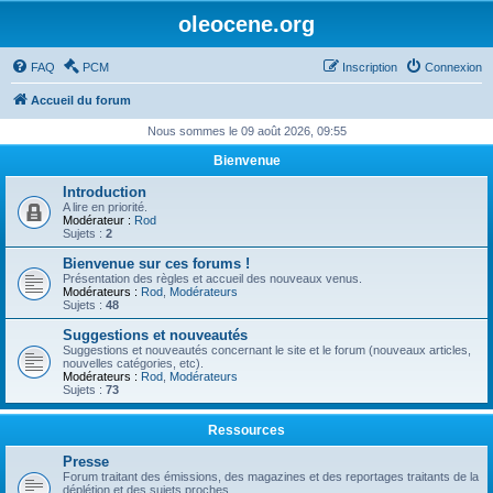
oleocene.org
FAQ
PCM
Inscription
Connexion
Accueil du forum
Nous sommes le 09 août 2026, 09:55
Bienvenue
Introduction
A lire en priorité.
Modérateur :
Rod
Sujets :
2
Bienvenue sur ces forums !
Présentation des règles et accueil des nouveaux venus.
Modérateurs :
Rod
,
Modérateurs
Sujets :
48
Suggestions et nouveautés
Suggestions et nouveautés concernant le site et le forum (nouveaux articles,
nouvelles catégories, etc).
Modérateurs :
Rod
,
Modérateurs
Sujets :
73
Ressources
Presse
Forum traitant des émissions, des magazines et des reportages traitants de la
déplétion et des sujets proches.