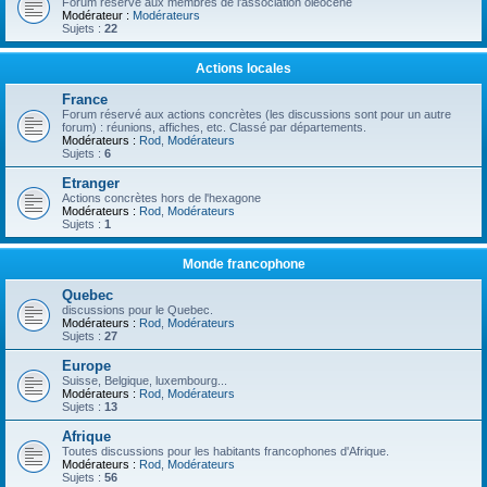
Forum réservé aux membres de l'association oléocène
Modérateur :
Modérateurs
Sujets :
22
Actions locales
France
Forum réservé aux actions concrètes (les discussions sont pour un autre
forum) : réunions, affiches, etc. Classé par départements.
Modérateurs :
Rod
,
Modérateurs
Sujets :
6
Etranger
Actions concrètes hors de l'hexagone
Modérateurs :
Rod
,
Modérateurs
Sujets :
1
Monde francophone
Quebec
discussions pour le Quebec.
Modérateurs :
Rod
,
Modérateurs
Sujets :
27
Europe
Suisse, Belgique, luxembourg...
Modérateurs :
Rod
,
Modérateurs
Sujets :
13
Afrique
Toutes discussions pour les habitants francophones d'Afrique.
Modérateurs :
Rod
,
Modérateurs
Sujets :
56