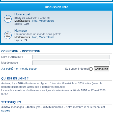
Discussion libre
Hors sujet
Envie de bavarder ? C'est ici.
Modérateurs :
Rod
,
Modérateurs
Sujets :
160
Humour
L'humour dans un monde sans pétrole.
Modérateurs :
Rod
,
Modérateurs
Sujets :
74
CONNEXION
•
INSCRIPTION
Nom d’utilisateur :
Mot de passe :
J’ai oublié mon mot de passe
Se souvenir de moi
QUI EST EN LIGNE ?
Au total, il y a
576
utilisateurs en ligne :: 3 inscrits, 0 invisible et 573 invités (selon le
nombre d’utilisateurs actifs des 5 dernières minutes)
Le nombre maximal d’utilisateurs en ligne simultanément a été de
5158
le 17 mai 2026,
02:57
STATISTIQUES
406457
messages •
4678
sujets •
32586
membres • Notre membre le plus récent est
supert