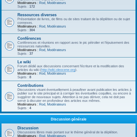
Modérateurs :
Rod
,
Modérateurs
Sujets :
172
Ressources diverses
Présentation de livres, de films ou de sites traitant de la déplétion ou de sujet
connexes.
Modérateurs :
Rod
,
Modérateurs
Sujets :
304
Conférences
Conférences et réunions en rapport avec le pic pétrolier et l'épuisement des
ressources naturelles.
Modérateurs :
Rod
,
Modérateurs
Sujets :
37
Le wiki
Forum dédié aux discussions concernant l'écriture et la modification des
articles du wiki (
http://wiki.oleocene.org
).
Modérateurs :
Rod
,
Modérateurs
Sujets :
8
Contributions
Discussions visant éventuellement à peaufiner avant publication les articles à
publier sur le site principal et à corriger les éventuelles coquilles, ou encore à
suggérer de nouveaux sujets. Attention à ne pas dériver, cela ne doit pas
servir à discuter en profondeur des articles eux mêmes.
Modérateurs :
Rod
,
Modérateurs
Sujets :
4
Discussion générale
Discussion
Discussions libres mais portant sur le thème général de la déplétion.
Modérateurs :
Rod
,
Modérateurs