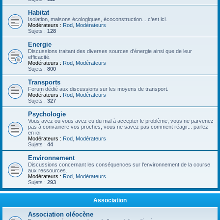
Habitat
Isolation, maisons écologiques, écoconstruction... c'est ici.
Modérateurs :
Rod
,
Modérateurs
Sujets :
128
Energie
Discussions traitant des diverses sources d'énergie ainsi que de leur
efficacité.
Modérateurs :
Rod
,
Modérateurs
Sujets :
800
Transports
Forum dédié aux discussions sur les moyens de transport.
Modérateurs :
Rod
,
Modérateurs
Sujets :
327
Psychologie
Vous avez ou vous avez eu du mal à accepter le problème, vous ne parvenez
pas à convaincre vos proches, vous ne savez pas comment réagir... parlez
en ici.
Modérateurs :
Rod
,
Modérateurs
Sujets :
44
Environnement
Discussions concernant les conséquences sur l'environnement de la course
aux ressources.
Modérateurs :
Rod
,
Modérateurs
Sujets :
293
Association
Association oléocène