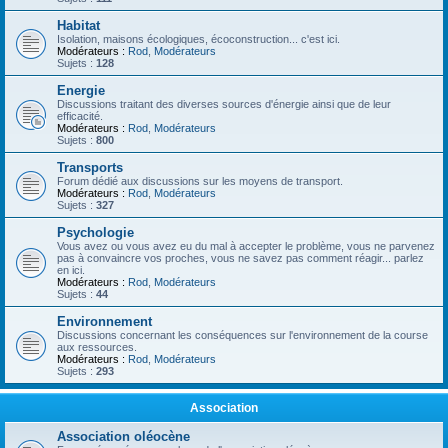
Habitat
Isolation, maisons écologiques, écoconstruction... c'est ici.
Modérateurs :
Rod
,
Modérateurs
Sujets :
128
Energie
Discussions traitant des diverses sources d'énergie ainsi que de leur
efficacité.
Modérateurs :
Rod
,
Modérateurs
Sujets :
800
Transports
Forum dédié aux discussions sur les moyens de transport.
Modérateurs :
Rod
,
Modérateurs
Sujets :
327
Psychologie
Vous avez ou vous avez eu du mal à accepter le problème, vous ne parvenez
pas à convaincre vos proches, vous ne savez pas comment réagir... parlez
en ici.
Modérateurs :
Rod
,
Modérateurs
Sujets :
44
Environnement
Discussions concernant les conséquences sur l'environnement de la course
aux ressources.
Modérateurs :
Rod
,
Modérateurs
Sujets :
293
Association
Association oléocène