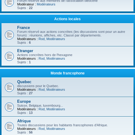
Forum réservé aux membres de l'association oléocène
Modérateur :
Modérateurs
Sujets :
22
Actions locales
France
Forum réservé aux actions concrètes (les discussions sont pour un autre
forum) : réunions, affiches, etc. Classé par départements.
Modérateurs :
Rod
,
Modérateurs
Sujets :
6
Etranger
Actions concrètes hors de l'hexagone
Modérateurs :
Rod
,
Modérateurs
Sujets :
1
Monde francophone
Quebec
discussions pour le Quebec.
Modérateurs :
Rod
,
Modérateurs
Sujets :
27
Europe
Suisse, Belgique, luxembourg...
Modérateurs :
Rod
,
Modérateurs
Sujets :
13
Afrique
Toutes discussions pour les habitants francophones d'Afrique.
Modérateurs :
Rod
,
Modérateurs
Sujets :
56