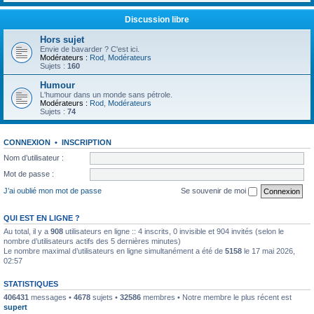
Discussion libre
Hors sujet
Envie de bavarder ? C'est ici.
Modérateurs :
Rod
,
Modérateurs
Sujets :
160
Humour
L'humour dans un monde sans pétrole.
Modérateurs :
Rod
,
Modérateurs
Sujets :
74
CONNEXION
•
INSCRIPTION
Nom d’utilisateur :
Mot de passe :
J’ai oublié mon mot de passe
Se souvenir de moi
QUI EST EN LIGNE ?
Au total, il y a
908
utilisateurs en ligne :: 4 inscrits, 0 invisible et 904 invités (selon le
nombre d’utilisateurs actifs des 5 dernières minutes)
Le nombre maximal d’utilisateurs en ligne simultanément a été de
5158
le 17 mai 2026,
02:57
STATISTIQUES
406431
messages •
4678
sujets •
32586
membres • Notre membre le plus récent est
supert