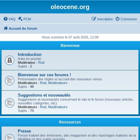
oleocene.org
FAQ
PCM
Inscription
Connexion
Accueil du forum
Nous sommes le 07 août 2026, 12:08
Bienvenue
Introduction
A lire en priorité.
Modérateur :
Rod
Sujets :
2
Bienvenue sur ces forums !
Présentation des règles et accueil des nouveaux venus.
Modérateurs :
Rod
,
Modérateurs
Sujets :
48
Suggestions et nouveautés
Suggestions et nouveautés concernant le site et le forum (nouveaux articles,
nouvelles catégories, etc).
Modérateurs :
Rod
,
Modérateurs
Sujets :
73
Ressources
Presse
Forum traitant des émissions, des magazines et des reportages traitants de la
déplétion et des sujets proches.