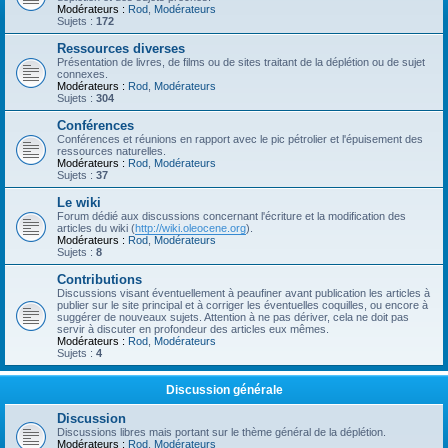
Modérateurs :
Rod
,
Modérateurs
Sujets :
172
Ressources diverses
Présentation de livres, de films ou de sites traitant de la déplétion ou de sujet
connexes.
Modérateurs :
Rod
,
Modérateurs
Sujets :
304
Conférences
Conférences et réunions en rapport avec le pic pétrolier et l'épuisement des
ressources naturelles.
Modérateurs :
Rod
,
Modérateurs
Sujets :
37
Le wiki
Forum dédié aux discussions concernant l'écriture et la modification des
articles du wiki (
http://wiki.oleocene.org
).
Modérateurs :
Rod
,
Modérateurs
Sujets :
8
Contributions
Discussions visant éventuellement à peaufiner avant publication les articles à
publier sur le site principal et à corriger les éventuelles coquilles, ou encore à
suggérer de nouveaux sujets. Attention à ne pas dériver, cela ne doit pas
servir à discuter en profondeur des articles eux mêmes.
Modérateurs :
Rod
,
Modérateurs
Sujets :
4
Discussion générale
Discussion
Discussions libres mais portant sur le thème général de la déplétion.
Modérateurs :
Rod
,
Modérateurs