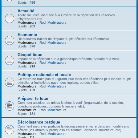
Sujets :
456
Actualité
Toute l'acualité, discutée à la lumière de la déplétion des réserves
d'hydrocarbures.
Modérateurs :
Rod
,
Modérateurs
Sujets :
209
Economie
Discussions traitant de l'impact du pic pétrolier sur l'économie.
Modérateurs :
Rod
,
Modérateurs
Sujets :
370
Géopolitique
Impact de la déplétion sur la géopolitique présente, passée et à venir.
Modérateurs :
Rod
,
Modérateurs
Sujets :
214
Politique nationale et locale
Ce forum ne traite pas du «grand jeu» mais des réactions plus locales au pic
pétrolier, à l'échelle du pays, des régions, ou des villes.
Modérateurs :
Rod
,
Modérateurs
Sujets :
119
Préparer le futur
Comment anticiper au mieux le choc à venir (organisation de la société,
questions politiques, conseils financiers, etc).
Modérateurs :
Rod
,
Modérateurs
Sujets :
181
Décroissance pratique
Comment mettre en pratique la décroissance et vivre dans un monde sans
pétrole (les «travaux pratiques» en somme : artisanat, nourriture, etc)
Modérateurs :
Rod
,
Modérateurs
Sujets :
111