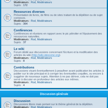
Modérateurs :
Rod
,
Modérateurs
Sujets :
172
Ressources diverses
Présentation de livres, de films ou de sites traitant de la déplétion ou de sujet
connexes.
Modérateurs :
Rod
,
Modérateurs
Sujets :
304
Conférences
Conférences et réunions en rapport avec le pic pétrolier et l'épuisement des
ressources naturelles.
Modérateurs :
Rod
,
Modérateurs
Sujets :
37
Le wiki
Forum dédié aux discussions concernant l'écriture et la modification des
articles du wiki (
http://wiki.oleocene.org
).
Modérateurs :
Rod
,
Modérateurs
Sujets :
8
Contributions
Discussions visant éventuellement à peaufiner avant publication les articles à
publier sur le site principal et à corriger les éventuelles coquilles, ou encore à
suggérer de nouveaux sujets. Attention à ne pas dériver, cela ne doit pas
servir à discuter en profondeur des articles eux mêmes.
Modérateurs :
Rod
,
Modérateurs
Sujets :
4
Discussion générale
Discussion
Discussions libres mais portant sur le thème général de la déplétion.
Modérateurs :
Rod
,
Modérateurs