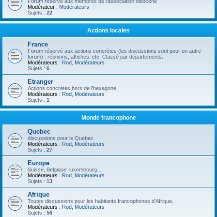
Forum réservé aux membres de l'association oléocène
Modérateur :
Modérateurs
Sujets :
22
Actions locales
France
Forum réservé aux actions concrètes (les discussions sont pour un autre
forum) : réunions, affiches, etc. Classé par départements.
Modérateurs :
Rod
,
Modérateurs
Sujets :
6
Etranger
Actions concrètes hors de l'hexagone
Modérateurs :
Rod
,
Modérateurs
Sujets :
1
Monde francophone
Quebec
discussions pour le Quebec.
Modérateurs :
Rod
,
Modérateurs
Sujets :
27
Europe
Suisse, Belgique, luxembourg...
Modérateurs :
Rod
,
Modérateurs
Sujets :
13
Afrique
Toutes discussions pour les habitants francophones d'Afrique.
Modérateurs :
Rod
,
Modérateurs
Sujets :
56