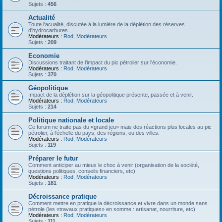
Sujets :
456
Actualité
Toute l'acualité, discutée à la lumière de la déplétion des réserves
d'hydrocarbures.
Modérateurs :
Rod
,
Modérateurs
Sujets :
209
Economie
Discussions traitant de l'impact du pic pétrolier sur l'économie.
Modérateurs :
Rod
,
Modérateurs
Sujets :
370
Géopolitique
Impact de la déplétion sur la géopolitique présente, passée et à venir.
Modérateurs :
Rod
,
Modérateurs
Sujets :
214
Politique nationale et locale
Ce forum ne traite pas du «grand jeu» mais des réactions plus locales au pic
pétrolier, à l'échelle du pays, des régions, ou des villes.
Modérateurs :
Rod
,
Modérateurs
Sujets :
119
Préparer le futur
Comment anticiper au mieux le choc à venir (organisation de la société,
questions politiques, conseils financiers, etc).
Modérateurs :
Rod
,
Modérateurs
Sujets :
181
Décroissance pratique
Comment mettre en pratique la décroissance et vivre dans un monde sans
pétrole (les «travaux pratiques» en somme : artisanat, nourriture, etc)
Modérateurs :
Rod
,
Modérateurs
Sujets :
111