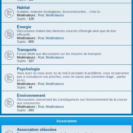
Habitat
Isolation, maisons écologiques, écoconstruction... c'est ici.
Modérateurs :
Rod
,
Modérateurs
Sujets :
128
Energie
Discussions traitant des diverses sources d'énergie ainsi que de leur
efficacité.
Modérateurs :
Rod
,
Modérateurs
Sujets :
800
Transports
Forum dédié aux discussions sur les moyens de transport.
Modérateurs :
Rod
,
Modérateurs
Sujets :
327
Psychologie
Vous avez ou vous avez eu du mal à accepter le problème, vous ne parvenez
pas à convaincre vos proches, vous ne savez pas comment réagir... parlez
en ici.
Modérateurs :
Rod
,
Modérateurs
Sujets :
44
Environnement
Discussions concernant les conséquences sur l'environnement de la course
aux ressources.
Modérateurs :
Rod
,
Modérateurs
Sujets :
293
Association
Association oléocène