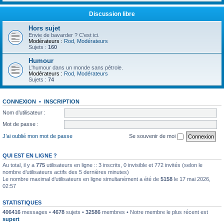
Discussion libre
Hors sujet
Envie de bavarder ? C'est ici.
Modérateurs :
Rod
,
Modérateurs
Sujets :
160
Humour
L'humour dans un monde sans pétrole.
Modérateurs :
Rod
,
Modérateurs
Sujets :
74
CONNEXION
•
INSCRIPTION
Nom d’utilisateur :
Mot de passe :
J’ai oublié mon mot de passe
Se souvenir de moi
QUI EST EN LIGNE ?
Au total, il y a
775
utilisateurs en ligne :: 3 inscrits, 0 invisible et 772 invités (selon le
nombre d’utilisateurs actifs des 5 dernières minutes)
Le nombre maximal d’utilisateurs en ligne simultanément a été de
5158
le 17 mai 2026,
02:57
STATISTIQUES
406416
messages •
4678
sujets •
32586
membres • Notre membre le plus récent est
supert