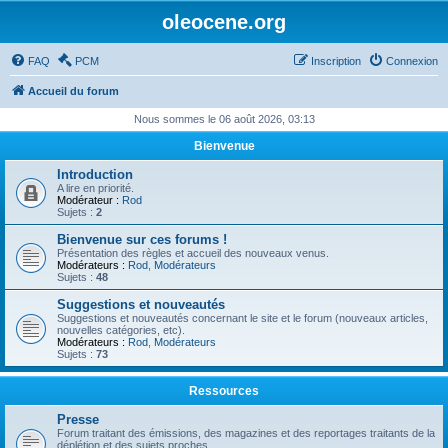
oleocene.org
FAQ
PCM
Inscription
Connexion
Accueil du forum
Nous sommes le 06 août 2026, 03:13
Bienvenue
Introduction
A lire en priorité.
Modérateur :
Rod
Sujets :
2
Bienvenue sur ces forums !
Présentation des règles et accueil des nouveaux venus.
Modérateurs :
Rod
,
Modérateurs
Sujets :
48
Suggestions et nouveautés
Suggestions et nouveautés concernant le site et le forum (nouveaux articles,
nouvelles catégories, etc).
Modérateurs :
Rod
,
Modérateurs
Sujets :
73
Ressources
Presse
Forum traitant des émissions, des magazines et des reportages traitants de la
déplétion et des sujets proches.