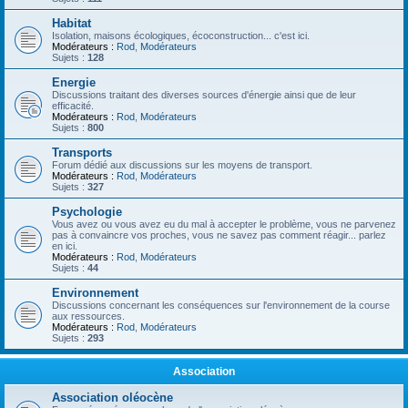
Habitat
Isolation, maisons écologiques, écoconstruction... c'est ici.
Modérateurs :
Rod
,
Modérateurs
Sujets :
128
Energie
Discussions traitant des diverses sources d'énergie ainsi que de leur
efficacité.
Modérateurs :
Rod
,
Modérateurs
Sujets :
800
Transports
Forum dédié aux discussions sur les moyens de transport.
Modérateurs :
Rod
,
Modérateurs
Sujets :
327
Psychologie
Vous avez ou vous avez eu du mal à accepter le problème, vous ne parvenez
pas à convaincre vos proches, vous ne savez pas comment réagir... parlez
en ici.
Modérateurs :
Rod
,
Modérateurs
Sujets :
44
Environnement
Discussions concernant les conséquences sur l'environnement de la course
aux ressources.
Modérateurs :
Rod
,
Modérateurs
Sujets :
293
Association
Association oléocène