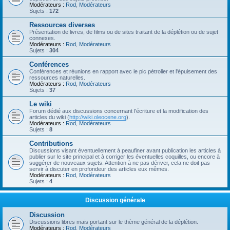
Modérateurs :
Rod
,
Modérateurs
Sujets :
172
Ressources diverses
Présentation de livres, de films ou de sites traitant de la déplétion ou de sujet
connexes.
Modérateurs :
Rod
,
Modérateurs
Sujets :
304
Conférences
Conférences et réunions en rapport avec le pic pétrolier et l'épuisement des
ressources naturelles.
Modérateurs :
Rod
,
Modérateurs
Sujets :
37
Le wiki
Forum dédié aux discussions concernant l'écriture et la modification des
articles du wiki (
http://wiki.oleocene.org
).
Modérateurs :
Rod
,
Modérateurs
Sujets :
8
Contributions
Discussions visant éventuellement à peaufiner avant publication les articles à
publier sur le site principal et à corriger les éventuelles coquilles, ou encore à
suggérer de nouveaux sujets. Attention à ne pas dériver, cela ne doit pas
servir à discuter en profondeur des articles eux mêmes.
Modérateurs :
Rod
,
Modérateurs
Sujets :
4
Discussion générale
Discussion
Discussions libres mais portant sur le thème général de la déplétion.
Modérateurs :
Rod
,
Modérateurs