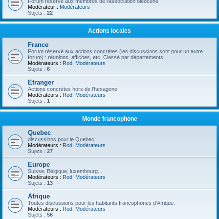
Forum réservé aux membres de l'association oléocène
Modérateur :
Modérateurs
Sujets :
22
Actions locales
France
Forum réservé aux actions concrètes (les discussions sont pour un autre
forum) : réunions, affiches, etc. Classé par départements.
Modérateurs :
Rod
,
Modérateurs
Sujets :
6
Etranger
Actions concrètes hors de l'hexagone
Modérateurs :
Rod
,
Modérateurs
Sujets :
1
Monde francophone
Quebec
discussions pour le Quebec.
Modérateurs :
Rod
,
Modérateurs
Sujets :
27
Europe
Suisse, Belgique, luxembourg...
Modérateurs :
Rod
,
Modérateurs
Sujets :
13
Afrique
Toutes discussions pour les habitants francophones d'Afrique.
Modérateurs :
Rod
,
Modérateurs
Sujets :
56