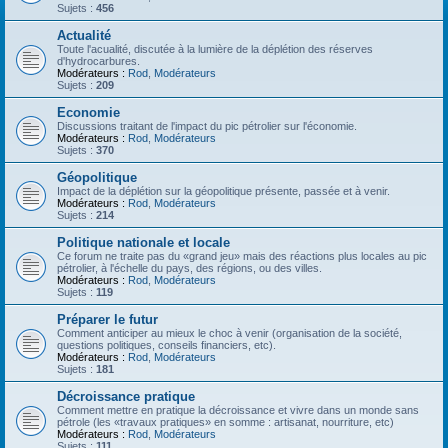
Sujets :
456
Actualité
Toute l'acualité, discutée à la lumière de la déplétion des réserves
d'hydrocarbures.
Modérateurs :
Rod
,
Modérateurs
Sujets :
209
Economie
Discussions traitant de l'impact du pic pétrolier sur l'économie.
Modérateurs :
Rod
,
Modérateurs
Sujets :
370
Géopolitique
Impact de la déplétion sur la géopolitique présente, passée et à venir.
Modérateurs :
Rod
,
Modérateurs
Sujets :
214
Politique nationale et locale
Ce forum ne traite pas du «grand jeu» mais des réactions plus locales au pic
pétrolier, à l'échelle du pays, des régions, ou des villes.
Modérateurs :
Rod
,
Modérateurs
Sujets :
119
Préparer le futur
Comment anticiper au mieux le choc à venir (organisation de la société,
questions politiques, conseils financiers, etc).
Modérateurs :
Rod
,
Modérateurs
Sujets :
181
Décroissance pratique
Comment mettre en pratique la décroissance et vivre dans un monde sans
pétrole (les «travaux pratiques» en somme : artisanat, nourriture, etc)
Modérateurs :
Rod
,
Modérateurs
Sujets :
111