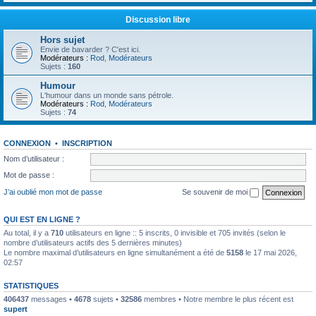
Discussion libre
Hors sujet
Envie de bavarder ? C'est ici.
Modérateurs :
Rod
,
Modérateurs
Sujets :
160
Humour
L'humour dans un monde sans pétrole.
Modérateurs :
Rod
,
Modérateurs
Sujets :
74
CONNEXION
•
INSCRIPTION
Nom d’utilisateur :
Mot de passe :
J’ai oublié mon mot de passe
Se souvenir de moi
QUI EST EN LIGNE ?
Au total, il y a
710
utilisateurs en ligne :: 5 inscrits, 0 invisible et 705 invités (selon le
nombre d’utilisateurs actifs des 5 dernières minutes)
Le nombre maximal d’utilisateurs en ligne simultanément a été de
5158
le 17 mai 2026,
02:57
STATISTIQUES
406437
messages •
4678
sujets •
32586
membres • Notre membre le plus récent est
supert