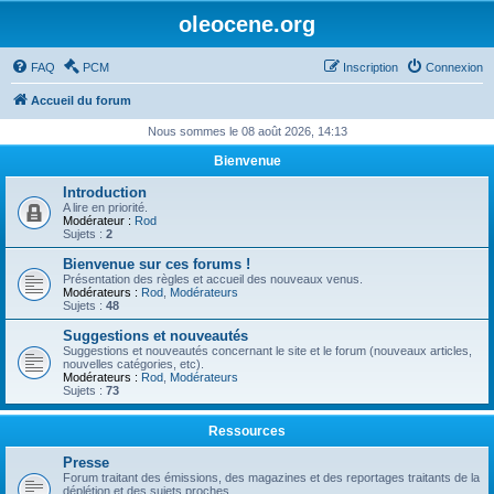
oleocene.org
FAQ
PCM
Inscription
Connexion
Accueil du forum
Nous sommes le 08 août 2026, 14:13
Bienvenue
Introduction
A lire en priorité.
Modérateur :
Rod
Sujets :
2
Bienvenue sur ces forums !
Présentation des règles et accueil des nouveaux venus.
Modérateurs :
Rod
,
Modérateurs
Sujets :
48
Suggestions et nouveautés
Suggestions et nouveautés concernant le site et le forum (nouveaux articles,
nouvelles catégories, etc).
Modérateurs :
Rod
,
Modérateurs
Sujets :
73
Ressources
Presse
Forum traitant des émissions, des magazines et des reportages traitants de la
déplétion et des sujets proches.