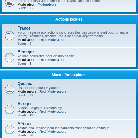
Forum réservé aux membres de l'association oléocène
Modérateur :
Modérateurs
Sujets :
22
Actions locales
France
Forum réservé aux actions concrètes (les discussions sont pour un autre
forum) : réunions, affiches, etc. Classé par départements.
Modérateurs :
Rod
,
Modérateurs
Sujets :
6
Etranger
Actions concrètes hors de l'hexagone
Modérateurs :
Rod
,
Modérateurs
Sujets :
1
Monde francophone
Quebec
discussions pour le Quebec.
Modérateurs :
Rod
,
Modérateurs
Sujets :
27
Europe
Suisse, Belgique, luxembourg...
Modérateurs :
Rod
,
Modérateurs
Sujets :
13
Afrique
Toutes discussions pour les habitants francophones d'Afrique.
Modérateurs :
Rod
,
Modérateurs
Sujets :
56