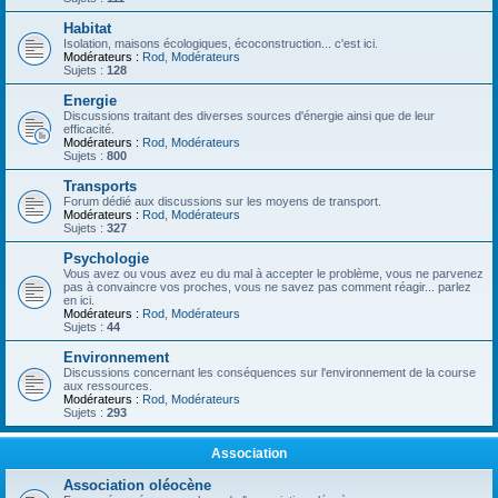
Habitat
Isolation, maisons écologiques, écoconstruction... c'est ici.
Modérateurs :
Rod
,
Modérateurs
Sujets :
128
Energie
Discussions traitant des diverses sources d'énergie ainsi que de leur
efficacité.
Modérateurs :
Rod
,
Modérateurs
Sujets :
800
Transports
Forum dédié aux discussions sur les moyens de transport.
Modérateurs :
Rod
,
Modérateurs
Sujets :
327
Psychologie
Vous avez ou vous avez eu du mal à accepter le problème, vous ne parvenez
pas à convaincre vos proches, vous ne savez pas comment réagir... parlez
en ici.
Modérateurs :
Rod
,
Modérateurs
Sujets :
44
Environnement
Discussions concernant les conséquences sur l'environnement de la course
aux ressources.
Modérateurs :
Rod
,
Modérateurs
Sujets :
293
Association
Association oléocène