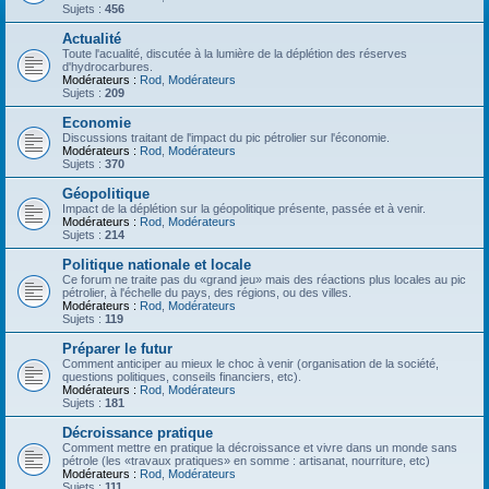
Sujets :
456
Actualité
Toute l'acualité, discutée à la lumière de la déplétion des réserves
d'hydrocarbures.
Modérateurs :
Rod
,
Modérateurs
Sujets :
209
Economie
Discussions traitant de l'impact du pic pétrolier sur l'économie.
Modérateurs :
Rod
,
Modérateurs
Sujets :
370
Géopolitique
Impact de la déplétion sur la géopolitique présente, passée et à venir.
Modérateurs :
Rod
,
Modérateurs
Sujets :
214
Politique nationale et locale
Ce forum ne traite pas du «grand jeu» mais des réactions plus locales au pic
pétrolier, à l'échelle du pays, des régions, ou des villes.
Modérateurs :
Rod
,
Modérateurs
Sujets :
119
Préparer le futur
Comment anticiper au mieux le choc à venir (organisation de la société,
questions politiques, conseils financiers, etc).
Modérateurs :
Rod
,
Modérateurs
Sujets :
181
Décroissance pratique
Comment mettre en pratique la décroissance et vivre dans un monde sans
pétrole (les «travaux pratiques» en somme : artisanat, nourriture, etc)
Modérateurs :
Rod
,
Modérateurs
Sujets :
111