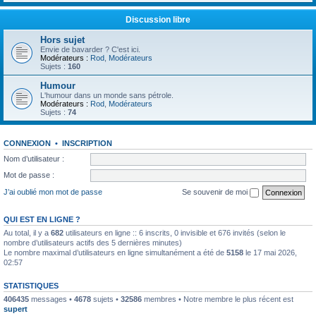
Discussion libre
Hors sujet
Envie de bavarder ? C'est ici.
Modérateurs :
Rod
,
Modérateurs
Sujets :
160
Humour
L'humour dans un monde sans pétrole.
Modérateurs :
Rod
,
Modérateurs
Sujets :
74
CONNEXION
•
INSCRIPTION
Nom d’utilisateur :
Mot de passe :
J’ai oublié mon mot de passe
Se souvenir de moi
QUI EST EN LIGNE ?
Au total, il y a
682
utilisateurs en ligne :: 6 inscrits, 0 invisible et 676 invités (selon le
nombre d’utilisateurs actifs des 5 dernières minutes)
Le nombre maximal d’utilisateurs en ligne simultanément a été de
5158
le 17 mai 2026,
02:57
STATISTIQUES
406435
messages •
4678
sujets •
32586
membres • Notre membre le plus récent est
supert