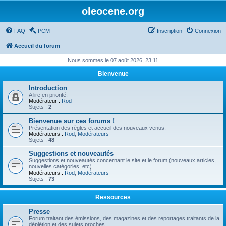
oleocene.org
FAQ
PCM
Inscription
Connexion
Accueil du forum
Nous sommes le 07 août 2026, 23:11
Bienvenue
Introduction
A lire en priorité.
Modérateur :
Rod
Sujets :
2
Bienvenue sur ces forums !
Présentation des règles et accueil des nouveaux venus.
Modérateurs :
Rod
,
Modérateurs
Sujets :
48
Suggestions et nouveautés
Suggestions et nouveautés concernant le site et le forum (nouveaux articles,
nouvelles catégories, etc).
Modérateurs :
Rod
,
Modérateurs
Sujets :
73
Ressources
Presse
Forum traitant des émissions, des magazines et des reportages traitants de la
déplétion et des sujets proches.