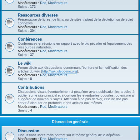
Modérateurs :
Rod
,
Modérateurs
Sujets :
172
Ressources diverses
Présentation de livres, de films ou de sites traitant de la déplétion ou de sujet
connexes.
Modérateurs :
Rod
,
Modérateurs
Sujets :
304
Conférences
Conférences et réunions en rapport avec le pic pétrolier et l'épuisement des
ressources naturelles.
Modérateurs :
Rod
,
Modérateurs
Sujets :
37
Le wiki
Forum dédié aux discussions concernant l'écriture et la modification des
articles du wiki (
http://wiki.oleocene.org
).
Modérateurs :
Rod
,
Modérateurs
Sujets :
8
Contributions
Discussions visant éventuellement à peaufiner avant publication les articles à
publier sur le site principal et à corriger les éventuelles coquilles, ou encore à
suggérer de nouveaux sujets. Attention à ne pas dériver, cela ne doit pas
servir à discuter en profondeur des articles eux mêmes.
Modérateurs :
Rod
,
Modérateurs
Sujets :
4
Discussion générale
Discussion
Discussions libres mais portant sur le thème général de la déplétion.
Modérateurs :
Rod
,
Modérateurs