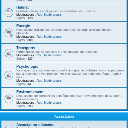
Habitat
Isolation, maisons écologiques, écoconstruction... c'est ici.
Modérateurs :
Rod
,
Modérateurs
Sujets :
128
Energie
Discussions traitant des diverses sources d'énergie ainsi que de leur
efficacité.
Modérateurs :
Rod
,
Modérateurs
Sujets :
800
Transports
Forum dédié aux discussions sur les moyens de transport.
Modérateurs :
Rod
,
Modérateurs
Sujets :
327
Psychologie
Vous avez ou vous avez eu du mal à accepter le problème, vous ne parvenez
pas à convaincre vos proches, vous ne savez pas comment réagir... parlez
en ici.
Modérateurs :
Rod
,
Modérateurs
Sujets :
44
Environnement
Discussions concernant les conséquences sur l'environnement de la course
aux ressources.
Modérateurs :
Rod
,
Modérateurs
Sujets :
293
Association
Association oléocène