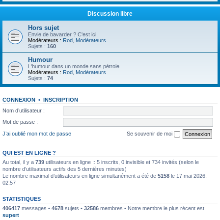
Discussion libre
Hors sujet
Envie de bavarder ? C'est ici.
Modérateurs :
Rod
,
Modérateurs
Sujets :
160
Humour
L'humour dans un monde sans pétrole.
Modérateurs :
Rod
,
Modérateurs
Sujets :
74
CONNEXION
•
INSCRIPTION
Nom d’utilisateur :
Mot de passe :
J’ai oublié mon mot de passe
Se souvenir de moi
QUI EST EN LIGNE ?
Au total, il y a
739
utilisateurs en ligne :: 5 inscrits, 0 invisible et 734 invités (selon le
nombre d’utilisateurs actifs des 5 dernières minutes)
Le nombre maximal d’utilisateurs en ligne simultanément a été de
5158
le 17 mai 2026,
02:57
STATISTIQUES
406417
messages •
4678
sujets •
32586
membres • Notre membre le plus récent est
supert