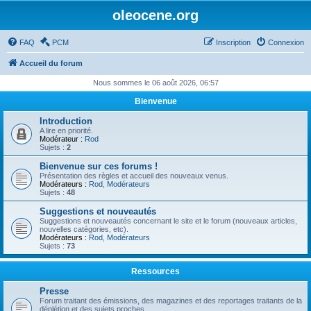
oleocene.org
FAQ
PCM
Inscription
Connexion
Accueil du forum
Nous sommes le 06 août 2026, 06:57
Bienvenue
Introduction
A lire en priorité.
Modérateur :
Rod
Sujets :
2
Bienvenue sur ces forums !
Présentation des règles et accueil des nouveaux venus.
Modérateurs :
Rod
,
Modérateurs
Sujets :
48
Suggestions et nouveautés
Suggestions et nouveautés concernant le site et le forum (nouveaux articles,
nouvelles catégories, etc).
Modérateurs :
Rod
,
Modérateurs
Sujets :
73
Ressources
Presse
Forum traitant des émissions, des magazines et des reportages traitants de la
déplétion et des sujets proches.