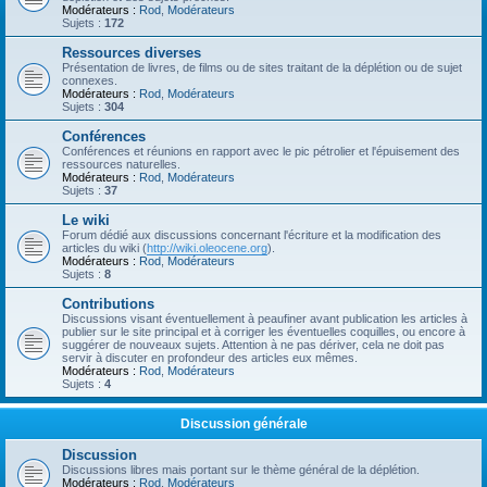
Modérateurs :
Rod
,
Modérateurs
Sujets :
172
Ressources diverses
Présentation de livres, de films ou de sites traitant de la déplétion ou de sujet
connexes.
Modérateurs :
Rod
,
Modérateurs
Sujets :
304
Conférences
Conférences et réunions en rapport avec le pic pétrolier et l'épuisement des
ressources naturelles.
Modérateurs :
Rod
,
Modérateurs
Sujets :
37
Le wiki
Forum dédié aux discussions concernant l'écriture et la modification des
articles du wiki (
http://wiki.oleocene.org
).
Modérateurs :
Rod
,
Modérateurs
Sujets :
8
Contributions
Discussions visant éventuellement à peaufiner avant publication les articles à
publier sur le site principal et à corriger les éventuelles coquilles, ou encore à
suggérer de nouveaux sujets. Attention à ne pas dériver, cela ne doit pas
servir à discuter en profondeur des articles eux mêmes.
Modérateurs :
Rod
,
Modérateurs
Sujets :
4
Discussion générale
Discussion
Discussions libres mais portant sur le thème général de la déplétion.
Modérateurs :
Rod
,
Modérateurs