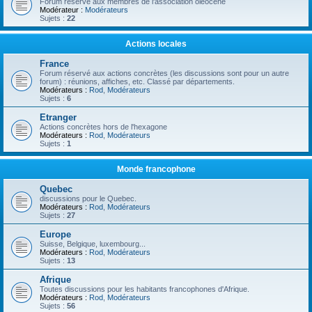
Forum réservé aux membres de l'association oléocène
Modérateur :
Modérateurs
Sujets :
22
Actions locales
France
Forum réservé aux actions concrètes (les discussions sont pour un autre
forum) : réunions, affiches, etc. Classé par départements.
Modérateurs :
Rod
,
Modérateurs
Sujets :
6
Etranger
Actions concrètes hors de l'hexagone
Modérateurs :
Rod
,
Modérateurs
Sujets :
1
Monde francophone
Quebec
discussions pour le Quebec.
Modérateurs :
Rod
,
Modérateurs
Sujets :
27
Europe
Suisse, Belgique, luxembourg...
Modérateurs :
Rod
,
Modérateurs
Sujets :
13
Afrique
Toutes discussions pour les habitants francophones d'Afrique.
Modérateurs :
Rod
,
Modérateurs
Sujets :
56