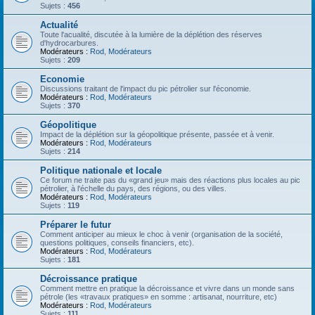
Sujets :
456
Actualité
Toute l'acualité, discutée à la lumière de la déplétion des réserves
d'hydrocarbures.
Modérateurs :
Rod
,
Modérateurs
Sujets :
209
Economie
Discussions traitant de l'impact du pic pétrolier sur l'économie.
Modérateurs :
Rod
,
Modérateurs
Sujets :
370
Géopolitique
Impact de la déplétion sur la géopolitique présente, passée et à venir.
Modérateurs :
Rod
,
Modérateurs
Sujets :
214
Politique nationale et locale
Ce forum ne traite pas du «grand jeu» mais des réactions plus locales au pic
pétrolier, à l'échelle du pays, des régions, ou des villes.
Modérateurs :
Rod
,
Modérateurs
Sujets :
119
Préparer le futur
Comment anticiper au mieux le choc à venir (organisation de la société,
questions politiques, conseils financiers, etc).
Modérateurs :
Rod
,
Modérateurs
Sujets :
181
Décroissance pratique
Comment mettre en pratique la décroissance et vivre dans un monde sans
pétrole (les «travaux pratiques» en somme : artisanat, nourriture, etc)
Modérateurs :
Rod
,
Modérateurs
Sujets :
111