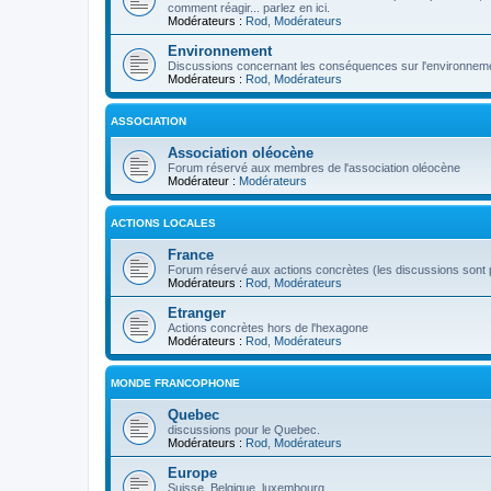
comment réagir... parlez en ici.
Modérateurs :
Rod
,
Modérateurs
Environnement
Discussions concernant les conséquences sur l'environneme
Modérateurs :
Rod
,
Modérateurs
ASSOCIATION
Association oléocène
Forum réservé aux membres de l'association oléocène
Modérateur :
Modérateurs
ACTIONS LOCALES
France
Forum réservé aux actions concrètes (les discussions sont p
Modérateurs :
Rod
,
Modérateurs
Etranger
Actions concrètes hors de l'hexagone
Modérateurs :
Rod
,
Modérateurs
MONDE FRANCOPHONE
Quebec
discussions pour le Quebec.
Modérateurs :
Rod
,
Modérateurs
Europe
Suisse, Belgique, luxembourg...