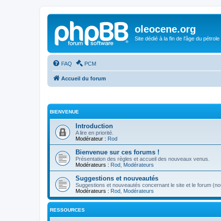
oleocene.org
Site dédié à la fin de l'âge du pétrole
FAQ
PCM
Accueil du forum
BIENVENUE
Introduction
A lire en priorité.
Modérateur :
Rod
Bienvenue sur ces forums !
Présentation des règles et accueil des nouveaux venus.
Modérateurs :
Rod
,
Modérateurs
Suggestions et nouveautés
Suggestions et nouveautés concernant le site et le forum (nou
Modérateurs :
Rod
,
Modérateurs
RESSOURCES