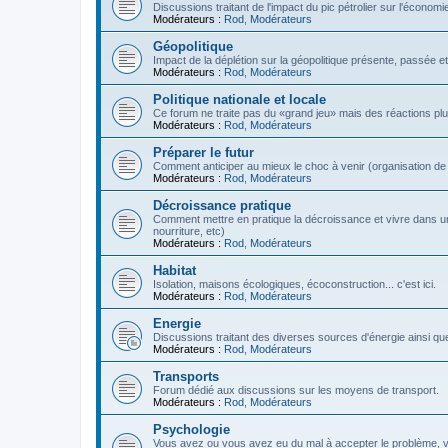
Discussions traitant de l'impact du pic pétrolier sur l'économi
Modérateurs :
Rod
,
Modérateurs
Géopolitique
Impact de la déplétion sur la géopolitique présente, passée et
Modérateurs :
Rod
,
Modérateurs
Politique nationale et locale
Ce forum ne traite pas du «grand jeu» mais des réactions plus 
Modérateurs :
Rod
,
Modérateurs
Préparer le futur
Comment anticiper au mieux le choc à venir (organisation de la
Modérateurs :
Rod
,
Modérateurs
Décroissance pratique
Comment mettre en pratique la décroissance et vivre dans u
nourriture, etc)
Modérateurs :
Rod
,
Modérateurs
Habitat
Isolation, maisons écologiques, écoconstruction... c'est ici.
Modérateurs :
Rod
,
Modérateurs
Energie
Discussions traitant des diverses sources d'énergie ainsi que 
Modérateurs :
Rod
,
Modérateurs
Transports
Forum dédié aux discussions sur les moyens de transport.
Modérateurs :
Rod
,
Modérateurs
Psychologie
Vous avez ou vous avez eu du mal à accepter le problème,