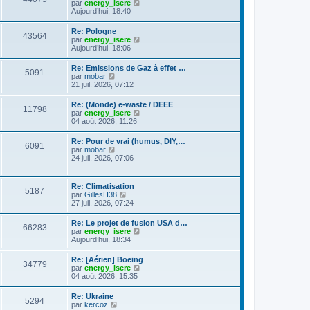
C
g
par
energy_isere
l
e
l
o
e
Aujourd’hui, 18:40
e
s
t
n
d
s
e
s
e
a
Re: Pologne
r
43564
u
r
g
C
par
energy_isere
l
l
n
e
o
Aujourd’hui, 18:06
e
t
i
n
d
e
e
s
e
Re: Emissions de Gaz à effet …
r
r
5091
u
r
C
par
mobar
l
m
l
n
o
21 juil. 2026, 07:12
e
e
t
i
n
d
s
e
e
s
e
s
Re: (Monde) e-waste / DEEE
r
r
11798
u
r
a
C
par
energy_isere
l
m
l
n
g
o
04 août 2026, 11:26
e
e
t
i
e
n
d
s
e
e
s
e
s
Re: Pour de vrai (humus, DIY,…
r
r
6091
u
r
a
C
par
mobar
l
m
l
n
g
o
24 juil. 2026, 07:06
e
e
t
i
e
n
d
s
e
e
s
e
s
r
r
u
r
a
Re: Climatisation
l
m
5187
l
n
g
C
par
GillesH38
e
e
t
i
e
o
27 juil. 2026, 07:24
d
s
e
e
n
e
s
r
r
s
r
a
Re: Le projet de fusion USA d…
l
m
66283
u
n
g
C
par
energy_isere
e
e
l
i
e
o
Aujourd’hui, 18:34
d
s
t
e
n
e
s
e
r
s
r
a
Re: [Aérien] Boeing
r
m
34779
u
n
g
C
par
energy_isere
l
e
l
i
e
o
04 août 2026, 15:35
e
s
t
e
n
d
s
e
r
s
e
a
Re: Ukraine
r
m
5294
u
r
g
C
par
kercoz
l
e
l