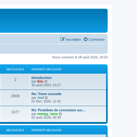
Inscription
Connexion
Nous sommes le 08 août 2026, 20:54
MESSAGES
DERNIER MESSAGE
Introduction
2
C
par
Eric
o
30 août 2004, 23:27
n
s
Re: Triste nouvelle
2808
u
C
par
Jeuf
l
o
01 févr. 2026, 12:42
t
n
e
s
Re: Problème de connexion sur…
r
1977
u
C
par
energy_isere
l
l
o
02 août 2026, 00:39
e
t
n
d
e
s
e
r
u
r
MESSAGES
DERNIER MESSAGE
l
l
n
e
t
i