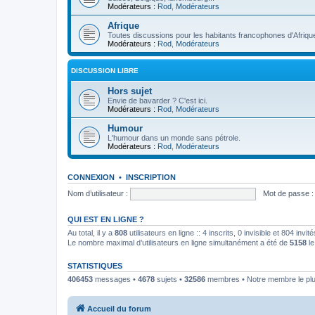
Modérateurs :
Rod
,
Modérateurs
Afrique
Toutes discussions pour les habitants francophones d'Afriqu
Modérateurs :
Rod
,
Modérateurs
DISCUSSION LIBRE
Hors sujet
Envie de bavarder ? C'est ici.
Modérateurs :
Rod
,
Modérateurs
Humour
L'humour dans un monde sans pétrole.
Modérateurs :
Rod
,
Modérateurs
CONNEXION
•
INSCRIPTION
Nom d’utilisateur :
Mot de passe :
QUI EST EN LIGNE ?
Au total, il y a
808
utilisateurs en ligne :: 4 inscrits, 0 invisible et 804 inv
Le nombre maximal d’utilisateurs en ligne simultanément a été de
5158
le
STATISTIQUES
406453
messages •
4678
sujets •
32586
membres • Notre membre le plu
Accueil du forum