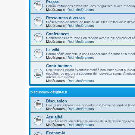
Presse
Forum traitant des émissions, des magazines et des reportage
Modérateurs :
Rod
,
Modérateurs
Ressources diverses
Présentation de livres, de films ou de sites traitant de la dép
Modérateurs :
Rod
,
Modérateurs
Conférences
Conférences et réunions en rapport avec le pic pétrolier et l
Modérateurs :
Rod
,
Modérateurs
Le wiki
Forum dédié aux discussions concernant l'écriture et la modifi
Modérateurs :
Rod
,
Modérateurs
Contributions
Discussions visant éventuellement à peaufiner avant publication
coquilles, ou encore à suggérer de nouveaux sujets. Attention
articles eux mêmes.
Modérateurs :
Rod
,
Modérateurs
DISCUSSION GÉNÉRALE
Discussion
Discussions libres mais portant sur le thème général de la dé
Modérateurs :
Rod
,
Modérateurs
Actualité
Toute l'acualité, discutée à la lumière de la déplétion des ré
Modérateurs :
Rod
,
Modérateurs
Economie