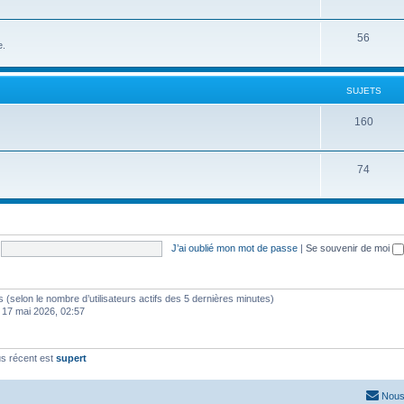
56
e.
SUJETS
160
74
J’ai oublié mon mot de passe
|
Se souvenir de moi
ités (selon le nombre d’utilisateurs actifs des 5 dernières minutes)
 17 mai 2026, 02:57
s récent est
supert
Nous