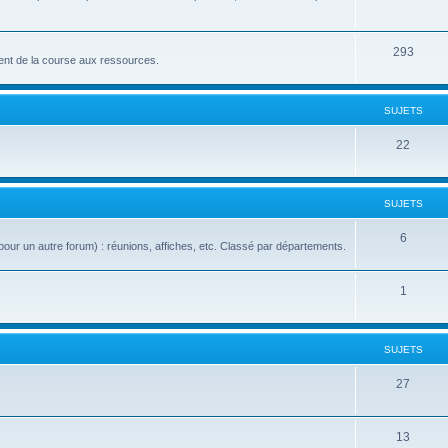
293
nt de la course aux ressources.
SUJETS
22
SUJETS
6
our un autre forum) : réunions, affiches, etc. Classé par départements.
1
SUJETS
27
13