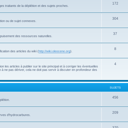
172
s traitants de la déplétion et des sujets proches.
304
létion ou de sujet connexes.
37
'épuisement des ressources naturelles.
8
cation des articles du wiki (
http://wiki.oleocene.org
).
4
 les articles à publier sur le site principal et à corriger les éventuelles
 à ne pas dériver, cela ne doit pas servir à discuter en profondeur des
SUJETS
456
plétion.
209
serves d'hydrocarbures.
370