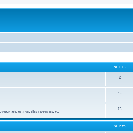
SUJETS
2
48
73
veaux articles, nouvelles catégories, etc).
SUJETS