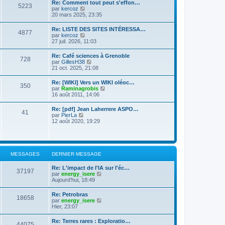
d
Re: Comment tout peut s'effon…
e
e
5223
e
C
par
kercoz
r
r
r
o
20 mars 2025, 23:35
l
m
n
n
e
e
i
s
d
s
Re: LISTE DES SITES INTÉRESSA…
e
4877
u
e
s
C
par
kercoz
r
l
r
a
o
27 juil. 2026, 11:03
m
t
n
g
n
e
e
i
e
s
s
Re: Café sciences à Grenoble
r
e
728
u
s
C
par
GillesH38
l
r
l
a
o
21 oct. 2025, 21:08
e
m
t
g
n
d
e
e
e
s
e
s
Re: [WIKI] Vers un WIKI oléoc…
r
350
u
r
s
C
par
Raminagrobis
l
l
n
a
o
16 août 2011, 14:06
e
t
i
g
n
d
e
e
e
s
e
Re: [pdf] Jean Laherrere ASPO…
r
r
41
u
r
C
par
PierLa
l
m
l
n
o
12 août 2020, 19:29
e
e
t
i
n
d
s
e
e
s
e
s
r
r
u
r
a
l
m
l
n
g
e
e
t
i
e
MESSAGES
DERNIER MESSAGE
d
s
e
e
e
s
r
r
r
a
Re: L'impact de l'IA sur l'éc…
l
m
37197
n
g
C
par
energy_isere
e
e
i
e
o
Aujourd’hui, 18:49
d
s
e
n
e
s
r
s
r
a
Re: Petrobras
m
18658
u
n
g
C
par
energy_isere
e
l
i
e
o
Hier, 23:07
s
t
e
n
s
e
r
s
a
Re: Terres rares : Exploratio…
r
m
44075
u