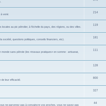
e.
214
 à venir.
119
locales au pic pétrolier, à l'échelle du pays, des régions, ou des villes.
181
 société, questions politiques, conseils financiers, etc).
111
n monde sans pétrole (les «travaux pratiques» en somme : artisanat,
128
800
de leur efficacité.
327
44
 vous ne parvenez pas à convaincre vos proches, vous ne savez pas