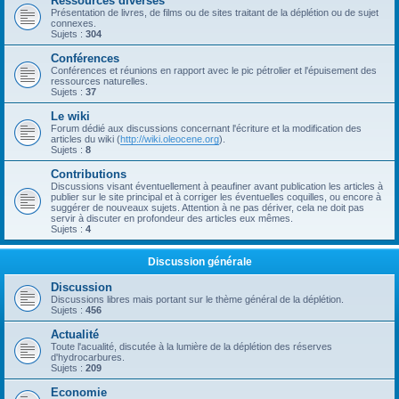
Ressources diverses
Présentation de livres, de films ou de sites traitant de la déplétion ou de sujet
connexes.
Sujets :
304
Conférences
Conférences et réunions en rapport avec le pic pétrolier et l'épuisement des
ressources naturelles.
Sujets :
37
Le wiki
Forum dédié aux discussions concernant l'écriture et la modification des
articles du wiki (
http://wiki.oleocene.org
).
Sujets :
8
Contributions
Discussions visant éventuellement à peaufiner avant publication les articles à
publier sur le site principal et à corriger les éventuelles coquilles, ou encore à
suggérer de nouveaux sujets. Attention à ne pas dériver, cela ne doit pas
servir à discuter en profondeur des articles eux mêmes.
Sujets :
4
Discussion générale
Discussion
Discussions libres mais portant sur le thème général de la déplétion.
Sujets :
456
Actualité
Toute l'acualité, discutée à la lumière de la déplétion des réserves
d'hydrocarbures.
Sujets :
209
Economie