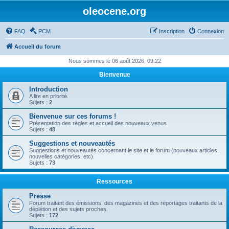
oleocene.org
FAQ
PCM
Inscription
Connexion
Accueil du forum
Nous sommes le 06 août 2026, 09:22
Bienvenue
Introduction
A lire en priorité.
Sujets :
2
Bienvenue sur ces forums !
Présentation des règles et accueil des nouveaux venus.
Sujets :
48
Suggestions et nouveautés
Suggestions et nouveautés concernant le site et le forum (nouveaux articles,
nouvelles catégories, etc).
Sujets :
73
Ressources
Presse
Forum traitant des émissions, des magazines et des reportages traitants de la
déplétion et des sujets proches.
Sujets :
172