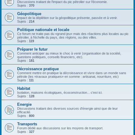
Discussions traitant de l'impact du pic pétrolier sur l'économie.
Sujets :
370
Géopolitique
Impact de la déplétion sur la géopolitique présente, passée et à venir.
Sujets :
214
Politique nationale et locale
Ce forum ne traite pas du «grand jeu» mais des réactions plus locales au pic
pétrolier, à l'échelle du pays, des régions, ou des villes.
Sujets :
119
Préparer le futur
Comment anticiper au mieux le choc à venir (organisation de la société,
questions politiques, conseils financiers, etc).
Sujets :
181
Décroissance pratique
Comment mettre en pratique la décroissance et vivre dans un monde sans
pétrole (les «travaux pratiques» en somme : artisanat, nourriture, etc)
Sujets :
111
Habitat
Isolation, maisons écologiques, écoconstruction... c'est ici.
Sujets :
128
Energie
Discussions traitant des diverses sources d'énergie ainsi que de leur
efficacité.
Sujets :
800
Transports
Forum dédié aux discussions sur les moyens de transport.
Sujets :
327