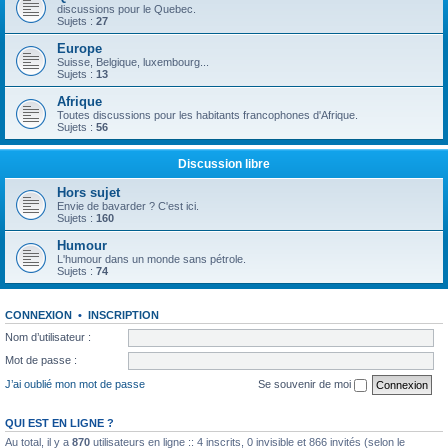
discussions pour le Quebec.
Sujets :
27
Europe
Suisse, Belgique, luxembourg...
Sujets :
13
Afrique
Toutes discussions pour les habitants francophones d'Afrique.
Sujets :
56
Discussion libre
Hors sujet
Envie de bavarder ? C'est ici.
Sujets :
160
Humour
L'humour dans un monde sans pétrole.
Sujets :
74
CONNEXION
•
INSCRIPTION
Nom d’utilisateur :
Mot de passe :
J’ai oublié mon mot de passe
Se souvenir de moi
QUI EST EN LIGNE ?
Au total, il y a
870
utilisateurs en ligne :: 4 inscrits, 0 invisible et 866 invités (selon le