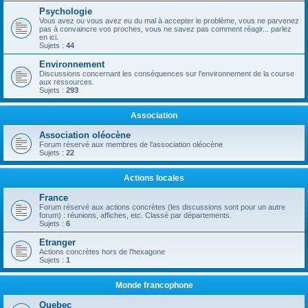
Psychologie
Vous avez ou vous avez eu du mal à accepter le problème, vous ne parvenez
pas à convaincre vos proches, vous ne savez pas comment réagir... parlez
en ici.
Sujets :
44
Environnement
Discussions concernant les conséquences sur l'environnement de la course
aux ressources.
Sujets :
293
Association
Association oléocène
Forum réservé aux membres de l'association oléocène
Sujets :
22
Actions locales
France
Forum réservé aux actions concrètes (les discussions sont pour un autre
forum) : réunions, affiches, etc. Classé par départements.
Sujets :
6
Etranger
Actions concrètes hors de l'hexagone
Sujets :
1
Monde francophone
Quebec