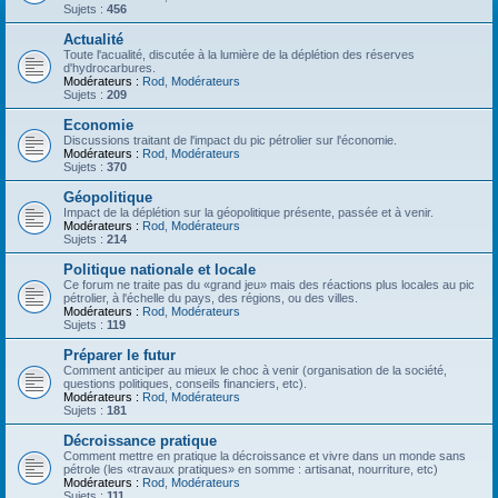
Sujets :
456
Actualité
Toute l'acualité, discutée à la lumière de la déplétion des réserves
d'hydrocarbures.
Modérateurs :
Rod
,
Modérateurs
Sujets :
209
Economie
Discussions traitant de l'impact du pic pétrolier sur l'économie.
Modérateurs :
Rod
,
Modérateurs
Sujets :
370
Géopolitique
Impact de la déplétion sur la géopolitique présente, passée et à venir.
Modérateurs :
Rod
,
Modérateurs
Sujets :
214
Politique nationale et locale
Ce forum ne traite pas du «grand jeu» mais des réactions plus locales au pic
pétrolier, à l'échelle du pays, des régions, ou des villes.
Modérateurs :
Rod
,
Modérateurs
Sujets :
119
Préparer le futur
Comment anticiper au mieux le choc à venir (organisation de la société,
questions politiques, conseils financiers, etc).
Modérateurs :
Rod
,
Modérateurs
Sujets :
181
Décroissance pratique
Comment mettre en pratique la décroissance et vivre dans un monde sans
pétrole (les «travaux pratiques» en somme : artisanat, nourriture, etc)
Modérateurs :
Rod
,
Modérateurs
Sujets :
111