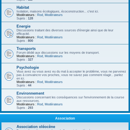
Habitat
Isolation, maisons écologiques, écoconstruction... c'est ici.
Modérateurs :
Rod
,
Modérateurs
Sujets :
128
Energie
Discussions traitant des diverses sources d'énergie ainsi que de leur
efficacité.
Modérateurs :
Rod
,
Modérateurs
Sujets :
800
Transports
Forum dédié aux discussions sur les moyens de transport.
Modérateurs :
Rod
,
Modérateurs
Sujets :
327
Psychologie
Vous avez ou vous avez eu du mal à accepter le problème, vous ne parvenez
pas à convaincre vos proches, vous ne savez pas comment réagir... parlez
en ici.
Modérateurs :
Rod
,
Modérateurs
Sujets :
44
Environnement
Discussions concernant les conséquences sur l'environnement de la course
aux ressources.
Modérateurs :
Rod
,
Modérateurs
Sujets :
293
Association
Association oléocène