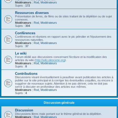
Modérateurs :
Rod
,
Modérateurs
Sujets :
172
Ressources diverses
Présentation de livres, de films ou de sites traitant de la déplétion ou de sujet
connexes.
Modérateurs :
Rod
,
Modérateurs
Sujets :
304
Conférences
Conférences et réunions en rapport avec le pic pétrolier et l'épuisement des
ressources naturelles.
Modérateurs :
Rod
,
Modérateurs
Sujets :
37
Le wiki
Forum dédié aux discussions concernant l'écriture et la modification des
articles du wiki (
http://wiki.oleocene.org
).
Modérateurs :
Rod
,
Modérateurs
Sujets :
8
Contributions
Discussions visant éventuellement à peaufiner avant publication les articles à
publier sur le site principal et à corriger les éventuelles coquilles, ou encore à
suggérer de nouveaux sujets. Attention à ne pas dériver, cela ne doit pas
servir à discuter en profondeur des articles eux mêmes.
Modérateurs :
Rod
,
Modérateurs
Sujets :
4
Discussion générale
Discussion
Discussions libres mais portant sur le thème général de la déplétion.
Modérateurs :
Rod
,
Modérateurs