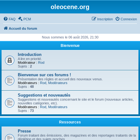
oleocene.org
FAQ
PCM
Inscription
Connexion
Accueil du forum
Nous sommes le 06 août 2026, 21:30
Bienvenue
Introduction
A lire en priorité.
Modérateur :
Rod
Sujets :
2
Bienvenue sur ces forums !
Présentation des règles et accueil des nouveaux venus.
Modérateurs :
Rod
,
Modérateurs
Sujets :
48
Suggestions et nouveautés
Suggestions et nouveautés concernant le site et le forum (nouveaux articles,
nouvelles catégories, etc).
Modérateurs :
Rod
,
Modérateurs
Sujets :
73
Ressources
Presse
Forum traitant des émissions, des magazines et des reportages traitants de la
déplétion et des sujets proches.