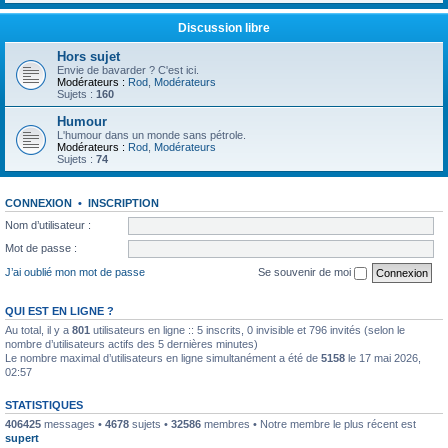
Discussion libre
Hors sujet
Envie de bavarder ? C'est ici.
Modérateurs :
Rod
,
Modérateurs
Sujets :
160
Humour
L'humour dans un monde sans pétrole.
Modérateurs :
Rod
,
Modérateurs
Sujets :
74
CONNEXION
•
INSCRIPTION
Nom d’utilisateur :
Mot de passe :
J’ai oublié mon mot de passe
Se souvenir de moi
QUI EST EN LIGNE ?
Au total, il y a
801
utilisateurs en ligne :: 5 inscrits, 0 invisible et 796 invités (selon le
nombre d’utilisateurs actifs des 5 dernières minutes)
Le nombre maximal d’utilisateurs en ligne simultanément a été de
5158
le 17 mai 2026,
02:57
STATISTIQUES
406425
messages •
4678
sujets •
32586
membres • Notre membre le plus récent est
supert