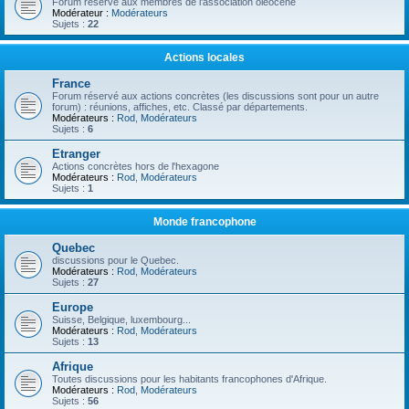
Forum réservé aux membres de l'association oléocène
Modérateur :
Modérateurs
Sujets :
22
Actions locales
France
Forum réservé aux actions concrètes (les discussions sont pour un autre
forum) : réunions, affiches, etc. Classé par départements.
Modérateurs :
Rod
,
Modérateurs
Sujets :
6
Etranger
Actions concrètes hors de l'hexagone
Modérateurs :
Rod
,
Modérateurs
Sujets :
1
Monde francophone
Quebec
discussions pour le Quebec.
Modérateurs :
Rod
,
Modérateurs
Sujets :
27
Europe
Suisse, Belgique, luxembourg...
Modérateurs :
Rod
,
Modérateurs
Sujets :
13
Afrique
Toutes discussions pour les habitants francophones d'Afrique.
Modérateurs :
Rod
,
Modérateurs
Sujets :
56