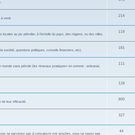
e.
214
 à venir.
119
locales au pic pétrolier, à l'échelle du pays, des régions, ou des villes.
181
 société, questions politiques, conseils financiers, etc).
111
n monde sans pétrole (les «travaux pratiques» en somme : artisanat,
128
800
de leur efficacité.
327
44
 vous ne parvenez pas à convaincre vos proches, vous ne savez pas