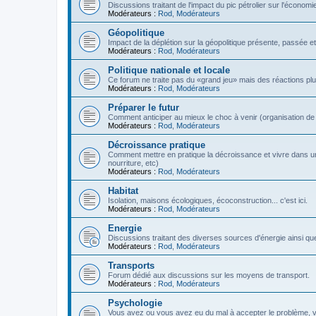
Discussions traitant de l'impact du pic pétrolier sur l'économi
Modérateurs :
Rod
,
Modérateurs
Géopolitique
Impact de la déplétion sur la géopolitique présente, passée et
Modérateurs :
Rod
,
Modérateurs
Politique nationale et locale
Ce forum ne traite pas du «grand jeu» mais des réactions plus 
Modérateurs :
Rod
,
Modérateurs
Préparer le futur
Comment anticiper au mieux le choc à venir (organisation de la
Modérateurs :
Rod
,
Modérateurs
Décroissance pratique
Comment mettre en pratique la décroissance et vivre dans u
nourriture, etc)
Modérateurs :
Rod
,
Modérateurs
Habitat
Isolation, maisons écologiques, écoconstruction... c'est ici.
Modérateurs :
Rod
,
Modérateurs
Energie
Discussions traitant des diverses sources d'énergie ainsi que 
Modérateurs :
Rod
,
Modérateurs
Transports
Forum dédié aux discussions sur les moyens de transport.
Modérateurs :
Rod
,
Modérateurs
Psychologie
Vous avez ou vous avez eu du mal à accepter le problème,