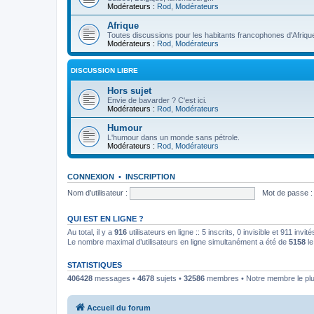
Modérateurs :
Rod
,
Modérateurs
Afrique
Toutes discussions pour les habitants francophones d'Afriqu
Modérateurs :
Rod
,
Modérateurs
DISCUSSION LIBRE
Hors sujet
Envie de bavarder ? C'est ici.
Modérateurs :
Rod
,
Modérateurs
Humour
L'humour dans un monde sans pétrole.
Modérateurs :
Rod
,
Modérateurs
CONNEXION
•
INSCRIPTION
Nom d’utilisateur :
Mot de passe :
QUI EST EN LIGNE ?
Au total, il y a
916
utilisateurs en ligne :: 5 inscrits, 0 invisible et 911 inv
Le nombre maximal d’utilisateurs en ligne simultanément a été de
5158
le
STATISTIQUES
406428
messages •
4678
sujets •
32586
membres • Notre membre le plu
Accueil du forum