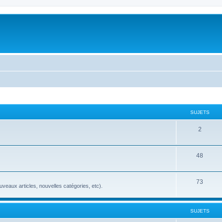
SUJETS
2
48
73
veaux articles, nouvelles catégories, etc).
SUJETS