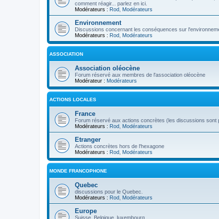
comment réagir... parlez en ici.
Modérateurs :
Rod
,
Modérateurs
Environnement
Discussions concernant les conséquences sur l'environneme
Modérateurs :
Rod
,
Modérateurs
ASSOCIATION
Association oléocène
Forum réservé aux membres de l'association oléocène
Modérateur :
Modérateurs
ACTIONS LOCALES
France
Forum réservé aux actions concrètes (les discussions sont p
Modérateurs :
Rod
,
Modérateurs
Etranger
Actions concrètes hors de l'hexagone
Modérateurs :
Rod
,
Modérateurs
MONDE FRANCOPHONE
Quebec
discussions pour le Quebec.
Modérateurs :
Rod
,
Modérateurs
Europe
Suisse, Belgique, luxembourg...