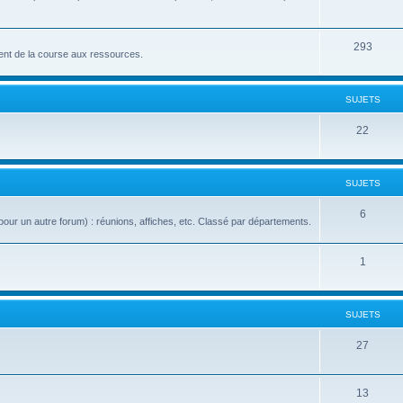
293
nt de la course aux ressources.
SUJETS
22
SUJETS
6
our un autre forum) : réunions, affiches, etc. Classé par départements.
1
SUJETS
27
13