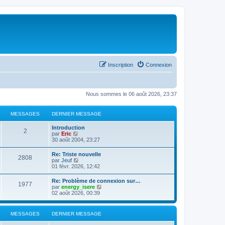
Inscription
Connexion
Nous sommes le 06 août 2026, 23:37
MESSAGES
DERNIER MESSAGE
Introduction
2
C
par
Eric
o
30 août 2004, 23:27
n
s
Re: Triste nouvelle
2808
u
C
par
Jeuf
l
o
01 févr. 2026, 12:42
t
n
e
s
Re: Problème de connexion sur…
r
1977
u
C
par
energy_isere
l
l
o
02 août 2026, 00:39
e
t
n
d
e
s
e
r
u
r
MESSAGES
DERNIER MESSAGE
l
l
n
e
t
i