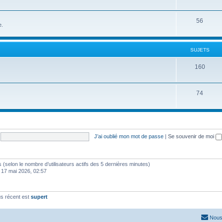
56
e.
SUJETS
160
74
J’ai oublié mon mot de passe
|
Se souvenir de moi
ités (selon le nombre d’utilisateurs actifs des 5 dernières minutes)
 17 mai 2026, 02:57
s récent est
supert
Nous