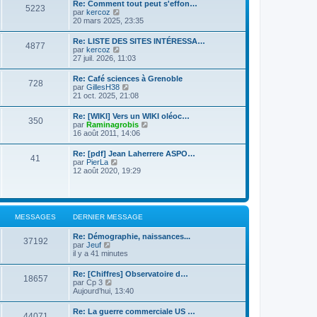
d
Re: Comment tout peut s'effon…
e
e
5223
e
C
par
kercoz
r
r
r
o
20 mars 2025, 23:35
l
m
n
n
e
e
i
s
d
s
Re: LISTE DES SITES INTÉRESSA…
e
4877
u
e
s
C
par
kercoz
r
l
r
a
o
27 juil. 2026, 11:03
m
t
n
g
n
e
e
i
e
s
s
Re: Café sciences à Grenoble
r
e
728
u
s
C
par
GillesH38
l
r
l
a
o
21 oct. 2025, 21:08
e
m
t
g
n
d
e
e
e
s
e
s
Re: [WIKI] Vers un WIKI oléoc…
r
350
u
r
s
C
par
Raminagrobis
l
l
n
a
o
16 août 2011, 14:06
e
t
i
g
n
d
e
e
e
s
e
Re: [pdf] Jean Laherrere ASPO…
r
r
41
u
r
C
par
PierLa
l
m
l
n
o
12 août 2020, 19:29
e
e
t
i
n
d
s
e
e
s
e
s
r
r
u
r
a
l
m
l
n
g
e
e
t
i
e
MESSAGES
DERNIER MESSAGE
d
s
e
e
e
s
r
r
r
a
Re: Démographie, naissances...
l
m
37192
n
C
g
par
Jeuf
e
e
i
o
e
il y a 41 minutes
d
s
e
n
e
s
r
s
r
a
Re: [Chiffres] Observatoire d…
m
18657
u
n
C
g
par
Cp 3
e
l
i
o
e
Aujourd’hui, 13:40
s
t
e
n
s
e
r
s
a
Re: La guerre commerciale US …
r
m
44071
u