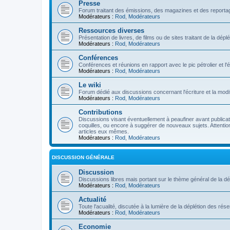
Presse
Forum traitant des émissions, des magazines et des reportage
Modérateurs :
Rod
,
Modérateurs
Ressources diverses
Présentation de livres, de films ou de sites traitant de la dép
Modérateurs :
Rod
,
Modérateurs
Conférences
Conférences et réunions en rapport avec le pic pétrolier et l
Modérateurs :
Rod
,
Modérateurs
Le wiki
Forum dédié aux discussions concernant l'écriture et la modifi
Modérateurs :
Rod
,
Modérateurs
Contributions
Discussions visant éventuellement à peaufiner avant publication
coquilles, ou encore à suggérer de nouveaux sujets. Attention
articles eux mêmes.
Modérateurs :
Rod
,
Modérateurs
DISCUSSION GÉNÉRALE
Discussion
Discussions libres mais portant sur le thème général de la dé
Modérateurs :
Rod
,
Modérateurs
Actualité
Toute l'acualité, discutée à la lumière de la déplétion des ré
Modérateurs :
Rod
,
Modérateurs
Economie