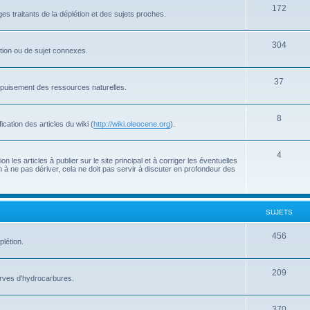
172
s traitants de la déplétion et des sujets proches.
304
létion ou de sujet connexes.
37
'épuisement des ressources naturelles.
8
cation des articles du wiki (
http://wiki.oleocene.org
).
4
 les articles à publier sur le site principal et à corriger les éventuelles
 à ne pas dériver, cela ne doit pas servir à discuter en profondeur des
SUJETS
456
plétion.
209
serves d'hydrocarbures.
370