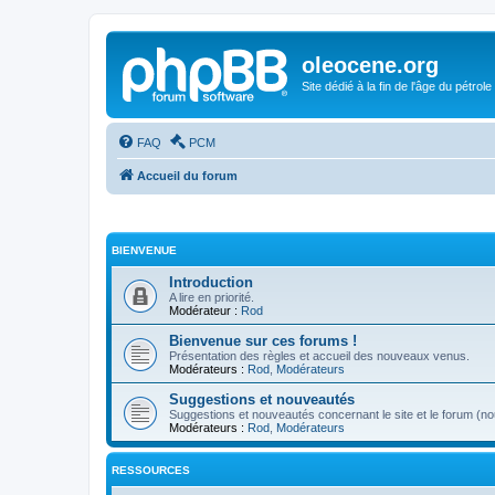
oleocene.org
Site dédié à la fin de l'âge du pétrole
FAQ
PCM
Accueil du forum
BIENVENUE
Introduction
A lire en priorité.
Modérateur :
Rod
Bienvenue sur ces forums !
Présentation des règles et accueil des nouveaux venus.
Modérateurs :
Rod
,
Modérateurs
Suggestions et nouveautés
Suggestions et nouveautés concernant le site et le forum (nou
Modérateurs :
Rod
,
Modérateurs
RESSOURCES