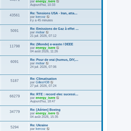
C
g
par
energy_isere
l
e
l
o
e
Aujourd’hui, 10:33
e
s
t
n
d
s
e
s
e
a
Re: Tensions USA - Iran, atta…
r
43561
u
r
g
C
par
kercoz
l
l
n
e
o
il y a 45 minutes
e
t
i
n
d
e
e
s
e
Re: Emissions de Gaz à effet …
r
r
5091
u
r
C
par
mobar
l
m
l
n
o
21 juil. 2026, 07:12
e
e
t
i
n
d
s
e
e
s
e
s
Re: (Monde) e-waste / DEEE
r
r
11798
u
r
a
C
par
energy_isere
l
m
l
n
g
o
04 août 2026, 11:26
e
e
t
i
e
n
d
s
e
e
s
e
s
Re: Pour de vrai (humus, DIY,…
r
r
6091
u
r
a
C
par
mobar
l
m
l
n
g
o
24 juil. 2026, 07:06
e
e
t
i
e
n
d
s
e
e
s
e
s
r
r
u
r
a
Re: Climatisation
l
m
5187
l
n
g
C
par
GillesH38
e
e
t
i
e
o
27 juil. 2026, 07:24
d
s
e
e
n
e
s
r
r
s
r
a
Re: RTE : record elec sucessi…
l
m
66279
u
n
g
C
par
energy_isere
e
e
l
i
e
o
Aujourd’hui, 18:47
d
s
t
e
n
e
s
e
r
s
r
a
Re: [Aérien] Boeing
r
m
34779
u
n
g
C
par
energy_isere
l
e
l
i
e
o
04 août 2026, 15:35
e
s
t
e
n
d
s
e
r
s
e
a
Re: Ukraine
r
m
5294
u
r
g
C
par
kercoz
l
e
l