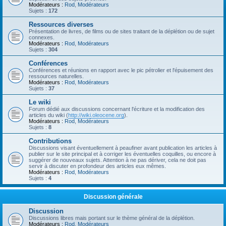
Modérateurs :
Rod
,
Modérateurs
Sujets :
172
Ressources diverses
Présentation de livres, de films ou de sites traitant de la déplétion ou de sujet
connexes.
Modérateurs :
Rod
,
Modérateurs
Sujets :
304
Conférences
Conférences et réunions en rapport avec le pic pétrolier et l'épuisement des
ressources naturelles.
Modérateurs :
Rod
,
Modérateurs
Sujets :
37
Le wiki
Forum dédié aux discussions concernant l'écriture et la modification des
articles du wiki (
http://wiki.oleocene.org
).
Modérateurs :
Rod
,
Modérateurs
Sujets :
8
Contributions
Discussions visant éventuellement à peaufiner avant publication les articles à
publier sur le site principal et à corriger les éventuelles coquilles, ou encore à
suggérer de nouveaux sujets. Attention à ne pas dériver, cela ne doit pas
servir à discuter en profondeur des articles eux mêmes.
Modérateurs :
Rod
,
Modérateurs
Sujets :
4
Discussion générale
Discussion
Discussions libres mais portant sur le thème général de la déplétion.
Modérateurs :
Rod
,
Modérateurs