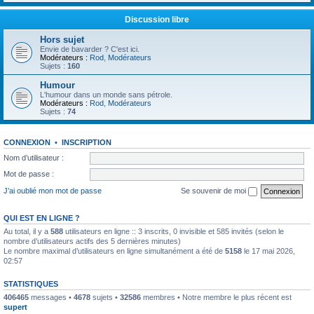
Discussion libre
Hors sujet
Envie de bavarder ? C'est ici.
Modérateurs :
Rod
,
Modérateurs
Sujets :
160
Humour
L'humour dans un monde sans pétrole.
Modérateurs :
Rod
,
Modérateurs
Sujets :
74
CONNEXION
•
INSCRIPTION
Nom d’utilisateur :
Mot de passe :
J’ai oublié mon mot de passe
Se souvenir de moi
QUI EST EN LIGNE ?
Au total, il y a
588
utilisateurs en ligne :: 3 inscrits, 0 invisible et 585 invités (selon le
nombre d’utilisateurs actifs des 5 dernières minutes)
Le nombre maximal d’utilisateurs en ligne simultanément a été de
5158
le 17 mai 2026,
02:57
STATISTIQUES
406465
messages •
4678
sujets •
32586
membres • Notre membre le plus récent est
supert