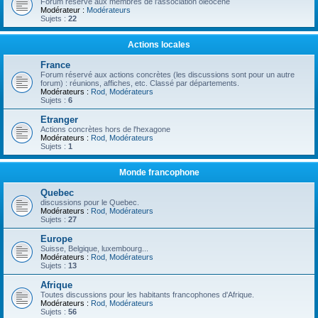
Forum réservé aux membres de l'association oléocène
Modérateur :
Modérateurs
Sujets :
22
Actions locales
France
Forum réservé aux actions concrètes (les discussions sont pour un autre
forum) : réunions, affiches, etc. Classé par départements.
Modérateurs :
Rod
,
Modérateurs
Sujets :
6
Etranger
Actions concrètes hors de l'hexagone
Modérateurs :
Rod
,
Modérateurs
Sujets :
1
Monde francophone
Quebec
discussions pour le Quebec.
Modérateurs :
Rod
,
Modérateurs
Sujets :
27
Europe
Suisse, Belgique, luxembourg...
Modérateurs :
Rod
,
Modérateurs
Sujets :
13
Afrique
Toutes discussions pour les habitants francophones d'Afrique.
Modérateurs :
Rod
,
Modérateurs
Sujets :
56