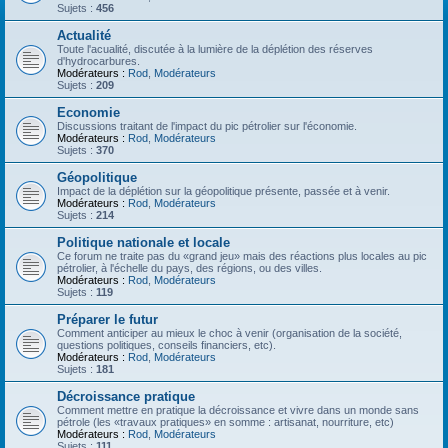
Sujets :
456
Actualité
Toute l'acualité, discutée à la lumière de la déplétion des réserves
d'hydrocarbures.
Modérateurs :
Rod
,
Modérateurs
Sujets :
209
Economie
Discussions traitant de l'impact du pic pétrolier sur l'économie.
Modérateurs :
Rod
,
Modérateurs
Sujets :
370
Géopolitique
Impact de la déplétion sur la géopolitique présente, passée et à venir.
Modérateurs :
Rod
,
Modérateurs
Sujets :
214
Politique nationale et locale
Ce forum ne traite pas du «grand jeu» mais des réactions plus locales au pic
pétrolier, à l'échelle du pays, des régions, ou des villes.
Modérateurs :
Rod
,
Modérateurs
Sujets :
119
Préparer le futur
Comment anticiper au mieux le choc à venir (organisation de la société,
questions politiques, conseils financiers, etc).
Modérateurs :
Rod
,
Modérateurs
Sujets :
181
Décroissance pratique
Comment mettre en pratique la décroissance et vivre dans un monde sans
pétrole (les «travaux pratiques» en somme : artisanat, nourriture, etc)
Modérateurs :
Rod
,
Modérateurs
Sujets :
111