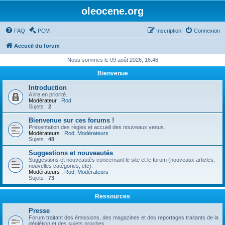
oleocene.org
FAQ
PCM
Inscription
Connexion
Accueil du forum
Nous sommes le 09 août 2026, 16:46
Bienvenue
Introduction
A lire en priorité.
Modérateur :
Rod
Sujets :
2
Bienvenue sur ces forums !
Présentation des règles et accueil des nouveaux venus.
Modérateurs :
Rod
,
Modérateurs
Sujets :
48
Suggestions et nouveautés
Suggestions et nouveautés concernant le site et le forum (nouveaux articles,
nouvelles catégories, etc).
Modérateurs :
Rod
,
Modérateurs
Sujets :
73
Ressources
Presse
Forum traitant des émissions, des magazines et des reportages traitants de la
déplétion et des sujets proches.