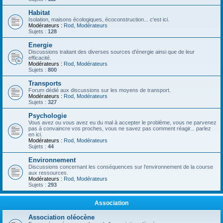
Habitat
Isolation, maisons écologiques, écoconstruction... c'est ici.
Modérateurs :
Rod
,
Modérateurs
Sujets :
128
Energie
Discussions traitant des diverses sources d'énergie ainsi que de leur
efficacité.
Modérateurs :
Rod
,
Modérateurs
Sujets :
800
Transports
Forum dédié aux discussions sur les moyens de transport.
Modérateurs :
Rod
,
Modérateurs
Sujets :
327
Psychologie
Vous avez ou vous avez eu du mal à accepter le problème, vous ne parvenez
pas à convaincre vos proches, vous ne savez pas comment réagir... parlez
en ici.
Modérateurs :
Rod
,
Modérateurs
Sujets :
44
Environnement
Discussions concernant les conséquences sur l'environnement de la course
aux ressources.
Modérateurs :
Rod
,
Modérateurs
Sujets :
293
Association
Association oléocène