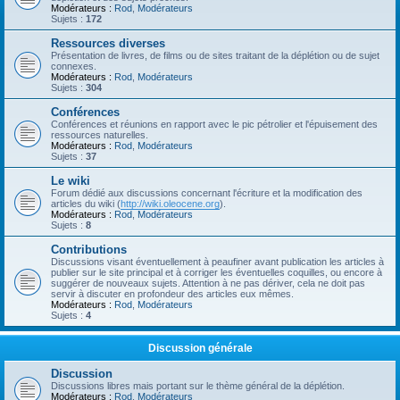
Modérateurs :
Rod
,
Modérateurs
Sujets :
172
Ressources diverses
Présentation de livres, de films ou de sites traitant de la déplétion ou de sujet
connexes.
Modérateurs :
Rod
,
Modérateurs
Sujets :
304
Conférences
Conférences et réunions en rapport avec le pic pétrolier et l'épuisement des
ressources naturelles.
Modérateurs :
Rod
,
Modérateurs
Sujets :
37
Le wiki
Forum dédié aux discussions concernant l'écriture et la modification des
articles du wiki (
http://wiki.oleocene.org
).
Modérateurs :
Rod
,
Modérateurs
Sujets :
8
Contributions
Discussions visant éventuellement à peaufiner avant publication les articles à
publier sur le site principal et à corriger les éventuelles coquilles, ou encore à
suggérer de nouveaux sujets. Attention à ne pas dériver, cela ne doit pas
servir à discuter en profondeur des articles eux mêmes.
Modérateurs :
Rod
,
Modérateurs
Sujets :
4
Discussion générale
Discussion
Discussions libres mais portant sur le thème général de la déplétion.
Modérateurs :
Rod
,
Modérateurs