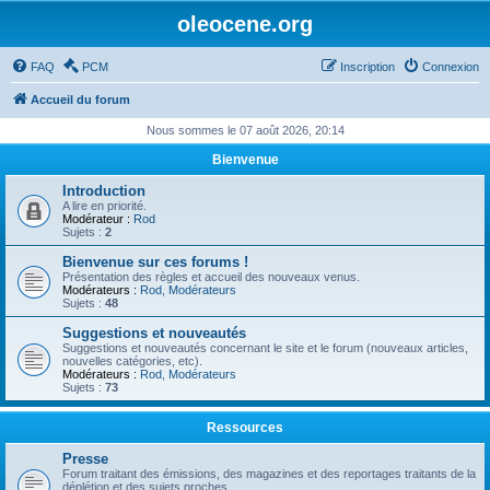
oleocene.org
FAQ
PCM
Inscription
Connexion
Accueil du forum
Nous sommes le 07 août 2026, 20:14
Bienvenue
Introduction
A lire en priorité.
Modérateur :
Rod
Sujets :
2
Bienvenue sur ces forums !
Présentation des règles et accueil des nouveaux venus.
Modérateurs :
Rod
,
Modérateurs
Sujets :
48
Suggestions et nouveautés
Suggestions et nouveautés concernant le site et le forum (nouveaux articles,
nouvelles catégories, etc).
Modérateurs :
Rod
,
Modérateurs
Sujets :
73
Ressources
Presse
Forum traitant des émissions, des magazines et des reportages traitants de la
déplétion et des sujets proches.