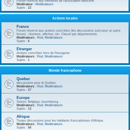
Forum réservé aux membres de l'association oléocène
Modérateur :
Modérateurs
Sujets :
22
Actions locales
France
Forum réservé aux actions concrètes (les discussions sont pour un autre
forum) : réunions, affiches, etc. Classé par départements.
Modérateurs :
Rod
,
Modérateurs
Sujets :
6
Etranger
Actions concrètes hors de l'hexagone
Modérateurs :
Rod
,
Modérateurs
Sujets :
1
Monde francophone
Quebec
discussions pour le Quebec.
Modérateurs :
Rod
,
Modérateurs
Sujets :
27
Europe
Suisse, Belgique, luxembourg...
Modérateurs :
Rod
,
Modérateurs
Sujets :
13
Afrique
Toutes discussions pour les habitants francophones d'Afrique.
Modérateurs :
Rod
,
Modérateurs
Sujets :
56