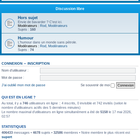
Discussion libre
Hors sujet
Envie de bavarder ? C'est ici.
Modérateurs :
Rod
,
Modérateurs
Sujets :
160
Humour
L'humour dans un monde sans pétrole.
Modérateurs :
Rod
,
Modérateurs
Sujets :
74
CONNEXION
•
INSCRIPTION
Nom d’utilisateur :
Mot de passe :
J’ai oublié mon mot de passe
Se souvenir de moi
QUI EST EN LIGNE ?
Au total, il y a
746
utilisateurs en ligne :: 4 inscrits, 0 invisible et 742 invités (selon le
nombre d’utilisateurs actifs des 5 dernières minutes)
Le nombre maximal d’utilisateurs en ligne simultanément a été de
5158
le 17 mai 2026,
02:57
STATISTIQUES
406433
messages •
4678
sujets •
32586
membres • Notre membre le plus récent est
supert