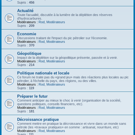
Sujets :
456
Actualité
Toute l'acualité, discutée à la lumière de la déplétion des réserves
d'hydrocarbures.
Modérateurs :
Rod
,
Modérateurs
Sujets :
209
Economie
Discussions traitant de l'impact du pic pétrolier sur l'économie.
Modérateurs :
Rod
,
Modérateurs
Sujets :
370
Géopolitique
Impact de la déplétion sur la géopolitique présente, passée et à venir.
Modérateurs :
Rod
,
Modérateurs
Sujets :
214
Politique nationale et locale
Ce forum ne traite pas du «grand jeu» mais des réactions plus locales au pic
pétrolier, à l'échelle du pays, des régions, ou des villes.
Modérateurs :
Rod
,
Modérateurs
Sujets :
119
Préparer le futur
Comment anticiper au mieux le choc à venir (organisation de la société,
questions politiques, conseils financiers, etc).
Modérateurs :
Rod
,
Modérateurs
Sujets :
181
Décroissance pratique
Comment mettre en pratique la décroissance et vivre dans un monde sans
pétrole (les «travaux pratiques» en somme : artisanat, nourriture, etc)
Modérateurs :
Rod
,
Modérateurs
Sujets :
111