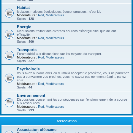
Habitat
Isolation, maisons écologiques, écoconstruction... c'est ici.
Modérateurs :
Rod
,
Modérateurs
Sujets :
128
Energie
Discussions traitant des diverses sources d'énergie ainsi que de leur
efficacité.
Modérateurs :
Rod
,
Modérateurs
Sujets :
800
Transports
Forum dédié aux discussions sur les moyens de transport.
Modérateurs :
Rod
,
Modérateurs
Sujets :
327
Psychologie
Vous avez ou vous avez eu du mal à accepter le problème, vous ne parvenez
pas à convaincre vos proches, vous ne savez pas comment réagir... parlez
en ici.
Modérateurs :
Rod
,
Modérateurs
Sujets :
44
Environnement
Discussions concernant les conséquences sur l'environnement de la course
aux ressources.
Modérateurs :
Rod
,
Modérateurs
Sujets :
293
Association
Association oléocène