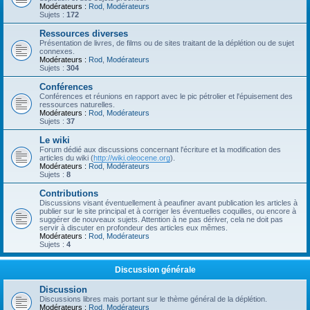
Modérateurs :
Rod
,
Modérateurs
Sujets :
172
Ressources diverses
Présentation de livres, de films ou de sites traitant de la déplétion ou de sujet
connexes.
Modérateurs :
Rod
,
Modérateurs
Sujets :
304
Conférences
Conférences et réunions en rapport avec le pic pétrolier et l'épuisement des
ressources naturelles.
Modérateurs :
Rod
,
Modérateurs
Sujets :
37
Le wiki
Forum dédié aux discussions concernant l'écriture et la modification des
articles du wiki (
http://wiki.oleocene.org
).
Modérateurs :
Rod
,
Modérateurs
Sujets :
8
Contributions
Discussions visant éventuellement à peaufiner avant publication les articles à
publier sur le site principal et à corriger les éventuelles coquilles, ou encore à
suggérer de nouveaux sujets. Attention à ne pas dériver, cela ne doit pas
servir à discuter en profondeur des articles eux mêmes.
Modérateurs :
Rod
,
Modérateurs
Sujets :
4
Discussion générale
Discussion
Discussions libres mais portant sur le thème général de la déplétion.
Modérateurs :
Rod
,
Modérateurs