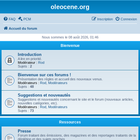
oleocene.org
FAQ
PCM
Inscription
Connexion
Accueil du forum
Nous sommes le 08 août 2026, 01:46
Bienvenue
Introduction
A lire en priorité.
Modérateur :
Rod
Sujets :
2
Bienvenue sur ces forums !
Présentation des règles et accueil des nouveaux venus.
Modérateurs :
Rod
,
Modérateurs
Sujets :
48
Suggestions et nouveautés
Suggestions et nouveautés concernant le site et le forum (nouveaux articles,
nouvelles catégories, etc).
Modérateurs :
Rod
,
Modérateurs
Sujets :
73
Ressources
Presse
Forum traitant des émissions, des magazines et des reportages traitants de la
déplétion et des sujets proches.