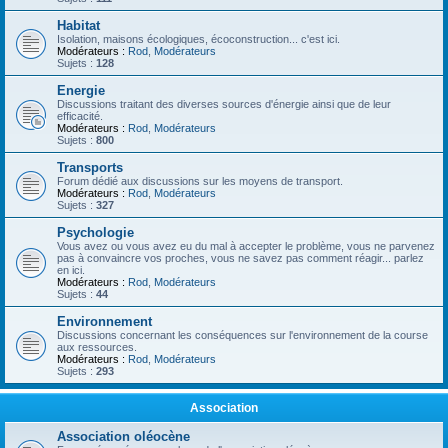
Habitat
Isolation, maisons écologiques, écoconstruction... c'est ici.
Modérateurs :
Rod
,
Modérateurs
Sujets :
128
Energie
Discussions traitant des diverses sources d'énergie ainsi que de leur
efficacité.
Modérateurs :
Rod
,
Modérateurs
Sujets :
800
Transports
Forum dédié aux discussions sur les moyens de transport.
Modérateurs :
Rod
,
Modérateurs
Sujets :
327
Psychologie
Vous avez ou vous avez eu du mal à accepter le problème, vous ne parvenez
pas à convaincre vos proches, vous ne savez pas comment réagir... parlez
en ici.
Modérateurs :
Rod
,
Modérateurs
Sujets :
44
Environnement
Discussions concernant les conséquences sur l'environnement de la course
aux ressources.
Modérateurs :
Rod
,
Modérateurs
Sujets :
293
Association
Association oléocène