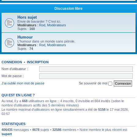
Discussion libre
Hors sujet
Envie de bavarder ? C'est ici.
Modérateurs :
Rod
,
Modérateurs
Sujets :
160
Humour
L'humour dans un monde sans pétrole.
Modérateurs :
Rod
,
Modérateurs
Sujets :
74
CONNEXION
•
INSCRIPTION
Nom d’utilisateur :
Mot de passe :
J’ai oublié mon mot de passe
Se souvenir de moi
QUI EST EN LIGNE ?
Au total, il y a
668
utilisateurs en ligne :: 4 inscrits, 0 invisible et 664 invités (selon le
nombre d’utilisateurs actifs des 5 dernières minutes)
Le nombre maximal d’utilisateurs en ligne simultanément a été de
5158
le 17 mai 2026,
02:57
STATISTIQUES
406435
messages •
4678
sujets •
32586
membres • Notre membre le plus récent est
supert