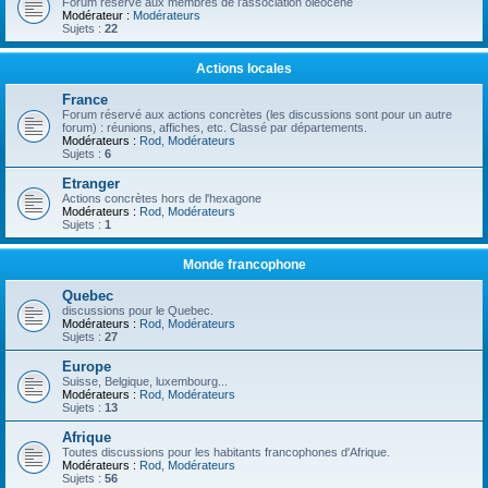
Forum réservé aux membres de l'association oléocène
Modérateur :
Modérateurs
Sujets :
22
Actions locales
France
Forum réservé aux actions concrètes (les discussions sont pour un autre
forum) : réunions, affiches, etc. Classé par départements.
Modérateurs :
Rod
,
Modérateurs
Sujets :
6
Etranger
Actions concrètes hors de l'hexagone
Modérateurs :
Rod
,
Modérateurs
Sujets :
1
Monde francophone
Quebec
discussions pour le Quebec.
Modérateurs :
Rod
,
Modérateurs
Sujets :
27
Europe
Suisse, Belgique, luxembourg...
Modérateurs :
Rod
,
Modérateurs
Sujets :
13
Afrique
Toutes discussions pour les habitants francophones d'Afrique.
Modérateurs :
Rod
,
Modérateurs
Sujets :
56