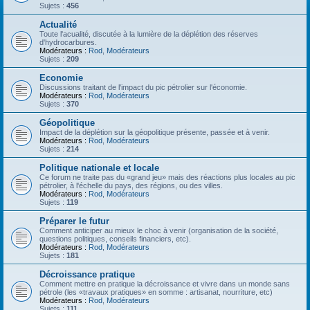
Sujets :
456
Actualité
Toute l'acualité, discutée à la lumière de la déplétion des réserves
d'hydrocarbures.
Modérateurs :
Rod
,
Modérateurs
Sujets :
209
Economie
Discussions traitant de l'impact du pic pétrolier sur l'économie.
Modérateurs :
Rod
,
Modérateurs
Sujets :
370
Géopolitique
Impact de la déplétion sur la géopolitique présente, passée et à venir.
Modérateurs :
Rod
,
Modérateurs
Sujets :
214
Politique nationale et locale
Ce forum ne traite pas du «grand jeu» mais des réactions plus locales au pic
pétrolier, à l'échelle du pays, des régions, ou des villes.
Modérateurs :
Rod
,
Modérateurs
Sujets :
119
Préparer le futur
Comment anticiper au mieux le choc à venir (organisation de la société,
questions politiques, conseils financiers, etc).
Modérateurs :
Rod
,
Modérateurs
Sujets :
181
Décroissance pratique
Comment mettre en pratique la décroissance et vivre dans un monde sans
pétrole (les «travaux pratiques» en somme : artisanat, nourriture, etc)
Modérateurs :
Rod
,
Modérateurs
Sujets :
111