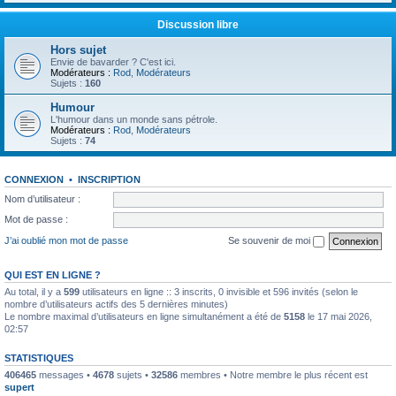
Discussion libre
Hors sujet
Envie de bavarder ? C'est ici.
Modérateurs :
Rod
,
Modérateurs
Sujets :
160
Humour
L'humour dans un monde sans pétrole.
Modérateurs :
Rod
,
Modérateurs
Sujets :
74
CONNEXION
•
INSCRIPTION
Nom d’utilisateur :
Mot de passe :
J’ai oublié mon mot de passe
Se souvenir de moi
QUI EST EN LIGNE ?
Au total, il y a
599
utilisateurs en ligne :: 3 inscrits, 0 invisible et 596 invités (selon le
nombre d’utilisateurs actifs des 5 dernières minutes)
Le nombre maximal d’utilisateurs en ligne simultanément a été de
5158
le 17 mai 2026,
02:57
STATISTIQUES
406465
messages •
4678
sujets •
32586
membres • Notre membre le plus récent est
supert