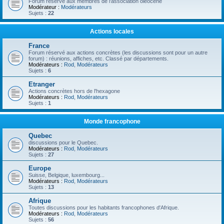
Forum réservé aux membres de l'association oléocène
Modérateur :
Modérateurs
Sujets :
22
Actions locales
France
Forum réservé aux actions concrètes (les discussions sont pour un autre
forum) : réunions, affiches, etc. Classé par départements.
Modérateurs :
Rod
,
Modérateurs
Sujets :
6
Etranger
Actions concrètes hors de l'hexagone
Modérateurs :
Rod
,
Modérateurs
Sujets :
1
Monde francophone
Quebec
discussions pour le Quebec.
Modérateurs :
Rod
,
Modérateurs
Sujets :
27
Europe
Suisse, Belgique, luxembourg...
Modérateurs :
Rod
,
Modérateurs
Sujets :
13
Afrique
Toutes discussions pour les habitants francophones d'Afrique.
Modérateurs :
Rod
,
Modérateurs
Sujets :
56