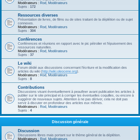
Modérateurs :
Rod
,
Modérateurs
Sujets :
172
Ressources diverses
Présentation de livres, de films ou de sites traitant de la déplétion ou de sujet
connexes.
Modérateurs :
Rod
,
Modérateurs
Sujets :
304
Conférences
Conférences et réunions en rapport avec le pic pétrolier et l'épuisement des
ressources naturelles.
Modérateurs :
Rod
,
Modérateurs
Sujets :
37
Le wiki
Forum dédié aux discussions concernant l'écriture et la modification des
articles du wiki (
http://wiki.oleocene.org
).
Modérateurs :
Rod
,
Modérateurs
Sujets :
8
Contributions
Discussions visant éventuellement à peaufiner avant publication les articles à
publier sur le site principal et à corriger les éventuelles coquilles, ou encore à
suggérer de nouveaux sujets. Attention à ne pas dériver, cela ne doit pas
servir à discuter en profondeur des articles eux mêmes.
Modérateurs :
Rod
,
Modérateurs
Sujets :
4
Discussion générale
Discussion
Discussions libres mais portant sur le thème général de la déplétion.
Modérateurs :
Rod
,
Modérateurs