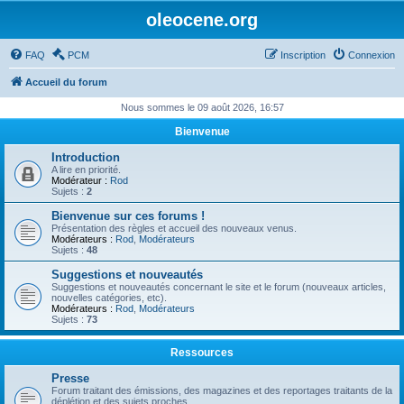
oleocene.org
FAQ
PCM
Inscription
Connexion
Accueil du forum
Nous sommes le 09 août 2026, 16:57
Bienvenue
Introduction
A lire en priorité.
Modérateur :
Rod
Sujets :
2
Bienvenue sur ces forums !
Présentation des règles et accueil des nouveaux venus.
Modérateurs :
Rod
,
Modérateurs
Sujets :
48
Suggestions et nouveautés
Suggestions et nouveautés concernant le site et le forum (nouveaux articles,
nouvelles catégories, etc).
Modérateurs :
Rod
,
Modérateurs
Sujets :
73
Ressources
Presse
Forum traitant des émissions, des magazines et des reportages traitants de la
déplétion et des sujets proches.