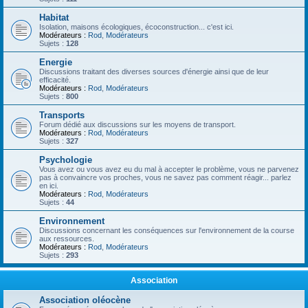
Habitat
Isolation, maisons écologiques, écoconstruction... c'est ici.
Modérateurs :
Rod
,
Modérateurs
Sujets :
128
Energie
Discussions traitant des diverses sources d'énergie ainsi que de leur
efficacité.
Modérateurs :
Rod
,
Modérateurs
Sujets :
800
Transports
Forum dédié aux discussions sur les moyens de transport.
Modérateurs :
Rod
,
Modérateurs
Sujets :
327
Psychologie
Vous avez ou vous avez eu du mal à accepter le problème, vous ne parvenez
pas à convaincre vos proches, vous ne savez pas comment réagir... parlez
en ici.
Modérateurs :
Rod
,
Modérateurs
Sujets :
44
Environnement
Discussions concernant les conséquences sur l'environnement de la course
aux ressources.
Modérateurs :
Rod
,
Modérateurs
Sujets :
293
Association
Association oléocène