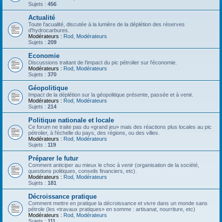
Sujets :
456
Actualité
Toute l'acualité, discutée à la lumière de la déplétion des réserves
d'hydrocarbures.
Modérateurs :
Rod
,
Modérateurs
Sujets :
209
Economie
Discussions traitant de l'impact du pic pétrolier sur l'économie.
Modérateurs :
Rod
,
Modérateurs
Sujets :
370
Géopolitique
Impact de la déplétion sur la géopolitique présente, passée et à venir.
Modérateurs :
Rod
,
Modérateurs
Sujets :
214
Politique nationale et locale
Ce forum ne traite pas du «grand jeu» mais des réactions plus locales au pic
pétrolier, à l'échelle du pays, des régions, ou des villes.
Modérateurs :
Rod
,
Modérateurs
Sujets :
119
Préparer le futur
Comment anticiper au mieux le choc à venir (organisation de la société,
questions politiques, conseils financiers, etc).
Modérateurs :
Rod
,
Modérateurs
Sujets :
181
Décroissance pratique
Comment mettre en pratique la décroissance et vivre dans un monde sans
pétrole (les «travaux pratiques» en somme : artisanat, nourriture, etc)
Modérateurs :
Rod
,
Modérateurs
Sujets :
111