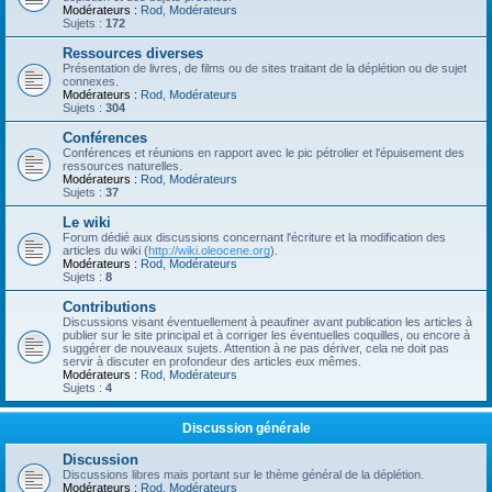
Modérateurs :
Rod
,
Modérateurs
Sujets :
172
Ressources diverses
Présentation de livres, de films ou de sites traitant de la déplétion ou de sujet
connexes.
Modérateurs :
Rod
,
Modérateurs
Sujets :
304
Conférences
Conférences et réunions en rapport avec le pic pétrolier et l'épuisement des
ressources naturelles.
Modérateurs :
Rod
,
Modérateurs
Sujets :
37
Le wiki
Forum dédié aux discussions concernant l'écriture et la modification des
articles du wiki (
http://wiki.oleocene.org
).
Modérateurs :
Rod
,
Modérateurs
Sujets :
8
Contributions
Discussions visant éventuellement à peaufiner avant publication les articles à
publier sur le site principal et à corriger les éventuelles coquilles, ou encore à
suggérer de nouveaux sujets. Attention à ne pas dériver, cela ne doit pas
servir à discuter en profondeur des articles eux mêmes.
Modérateurs :
Rod
,
Modérateurs
Sujets :
4
Discussion générale
Discussion
Discussions libres mais portant sur le thème général de la déplétion.
Modérateurs :
Rod
,
Modérateurs