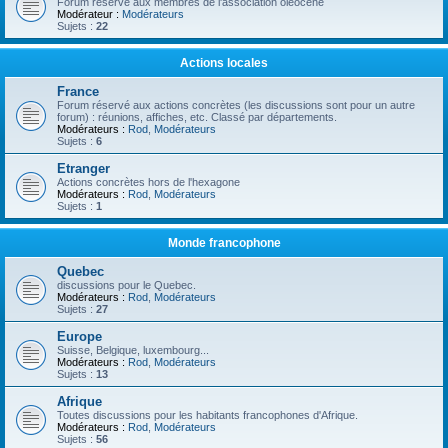
Forum réservé aux membres de l'association oléocène
Modérateur :
Modérateurs
Sujets :
22
Actions locales
France
Forum réservé aux actions concrètes (les discussions sont pour un autre
forum) : réunions, affiches, etc. Classé par départements.
Modérateurs :
Rod
,
Modérateurs
Sujets :
6
Etranger
Actions concrètes hors de l'hexagone
Modérateurs :
Rod
,
Modérateurs
Sujets :
1
Monde francophone
Quebec
discussions pour le Quebec.
Modérateurs :
Rod
,
Modérateurs
Sujets :
27
Europe
Suisse, Belgique, luxembourg...
Modérateurs :
Rod
,
Modérateurs
Sujets :
13
Afrique
Toutes discussions pour les habitants francophones d'Afrique.
Modérateurs :
Rod
,
Modérateurs
Sujets :
56