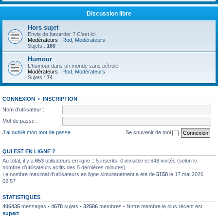
Discussion libre
Hors sujet
Envie de bavarder ? C'est ici.
Modérateurs :
Rod
,
Modérateurs
Sujets :
160
Humour
L'humour dans un monde sans pétrole.
Modérateurs :
Rod
,
Modérateurs
Sujets :
74
CONNEXION
•
INSCRIPTION
Nom d’utilisateur :
Mot de passe :
J’ai oublié mon mot de passe
Se souvenir de moi
QUI EST EN LIGNE ?
Au total, il y a
653
utilisateurs en ligne :: 5 inscrits, 0 invisible et 648 invités (selon le
nombre d’utilisateurs actifs des 5 dernières minutes)
Le nombre maximal d’utilisateurs en ligne simultanément a été de
5158
le 17 mai 2026,
02:57
STATISTIQUES
406435
messages •
4678
sujets •
32586
membres • Notre membre le plus récent est
supert