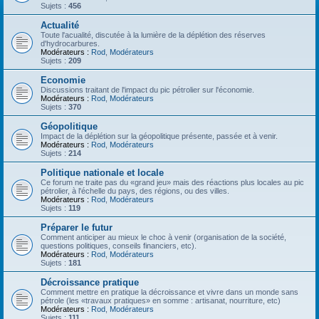
Sujets :
456
Actualité
Toute l'acualité, discutée à la lumière de la déplétion des réserves
d'hydrocarbures.
Modérateurs :
Rod
,
Modérateurs
Sujets :
209
Economie
Discussions traitant de l'impact du pic pétrolier sur l'économie.
Modérateurs :
Rod
,
Modérateurs
Sujets :
370
Géopolitique
Impact de la déplétion sur la géopolitique présente, passée et à venir.
Modérateurs :
Rod
,
Modérateurs
Sujets :
214
Politique nationale et locale
Ce forum ne traite pas du «grand jeu» mais des réactions plus locales au pic
pétrolier, à l'échelle du pays, des régions, ou des villes.
Modérateurs :
Rod
,
Modérateurs
Sujets :
119
Préparer le futur
Comment anticiper au mieux le choc à venir (organisation de la société,
questions politiques, conseils financiers, etc).
Modérateurs :
Rod
,
Modérateurs
Sujets :
181
Décroissance pratique
Comment mettre en pratique la décroissance et vivre dans un monde sans
pétrole (les «travaux pratiques» en somme : artisanat, nourriture, etc)
Modérateurs :
Rod
,
Modérateurs
Sujets :
111