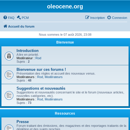
oleocene.org
FAQ
PCM
Inscription
Connexion
Accueil du forum
Nous sommes le 07 août 2026, 23:08
Bienvenue
Introduction
A lire en priorité.
Modérateur :
Rod
Sujets :
2
Bienvenue sur ces forums !
Présentation des règles et accueil des nouveaux venus.
Modérateurs :
Rod
,
Modérateurs
Sujets :
48
Suggestions et nouveautés
Suggestions et nouveautés concernant le site et le forum (nouveaux articles,
nouvelles catégories, etc).
Modérateurs :
Rod
,
Modérateurs
Sujets :
73
Ressources
Presse
Forum traitant des émissions, des magazines et des reportages traitants de la
déplétion et des sujets proches.