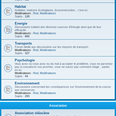
Habitat
Isolation, maisons écologiques, écoconstruction... c'est ici.
Modérateurs :
Rod
,
Modérateurs
Sujets :
128
Energie
Discussions traitant des diverses sources d'énergie ainsi que de leur
efficacité.
Modérateurs :
Rod
,
Modérateurs
Sujets :
800
Transports
Forum dédié aux discussions sur les moyens de transport.
Modérateurs :
Rod
,
Modérateurs
Sujets :
327
Psychologie
Vous avez ou vous avez eu du mal à accepter le problème, vous ne parvenez
pas à convaincre vos proches, vous ne savez pas comment réagir... parlez
en ici.
Modérateurs :
Rod
,
Modérateurs
Sujets :
44
Environnement
Discussions concernant les conséquences sur l'environnement de la course
aux ressources.
Modérateurs :
Rod
,
Modérateurs
Sujets :
293
Association
Association oléocène