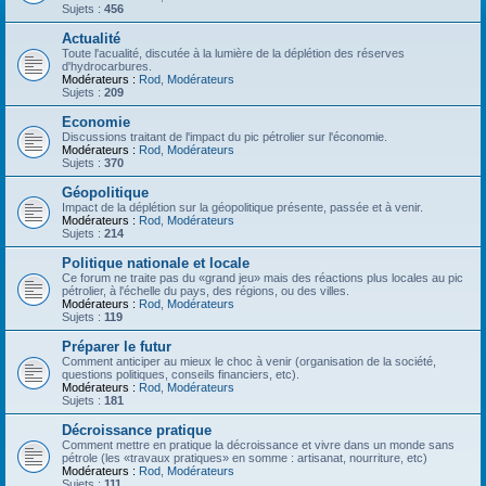
Sujets :
456
Actualité
Toute l'acualité, discutée à la lumière de la déplétion des réserves
d'hydrocarbures.
Modérateurs :
Rod
,
Modérateurs
Sujets :
209
Economie
Discussions traitant de l'impact du pic pétrolier sur l'économie.
Modérateurs :
Rod
,
Modérateurs
Sujets :
370
Géopolitique
Impact de la déplétion sur la géopolitique présente, passée et à venir.
Modérateurs :
Rod
,
Modérateurs
Sujets :
214
Politique nationale et locale
Ce forum ne traite pas du «grand jeu» mais des réactions plus locales au pic
pétrolier, à l'échelle du pays, des régions, ou des villes.
Modérateurs :
Rod
,
Modérateurs
Sujets :
119
Préparer le futur
Comment anticiper au mieux le choc à venir (organisation de la société,
questions politiques, conseils financiers, etc).
Modérateurs :
Rod
,
Modérateurs
Sujets :
181
Décroissance pratique
Comment mettre en pratique la décroissance et vivre dans un monde sans
pétrole (les «travaux pratiques» en somme : artisanat, nourriture, etc)
Modérateurs :
Rod
,
Modérateurs
Sujets :
111