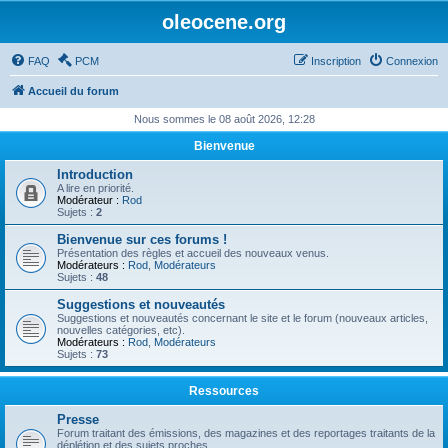
oleocene.org
FAQ
PCM
Inscription
Connexion
Accueil du forum
Nous sommes le 08 août 2026, 12:28
Bienvenue
Introduction
A lire en priorité.
Modérateur :
Rod
Sujets :
2
Bienvenue sur ces forums !
Présentation des règles et accueil des nouveaux venus.
Modérateurs :
Rod
,
Modérateurs
Sujets :
48
Suggestions et nouveautés
Suggestions et nouveautés concernant le site et le forum (nouveaux articles,
nouvelles catégories, etc).
Modérateurs :
Rod
,
Modérateurs
Sujets :
73
Ressources
Presse
Forum traitant des émissions, des magazines et des reportages traitants de la
déplétion et des sujets proches.