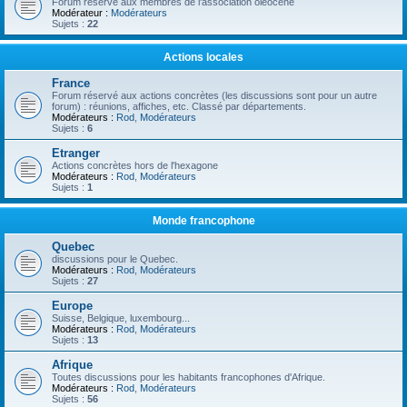
Forum réservé aux membres de l'association oléocène
Modérateur :
Modérateurs
Sujets :
22
Actions locales
France
Forum réservé aux actions concrètes (les discussions sont pour un autre
forum) : réunions, affiches, etc. Classé par départements.
Modérateurs :
Rod
,
Modérateurs
Sujets :
6
Etranger
Actions concrètes hors de l'hexagone
Modérateurs :
Rod
,
Modérateurs
Sujets :
1
Monde francophone
Quebec
discussions pour le Quebec.
Modérateurs :
Rod
,
Modérateurs
Sujets :
27
Europe
Suisse, Belgique, luxembourg...
Modérateurs :
Rod
,
Modérateurs
Sujets :
13
Afrique
Toutes discussions pour les habitants francophones d'Afrique.
Modérateurs :
Rod
,
Modérateurs
Sujets :
56