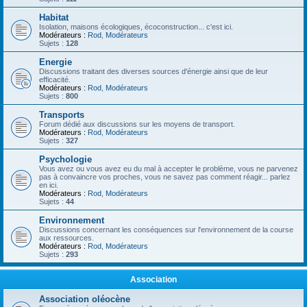
Habitat
Isolation, maisons écologiques, écoconstruction... c'est ici.
Modérateurs :
Rod
,
Modérateurs
Sujets :
128
Energie
Discussions traitant des diverses sources d'énergie ainsi que de leur
efficacité.
Modérateurs :
Rod
,
Modérateurs
Sujets :
800
Transports
Forum dédié aux discussions sur les moyens de transport.
Modérateurs :
Rod
,
Modérateurs
Sujets :
327
Psychologie
Vous avez ou vous avez eu du mal à accepter le problème, vous ne parvenez
pas à convaincre vos proches, vous ne savez pas comment réagir... parlez
en ici.
Modérateurs :
Rod
,
Modérateurs
Sujets :
44
Environnement
Discussions concernant les conséquences sur l'environnement de la course
aux ressources.
Modérateurs :
Rod
,
Modérateurs
Sujets :
293
Association
Association oléocène