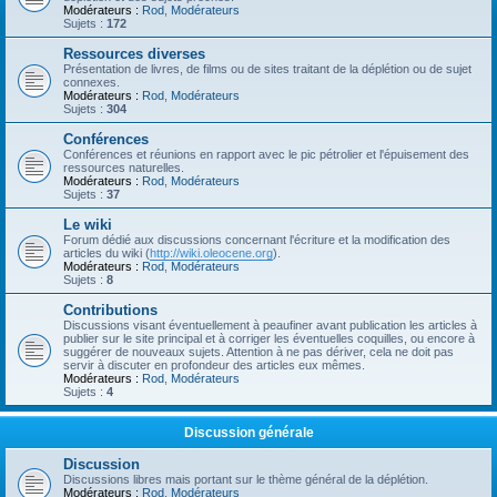
Modérateurs :
Rod
,
Modérateurs
Sujets :
172
Ressources diverses
Présentation de livres, de films ou de sites traitant de la déplétion ou de sujet
connexes.
Modérateurs :
Rod
,
Modérateurs
Sujets :
304
Conférences
Conférences et réunions en rapport avec le pic pétrolier et l'épuisement des
ressources naturelles.
Modérateurs :
Rod
,
Modérateurs
Sujets :
37
Le wiki
Forum dédié aux discussions concernant l'écriture et la modification des
articles du wiki (
http://wiki.oleocene.org
).
Modérateurs :
Rod
,
Modérateurs
Sujets :
8
Contributions
Discussions visant éventuellement à peaufiner avant publication les articles à
publier sur le site principal et à corriger les éventuelles coquilles, ou encore à
suggérer de nouveaux sujets. Attention à ne pas dériver, cela ne doit pas
servir à discuter en profondeur des articles eux mêmes.
Modérateurs :
Rod
,
Modérateurs
Sujets :
4
Discussion générale
Discussion
Discussions libres mais portant sur le thème général de la déplétion.
Modérateurs :
Rod
,
Modérateurs