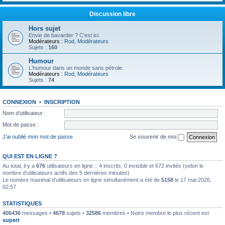
Discussion libre
Hors sujet
Envie de bavarder ? C'est ici.
Modérateurs :
Rod
,
Modérateurs
Sujets :
160
Humour
L'humour dans un monde sans pétrole.
Modérateurs :
Rod
,
Modérateurs
Sujets :
74
CONNEXION
•
INSCRIPTION
Nom d’utilisateur :
Mot de passe :
J’ai oublié mon mot de passe
Se souvenir de moi
QUI EST EN LIGNE ?
Au total, il y a
676
utilisateurs en ligne :: 4 inscrits, 0 invisible et 672 invités (selon le
nombre d’utilisateurs actifs des 5 dernières minutes)
Le nombre maximal d’utilisateurs en ligne simultanément a été de
5158
le 17 mai 2026,
02:57
STATISTIQUES
406436
messages •
4678
sujets •
32586
membres • Notre membre le plus récent est
supert