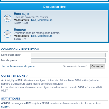
Discussion libre
Hors sujet
Envie de bavarder ? C'est ici.
Modérateurs :
Rod
,
Modérateurs
Sujets :
160
Humour
L'humour dans un monde sans pétrole.
Modérateurs :
Rod
,
Modérateurs
Sujets :
74
CONNEXION
•
INSCRIPTION
Nom d’utilisateur :
Mot de passe :
J’ai oublié mon mot de passe
Se souvenir de moi
QUI EST EN LIGNE ?
Au total, il y a
553
utilisateurs en ligne :: 4 inscrits, 0 invisible et 549 invités (selon le
nombre d’utilisateurs actifs des 5 dernières minutes)
Le nombre maximal d’utilisateurs en ligne simultanément a été de
5158
le 17 mai 2026,
02:57
STATISTIQUES
406436
messages •
4678
sujets •
32586
membres • Notre membre le plus récent est
supert