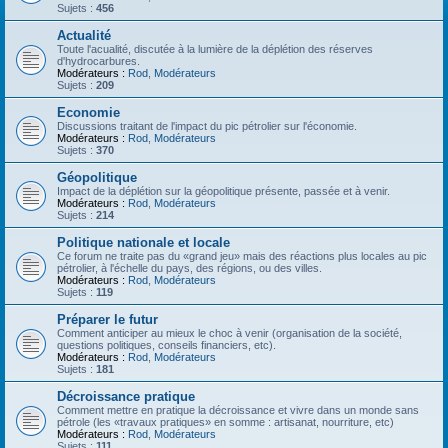
Sujets :
456
Actualité
Toute l'acualité, discutée à la lumière de la déplétion des réserves
d'hydrocarbures.
Modérateurs :
Rod
,
Modérateurs
Sujets :
209
Economie
Discussions traitant de l'impact du pic pétrolier sur l'économie.
Modérateurs :
Rod
,
Modérateurs
Sujets :
370
Géopolitique
Impact de la déplétion sur la géopolitique présente, passée et à venir.
Modérateurs :
Rod
,
Modérateurs
Sujets :
214
Politique nationale et locale
Ce forum ne traite pas du «grand jeu» mais des réactions plus locales au pic
pétrolier, à l'échelle du pays, des régions, ou des villes.
Modérateurs :
Rod
,
Modérateurs
Sujets :
119
Préparer le futur
Comment anticiper au mieux le choc à venir (organisation de la société,
questions politiques, conseils financiers, etc).
Modérateurs :
Rod
,
Modérateurs
Sujets :
181
Décroissance pratique
Comment mettre en pratique la décroissance et vivre dans un monde sans
pétrole (les «travaux pratiques» en somme : artisanat, nourriture, etc)
Modérateurs :
Rod
,
Modérateurs
Sujets :
111