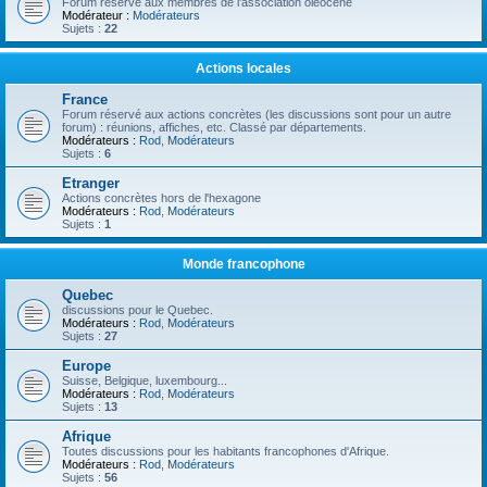
Forum réservé aux membres de l'association oléocène
Modérateur :
Modérateurs
Sujets :
22
Actions locales
France
Forum réservé aux actions concrètes (les discussions sont pour un autre
forum) : réunions, affiches, etc. Classé par départements.
Modérateurs :
Rod
,
Modérateurs
Sujets :
6
Etranger
Actions concrètes hors de l'hexagone
Modérateurs :
Rod
,
Modérateurs
Sujets :
1
Monde francophone
Quebec
discussions pour le Quebec.
Modérateurs :
Rod
,
Modérateurs
Sujets :
27
Europe
Suisse, Belgique, luxembourg...
Modérateurs :
Rod
,
Modérateurs
Sujets :
13
Afrique
Toutes discussions pour les habitants francophones d'Afrique.
Modérateurs :
Rod
,
Modérateurs
Sujets :
56