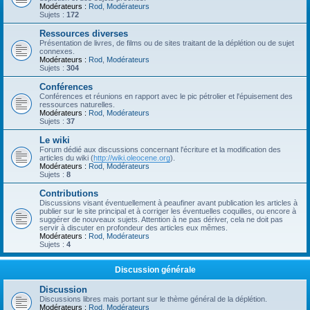
Modérateurs :
Rod
,
Modérateurs
Sujets :
172
Ressources diverses
Présentation de livres, de films ou de sites traitant de la déplétion ou de sujet
connexes.
Modérateurs :
Rod
,
Modérateurs
Sujets :
304
Conférences
Conférences et réunions en rapport avec le pic pétrolier et l'épuisement des
ressources naturelles.
Modérateurs :
Rod
,
Modérateurs
Sujets :
37
Le wiki
Forum dédié aux discussions concernant l'écriture et la modification des
articles du wiki (
http://wiki.oleocene.org
).
Modérateurs :
Rod
,
Modérateurs
Sujets :
8
Contributions
Discussions visant éventuellement à peaufiner avant publication les articles à
publier sur le site principal et à corriger les éventuelles coquilles, ou encore à
suggérer de nouveaux sujets. Attention à ne pas dériver, cela ne doit pas
servir à discuter en profondeur des articles eux mêmes.
Modérateurs :
Rod
,
Modérateurs
Sujets :
4
Discussion générale
Discussion
Discussions libres mais portant sur le thème général de la déplétion.
Modérateurs :
Rod
,
Modérateurs