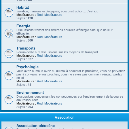
Habitat
Isolation, maisons écologiques, écoconstruction... c'est ici.
Modérateurs :
Rod
,
Modérateurs
Sujets :
128
Energie
Discussions traitant des diverses sources d'énergie ainsi que de leur
efficacité.
Modérateurs :
Rod
,
Modérateurs
Sujets :
800
Transports
Forum dédié aux discussions sur les moyens de transport.
Modérateurs :
Rod
,
Modérateurs
Sujets :
327
Psychologie
Vous avez ou vous avez eu du mal à accepter le problème, vous ne parvenez
pas à convaincre vos proches, vous ne savez pas comment réagir... parlez
en ici.
Modérateurs :
Rod
,
Modérateurs
Sujets :
44
Environnement
Discussions concernant les conséquences sur l'environnement de la course
aux ressources.
Modérateurs :
Rod
,
Modérateurs
Sujets :
293
Association
Association oléocène