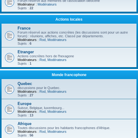
Forum réservé aux membres de l'association oléocène
Modérateur :
Modérateurs
Sujets :
22
Actions locales
France
Forum réservé aux actions concrètes (les discussions sont pour un autre
forum) : réunions, affiches, etc. Classé par départements.
Modérateurs :
Rod
,
Modérateurs
Sujets :
6
Etranger
Actions concrètes hors de l'hexagone
Modérateurs :
Rod
,
Modérateurs
Sujets :
1
Monde francophone
Quebec
discussions pour le Quebec.
Modérateurs :
Rod
,
Modérateurs
Sujets :
27
Europe
Suisse, Belgique, luxembourg...
Modérateurs :
Rod
,
Modérateurs
Sujets :
13
Afrique
Toutes discussions pour les habitants francophones d'Afrique.
Modérateurs :
Rod
,
Modérateurs
Sujets :
56