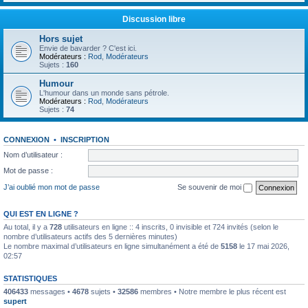
Discussion libre
Hors sujet
Envie de bavarder ? C'est ici.
Modérateurs :
Rod
,
Modérateurs
Sujets :
160
Humour
L'humour dans un monde sans pétrole.
Modérateurs :
Rod
,
Modérateurs
Sujets :
74
CONNEXION
•
INSCRIPTION
Nom d’utilisateur :
Mot de passe :
J’ai oublié mon mot de passe
Se souvenir de moi
QUI EST EN LIGNE ?
Au total, il y a
728
utilisateurs en ligne :: 4 inscrits, 0 invisible et 724 invités (selon le
nombre d’utilisateurs actifs des 5 dernières minutes)
Le nombre maximal d’utilisateurs en ligne simultanément a été de
5158
le 17 mai 2026,
02:57
STATISTIQUES
406433
messages •
4678
sujets •
32586
membres • Notre membre le plus récent est
supert