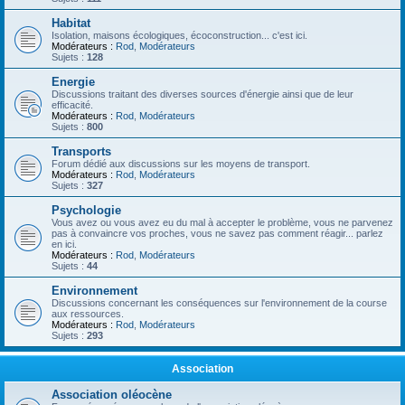
Habitat
Isolation, maisons écologiques, écoconstruction... c'est ici.
Modérateurs :
Rod
,
Modérateurs
Sujets :
128
Energie
Discussions traitant des diverses sources d'énergie ainsi que de leur
efficacité.
Modérateurs :
Rod
,
Modérateurs
Sujets :
800
Transports
Forum dédié aux discussions sur les moyens de transport.
Modérateurs :
Rod
,
Modérateurs
Sujets :
327
Psychologie
Vous avez ou vous avez eu du mal à accepter le problème, vous ne parvenez
pas à convaincre vos proches, vous ne savez pas comment réagir... parlez
en ici.
Modérateurs :
Rod
,
Modérateurs
Sujets :
44
Environnement
Discussions concernant les conséquences sur l'environnement de la course
aux ressources.
Modérateurs :
Rod
,
Modérateurs
Sujets :
293
Association
Association oléocène