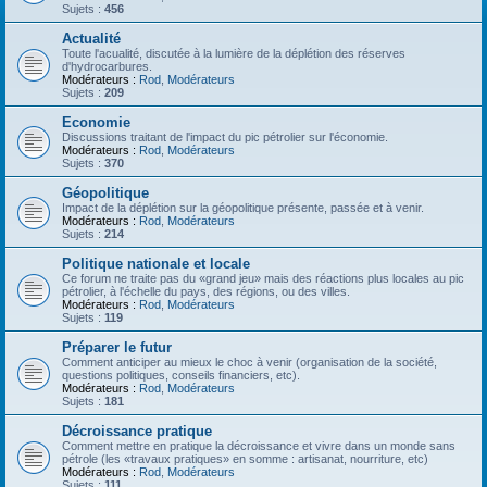
Sujets :
456
Actualité
Toute l'acualité, discutée à la lumière de la déplétion des réserves
d'hydrocarbures.
Modérateurs :
Rod
,
Modérateurs
Sujets :
209
Economie
Discussions traitant de l'impact du pic pétrolier sur l'économie.
Modérateurs :
Rod
,
Modérateurs
Sujets :
370
Géopolitique
Impact de la déplétion sur la géopolitique présente, passée et à venir.
Modérateurs :
Rod
,
Modérateurs
Sujets :
214
Politique nationale et locale
Ce forum ne traite pas du «grand jeu» mais des réactions plus locales au pic
pétrolier, à l'échelle du pays, des régions, ou des villes.
Modérateurs :
Rod
,
Modérateurs
Sujets :
119
Préparer le futur
Comment anticiper au mieux le choc à venir (organisation de la société,
questions politiques, conseils financiers, etc).
Modérateurs :
Rod
,
Modérateurs
Sujets :
181
Décroissance pratique
Comment mettre en pratique la décroissance et vivre dans un monde sans
pétrole (les «travaux pratiques» en somme : artisanat, nourriture, etc)
Modérateurs :
Rod
,
Modérateurs
Sujets :
111