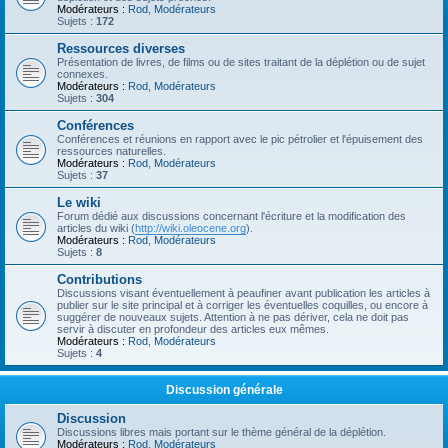
Modérateurs :
Rod
,
Modérateurs
Sujets :
172
Ressources diverses
Présentation de livres, de films ou de sites traitant de la déplétion ou de sujet
connexes.
Modérateurs :
Rod
,
Modérateurs
Sujets :
304
Conférences
Conférences et réunions en rapport avec le pic pétrolier et l'épuisement des
ressources naturelles.
Modérateurs :
Rod
,
Modérateurs
Sujets :
37
Le wiki
Forum dédié aux discussions concernant l'écriture et la modification des
articles du wiki (
http://wiki.oleocene.org
).
Modérateurs :
Rod
,
Modérateurs
Sujets :
8
Contributions
Discussions visant éventuellement à peaufiner avant publication les articles à
publier sur le site principal et à corriger les éventuelles coquilles, ou encore à
suggérer de nouveaux sujets. Attention à ne pas dériver, cela ne doit pas
servir à discuter en profondeur des articles eux mêmes.
Modérateurs :
Rod
,
Modérateurs
Sujets :
4
Discussion générale
Discussion
Discussions libres mais portant sur le thème général de la déplétion.
Modérateurs :
Rod
,
Modérateurs