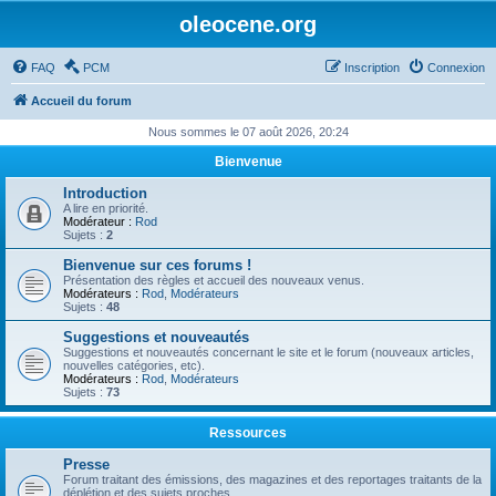
oleocene.org
FAQ
PCM
Inscription
Connexion
Accueil du forum
Nous sommes le 07 août 2026, 20:24
Bienvenue
Introduction
A lire en priorité.
Modérateur :
Rod
Sujets :
2
Bienvenue sur ces forums !
Présentation des règles et accueil des nouveaux venus.
Modérateurs :
Rod
,
Modérateurs
Sujets :
48
Suggestions et nouveautés
Suggestions et nouveautés concernant le site et le forum (nouveaux articles,
nouvelles catégories, etc).
Modérateurs :
Rod
,
Modérateurs
Sujets :
73
Ressources
Presse
Forum traitant des émissions, des magazines et des reportages traitants de la
déplétion et des sujets proches.