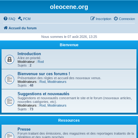
oleocene.org
FAQ
PCM
Inscription
Connexion
Accueil du forum
Nous sommes le 07 août 2026, 13:25
Bienvenue
Introduction
A lire en priorité.
Modérateur :
Rod
Sujets :
2
Bienvenue sur ces forums !
Présentation des règles et accueil des nouveaux venus.
Modérateurs :
Rod
,
Modérateurs
Sujets :
48
Suggestions et nouveautés
Suggestions et nouveautés concernant le site et le forum (nouveaux articles,
nouvelles catégories, etc).
Modérateurs :
Rod
,
Modérateurs
Sujets :
73
Ressources
Presse
Forum traitant des émissions, des magazines et des reportages traitants de la
déplétion et des sujets proches.