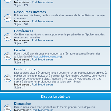
Modérateurs :
Rod
,
Modérateurs
Sujets :
172
Ressources diverses
Présentation de livres, de films ou de sites traitant de la déplétion ou de sujet
connexes.
Modérateurs :
Rod
,
Modérateurs
Sujets :
304
Conférences
Conférences et réunions en rapport avec le pic pétrolier et l'épuisement des
ressources naturelles.
Modérateurs :
Rod
,
Modérateurs
Sujets :
37
Le wiki
Forum dédié aux discussions concernant l'écriture et la modification des
articles du wiki (
http://wiki.oleocene.org
).
Modérateurs :
Rod
,
Modérateurs
Sujets :
8
Contributions
Discussions visant éventuellement à peaufiner avant publication les articles à
publier sur le site principal et à corriger les éventuelles coquilles, ou encore à
suggérer de nouveaux sujets. Attention à ne pas dériver, cela ne doit pas
servir à discuter en profondeur des articles eux mêmes.
Modérateurs :
Rod
,
Modérateurs
Sujets :
4
Discussion générale
Discussion
Discussions libres mais portant sur le thème général de la déplétion.
Modérateurs :
Rod
,
Modérateurs