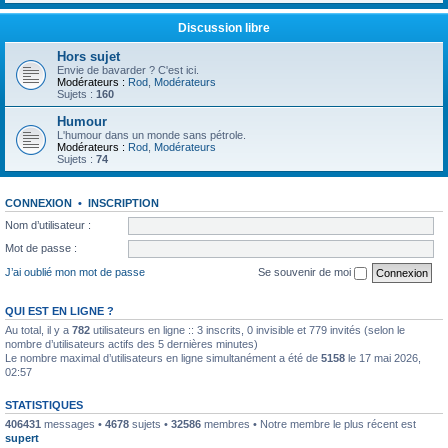
Discussion libre
Hors sujet
Envie de bavarder ? C'est ici.
Modérateurs :
Rod
,
Modérateurs
Sujets :
160
Humour
L'humour dans un monde sans pétrole.
Modérateurs :
Rod
,
Modérateurs
Sujets :
74
CONNEXION
•
INSCRIPTION
Nom d’utilisateur :
Mot de passe :
J’ai oublié mon mot de passe
Se souvenir de moi
QUI EST EN LIGNE ?
Au total, il y a
782
utilisateurs en ligne :: 3 inscrits, 0 invisible et 779 invités (selon le
nombre d’utilisateurs actifs des 5 dernières minutes)
Le nombre maximal d’utilisateurs en ligne simultanément a été de
5158
le 17 mai 2026,
02:57
STATISTIQUES
406431
messages •
4678
sujets •
32586
membres • Notre membre le plus récent est
supert