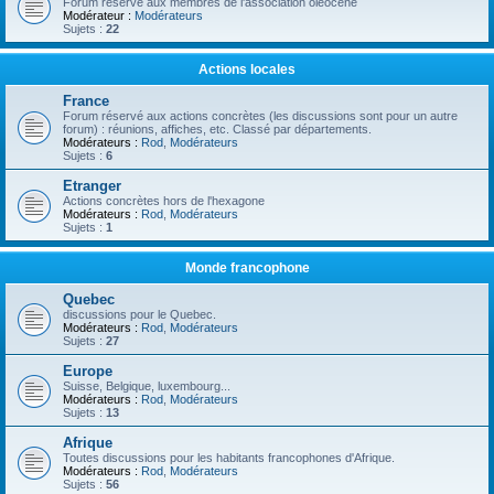
Forum réservé aux membres de l'association oléocène
Modérateur :
Modérateurs
Sujets :
22
Actions locales
France
Forum réservé aux actions concrètes (les discussions sont pour un autre
forum) : réunions, affiches, etc. Classé par départements.
Modérateurs :
Rod
,
Modérateurs
Sujets :
6
Etranger
Actions concrètes hors de l'hexagone
Modérateurs :
Rod
,
Modérateurs
Sujets :
1
Monde francophone
Quebec
discussions pour le Quebec.
Modérateurs :
Rod
,
Modérateurs
Sujets :
27
Europe
Suisse, Belgique, luxembourg...
Modérateurs :
Rod
,
Modérateurs
Sujets :
13
Afrique
Toutes discussions pour les habitants francophones d'Afrique.
Modérateurs :
Rod
,
Modérateurs
Sujets :
56