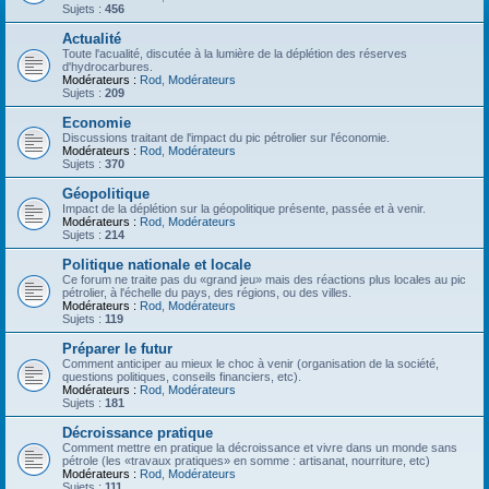
Sujets :
456
Actualité
Toute l'acualité, discutée à la lumière de la déplétion des réserves
d'hydrocarbures.
Modérateurs :
Rod
,
Modérateurs
Sujets :
209
Economie
Discussions traitant de l'impact du pic pétrolier sur l'économie.
Modérateurs :
Rod
,
Modérateurs
Sujets :
370
Géopolitique
Impact de la déplétion sur la géopolitique présente, passée et à venir.
Modérateurs :
Rod
,
Modérateurs
Sujets :
214
Politique nationale et locale
Ce forum ne traite pas du «grand jeu» mais des réactions plus locales au pic
pétrolier, à l'échelle du pays, des régions, ou des villes.
Modérateurs :
Rod
,
Modérateurs
Sujets :
119
Préparer le futur
Comment anticiper au mieux le choc à venir (organisation de la société,
questions politiques, conseils financiers, etc).
Modérateurs :
Rod
,
Modérateurs
Sujets :
181
Décroissance pratique
Comment mettre en pratique la décroissance et vivre dans un monde sans
pétrole (les «travaux pratiques» en somme : artisanat, nourriture, etc)
Modérateurs :
Rod
,
Modérateurs
Sujets :
111