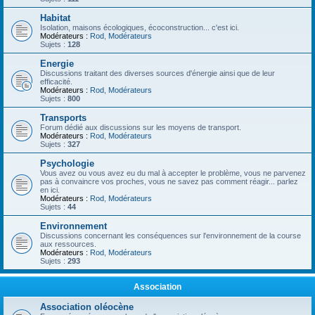
Habitat
Isolation, maisons écologiques, écoconstruction... c'est ici.
Modérateurs :
Rod
,
Modérateurs
Sujets :
128
Energie
Discussions traitant des diverses sources d'énergie ainsi que de leur
efficacité.
Modérateurs :
Rod
,
Modérateurs
Sujets :
800
Transports
Forum dédié aux discussions sur les moyens de transport.
Modérateurs :
Rod
,
Modérateurs
Sujets :
327
Psychologie
Vous avez ou vous avez eu du mal à accepter le problème, vous ne parvenez
pas à convaincre vos proches, vous ne savez pas comment réagir... parlez
en ici.
Modérateurs :
Rod
,
Modérateurs
Sujets :
44
Environnement
Discussions concernant les conséquences sur l'environnement de la course
aux ressources.
Modérateurs :
Rod
,
Modérateurs
Sujets :
293
Association
Association oléocène