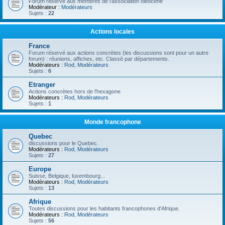
Forum réservé aux membres de l'association oléocène
Modérateur :
Modérateurs
Sujets :
22
Actions locales
France
Forum réservé aux actions concrètes (les discussions sont pour un autre
forum) : réunions, affiches, etc. Classé par départements.
Modérateurs :
Rod
,
Modérateurs
Sujets :
6
Etranger
Actions concrètes hors de l'hexagone
Modérateurs :
Rod
,
Modérateurs
Sujets :
1
Monde francophone
Quebec
discussions pour le Quebec.
Modérateurs :
Rod
,
Modérateurs
Sujets :
27
Europe
Suisse, Belgique, luxembourg...
Modérateurs :
Rod
,
Modérateurs
Sujets :
13
Afrique
Toutes discussions pour les habitants francophones d'Afrique.
Modérateurs :
Rod
,
Modérateurs
Sujets :
56