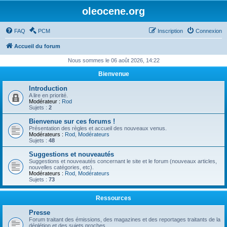
oleocene.org
FAQ
PCM
Inscription
Connexion
Accueil du forum
Nous sommes le 06 août 2026, 14:22
Bienvenue
Introduction
A lire en priorité.
Modérateur :
Rod
Sujets :
2
Bienvenue sur ces forums !
Présentation des règles et accueil des nouveaux venus.
Modérateurs :
Rod
,
Modérateurs
Sujets :
48
Suggestions et nouveautés
Suggestions et nouveautés concernant le site et le forum (nouveaux articles,
nouvelles catégories, etc).
Modérateurs :
Rod
,
Modérateurs
Sujets :
73
Ressources
Presse
Forum traitant des émissions, des magazines et des reportages traitants de la
déplétion et des sujets proches.