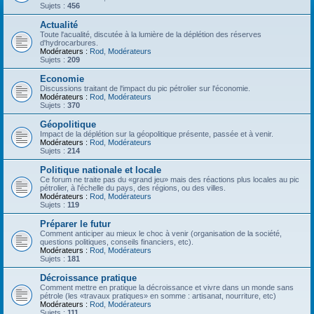
Sujets :
456
Actualité
Toute l'acualité, discutée à la lumière de la déplétion des réserves
d'hydrocarbures.
Modérateurs :
Rod
,
Modérateurs
Sujets :
209
Economie
Discussions traitant de l'impact du pic pétrolier sur l'économie.
Modérateurs :
Rod
,
Modérateurs
Sujets :
370
Géopolitique
Impact de la déplétion sur la géopolitique présente, passée et à venir.
Modérateurs :
Rod
,
Modérateurs
Sujets :
214
Politique nationale et locale
Ce forum ne traite pas du «grand jeu» mais des réactions plus locales au pic
pétrolier, à l'échelle du pays, des régions, ou des villes.
Modérateurs :
Rod
,
Modérateurs
Sujets :
119
Préparer le futur
Comment anticiper au mieux le choc à venir (organisation de la société,
questions politiques, conseils financiers, etc).
Modérateurs :
Rod
,
Modérateurs
Sujets :
181
Décroissance pratique
Comment mettre en pratique la décroissance et vivre dans un monde sans
pétrole (les «travaux pratiques» en somme : artisanat, nourriture, etc)
Modérateurs :
Rod
,
Modérateurs
Sujets :
111