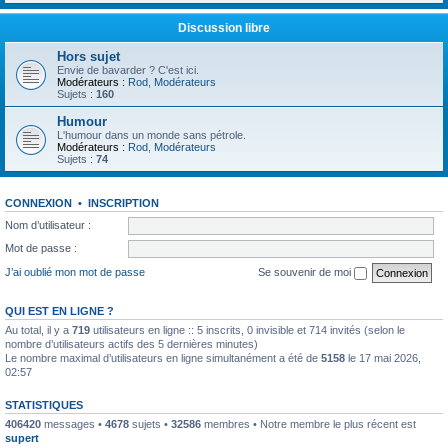
Discussion libre
Hors sujet
Envie de bavarder ? C'est ici.
Modérateurs :
Rod
,
Modérateurs
Sujets :
160
Humour
L'humour dans un monde sans pétrole.
Modérateurs :
Rod
,
Modérateurs
Sujets :
74
CONNEXION
•
INSCRIPTION
Nom d’utilisateur :
Mot de passe :
J’ai oublié mon mot de passe
Se souvenir de moi
QUI EST EN LIGNE ?
Au total, il y a
719
utilisateurs en ligne :: 5 inscrits, 0 invisible et 714 invités (selon le
nombre d’utilisateurs actifs des 5 dernières minutes)
Le nombre maximal d’utilisateurs en ligne simultanément a été de
5158
le 17 mai 2026,
02:57
STATISTIQUES
406420
messages •
4678
sujets •
32586
membres • Notre membre le plus récent est
supert