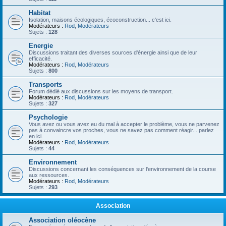
Habitat
Isolation, maisons écologiques, écoconstruction... c'est ici.
Modérateurs :
Rod
,
Modérateurs
Sujets :
128
Energie
Discussions traitant des diverses sources d'énergie ainsi que de leur
efficacité.
Modérateurs :
Rod
,
Modérateurs
Sujets :
800
Transports
Forum dédié aux discussions sur les moyens de transport.
Modérateurs :
Rod
,
Modérateurs
Sujets :
327
Psychologie
Vous avez ou vous avez eu du mal à accepter le problème, vous ne parvenez
pas à convaincre vos proches, vous ne savez pas comment réagir... parlez
en ici.
Modérateurs :
Rod
,
Modérateurs
Sujets :
44
Environnement
Discussions concernant les conséquences sur l'environnement de la course
aux ressources.
Modérateurs :
Rod
,
Modérateurs
Sujets :
293
Association
Association oléocène