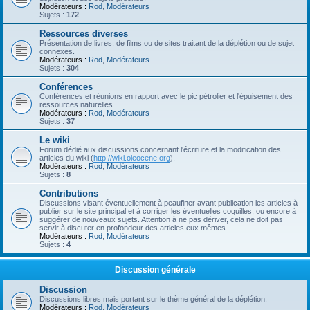
Modérateurs :
Rod
,
Modérateurs
Sujets :
172
Ressources diverses
Présentation de livres, de films ou de sites traitant de la déplétion ou de sujet
connexes.
Modérateurs :
Rod
,
Modérateurs
Sujets :
304
Conférences
Conférences et réunions en rapport avec le pic pétrolier et l'épuisement des
ressources naturelles.
Modérateurs :
Rod
,
Modérateurs
Sujets :
37
Le wiki
Forum dédié aux discussions concernant l'écriture et la modification des
articles du wiki (
http://wiki.oleocene.org
).
Modérateurs :
Rod
,
Modérateurs
Sujets :
8
Contributions
Discussions visant éventuellement à peaufiner avant publication les articles à
publier sur le site principal et à corriger les éventuelles coquilles, ou encore à
suggérer de nouveaux sujets. Attention à ne pas dériver, cela ne doit pas
servir à discuter en profondeur des articles eux mêmes.
Modérateurs :
Rod
,
Modérateurs
Sujets :
4
Discussion générale
Discussion
Discussions libres mais portant sur le thème général de la déplétion.
Modérateurs :
Rod
,
Modérateurs