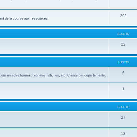
293
nt de la course aux ressources.
SUJETS
22
SUJETS
6
our un autre forum) : réunions, affiches, etc. Classé par départements.
1
SUJETS
27
13