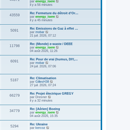
C
g
par
energy_isere
l
e
l
o
e
il y a 56 minutes
e
s
t
n
d
s
e
s
e
a
Re: Fermeture du détroit d'Or…
r
43559
u
r
g
C
par
energy_isere
l
l
n
e
o
il y a 45 minutes
e
t
i
n
d
e
e
s
e
Re: Emissions de Gaz à effet …
r
r
5091
u
r
C
par
mobar
l
m
l
n
o
21 juil. 2026, 07:12
e
e
t
i
n
d
s
e
e
s
e
s
Re: (Monde) e-waste / DEEE
r
r
11798
u
r
a
C
par
energy_isere
l
m
l
n
g
o
04 août 2026, 11:26
e
e
t
i
e
n
d
s
e
e
s
e
s
Re: Pour de vrai (humus, DIY,…
r
r
6091
u
r
a
C
par
mobar
l
m
l
n
g
o
24 juil. 2026, 07:06
e
e
t
i
e
n
d
s
e
e
s
e
s
r
r
u
r
a
Re: Climatisation
l
m
5187
l
n
g
C
par
GillesH38
e
e
t
i
e
o
27 juil. 2026, 07:24
d
s
e
e
n
e
s
r
r
s
r
a
Re: Projet électrique GREGY
l
m
66279
u
n
g
C
par
Dresner
e
e
l
i
e
o
il y a 32 minutes
d
s
t
e
n
e
s
e
r
s
r
a
Re: [Aérien] Boeing
r
m
34779
u
n
g
C
par
energy_isere
l
e
l
i
e
o
04 août 2026, 15:35
e
s
t
e
n
d
s
e
r
s
e
a
Re: Ukraine
r
m
5294
u
r
g
C
par
kercoz
l
e
l