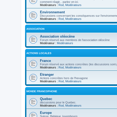
comment réagir... parlez en ici.
Modérateurs :
Rod
,
Modérateurs
Environnement
Discussions concernant les conséquences sur l'environneme
Modérateurs :
Rod
,
Modérateurs
ASSOCIATION
Association oléocène
Forum réservé aux membres de l'association oléocène
Modérateur :
Modérateurs
ACTIONS LOCALES
France
Forum réservé aux actions concrètes (les discussions sont p
Modérateurs :
Rod
,
Modérateurs
Etranger
Actions concrètes hors de l'hexagone
Modérateurs :
Rod
,
Modérateurs
MONDE FRANCOPHONE
Quebec
discussions pour le Quebec.
Modérateurs :
Rod
,
Modérateurs
Europe
Suisse, Belgique, luxembourg...