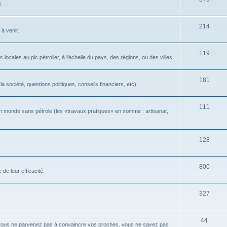
e.
214
 à venir.
119
locales au pic pétrolier, à l'échelle du pays, des régions, ou des villes.
181
 société, questions politiques, conseils financiers, etc).
111
n monde sans pétrole (les «travaux pratiques» en somme : artisanat,
128
800
de leur efficacité.
327
44
 vous ne parvenez pas à convaincre vos proches, vous ne savez pas