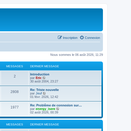
Inscription
Connexion
Nous sommes le 06 août 2026, 11:29
MESSAGES
DERNIER MESSAGE
Introduction
2
C
par
Eric
o
30 août 2004, 23:27
n
s
Re: Triste nouvelle
2808
u
C
par
Jeuf
l
o
01 févr. 2026, 12:42
t
n
e
s
Re: Problème de connexion sur…
r
1977
u
C
par
energy_isere
l
l
o
02 août 2026, 00:39
e
t
n
d
e
s
e
r
u
r
MESSAGES
DERNIER MESSAGE
l
l
n
e
t
i