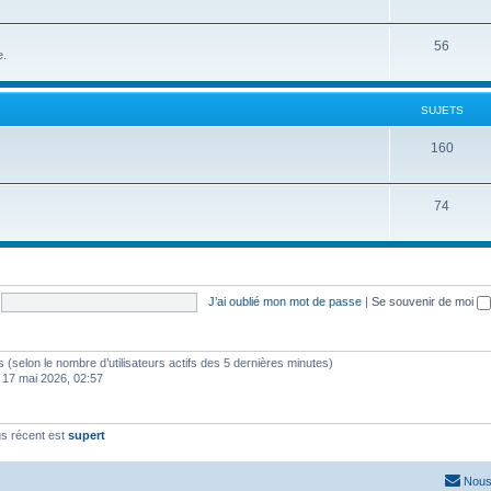
56
e.
SUJETS
160
74
J’ai oublié mon mot de passe
|
Se souvenir de moi
ités (selon le nombre d’utilisateurs actifs des 5 dernières minutes)
 17 mai 2026, 02:57
s récent est
supert
Nous