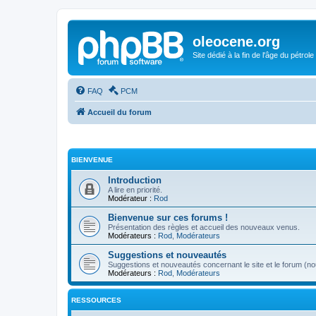
oleocene.org
Site dédié à la fin de l'âge du pétrole
FAQ
PCM
Accueil du forum
BIENVENUE
Introduction
A lire en priorité.
Modérateur :
Rod
Bienvenue sur ces forums !
Présentation des règles et accueil des nouveaux venus.
Modérateurs :
Rod
,
Modérateurs
Suggestions et nouveautés
Suggestions et nouveautés concernant le site et le forum (nou
Modérateurs :
Rod
,
Modérateurs
RESSOURCES