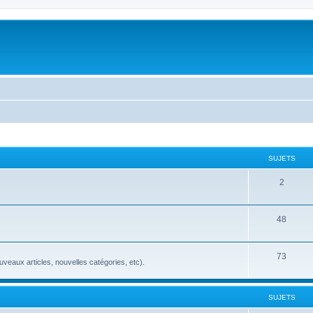
SUJETS
2
48
73
veaux articles, nouvelles catégories, etc).
SUJETS