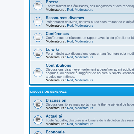
Presse
Forum traitant des émissions, des magazines et des reportage
Modérateurs :
Rod
,
Modérateurs
Ressources diverses
Présentation de livres, de films ou de sites traitant de la dép
Modérateurs :
Rod
,
Modérateurs
Conférences
Conférences et réunions en rapport avec le pic pétrolier et l
Modérateurs :
Rod
,
Modérateurs
Le wiki
Forum dédié aux discussions concernant l'écriture et la modifi
Modérateurs :
Rod
,
Modérateurs
Contributions
Discussions visant éventuellement à peaufiner avant publication
coquilles, ou encore à suggérer de nouveaux sujets. Attention
articles eux mêmes.
Modérateurs :
Rod
,
Modérateurs
DISCUSSION GÉNÉRALE
Discussion
Discussions libres mais portant sur le thème général de la dé
Modérateurs :
Rod
,
Modérateurs
Actualité
Toute l'acualité, discutée à la lumière de la déplétion des ré
Modérateurs :
Rod
,
Modérateurs
Economie