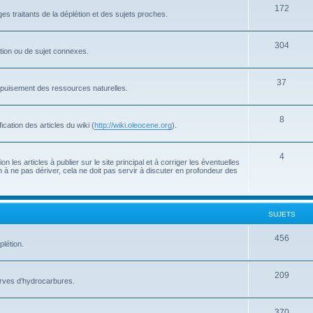
172
s traitants de la déplétion et des sujets proches.
304
létion ou de sujet connexes.
37
'épuisement des ressources naturelles.
8
cation des articles du wiki (
http://wiki.oleocene.org
).
4
 les articles à publier sur le site principal et à corriger les éventuelles
 à ne pas dériver, cela ne doit pas servir à discuter en profondeur des
SUJETS
456
plétion.
209
serves d'hydrocarbures.
370