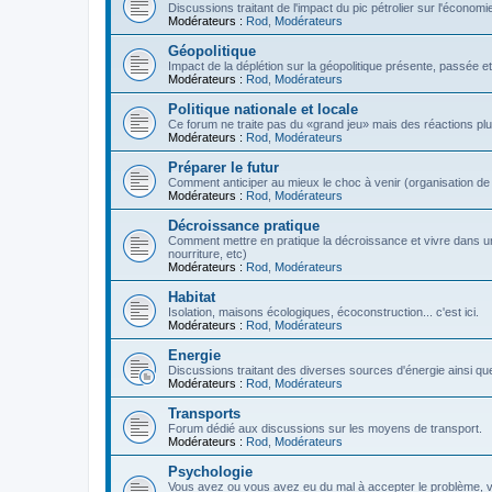
Discussions traitant de l'impact du pic pétrolier sur l'économi
Modérateurs :
Rod
,
Modérateurs
Géopolitique
Impact de la déplétion sur la géopolitique présente, passée et
Modérateurs :
Rod
,
Modérateurs
Politique nationale et locale
Ce forum ne traite pas du «grand jeu» mais des réactions plus 
Modérateurs :
Rod
,
Modérateurs
Préparer le futur
Comment anticiper au mieux le choc à venir (organisation de la
Modérateurs :
Rod
,
Modérateurs
Décroissance pratique
Comment mettre en pratique la décroissance et vivre dans u
nourriture, etc)
Modérateurs :
Rod
,
Modérateurs
Habitat
Isolation, maisons écologiques, écoconstruction... c'est ici.
Modérateurs :
Rod
,
Modérateurs
Energie
Discussions traitant des diverses sources d'énergie ainsi que 
Modérateurs :
Rod
,
Modérateurs
Transports
Forum dédié aux discussions sur les moyens de transport.
Modérateurs :
Rod
,
Modérateurs
Psychologie
Vous avez ou vous avez eu du mal à accepter le problème,