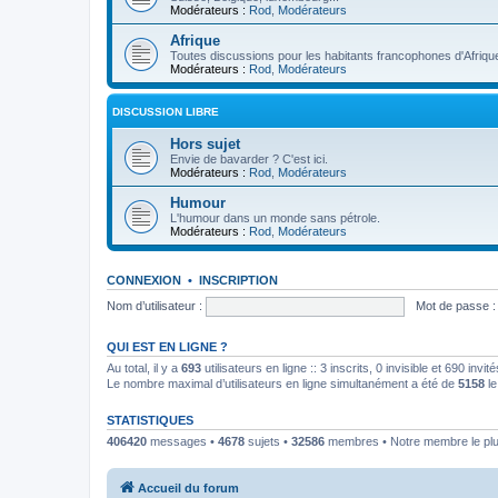
Modérateurs :
Rod
,
Modérateurs
Afrique
Toutes discussions pour les habitants francophones d'Afriqu
Modérateurs :
Rod
,
Modérateurs
DISCUSSION LIBRE
Hors sujet
Envie de bavarder ? C'est ici.
Modérateurs :
Rod
,
Modérateurs
Humour
L'humour dans un monde sans pétrole.
Modérateurs :
Rod
,
Modérateurs
CONNEXION
•
INSCRIPTION
Nom d’utilisateur :
Mot de passe :
QUI EST EN LIGNE ?
Au total, il y a
693
utilisateurs en ligne :: 3 inscrits, 0 invisible et 690 inv
Le nombre maximal d’utilisateurs en ligne simultanément a été de
5158
le
STATISTIQUES
406420
messages •
4678
sujets •
32586
membres • Notre membre le plu
Accueil du forum