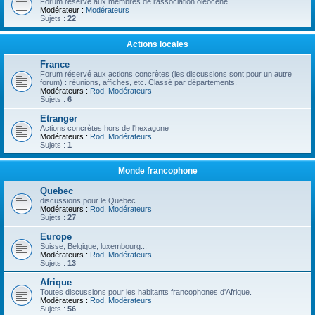
Forum réservé aux membres de l'association oléocène
Modérateur :
Modérateurs
Sujets :
22
Actions locales
France
Forum réservé aux actions concrètes (les discussions sont pour un autre
forum) : réunions, affiches, etc. Classé par départements.
Modérateurs :
Rod
,
Modérateurs
Sujets :
6
Etranger
Actions concrètes hors de l'hexagone
Modérateurs :
Rod
,
Modérateurs
Sujets :
1
Monde francophone
Quebec
discussions pour le Quebec.
Modérateurs :
Rod
,
Modérateurs
Sujets :
27
Europe
Suisse, Belgique, luxembourg...
Modérateurs :
Rod
,
Modérateurs
Sujets :
13
Afrique
Toutes discussions pour les habitants francophones d'Afrique.
Modérateurs :
Rod
,
Modérateurs
Sujets :
56