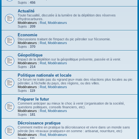
Sujets :
456
Actualité
Toute l'acualité, discutée à la lumière de la déplétion des réserves
d'hydrocarbures.
Modérateurs :
Rod
,
Modérateurs
Sujets :
209
Economie
Discussions traitant de l'impact du pic pétrolier sur l'économie.
Modérateurs :
Rod
,
Modérateurs
Sujets :
370
Géopolitique
Impact de la déplétion sur la géopolitique présente, passée et à venir.
Modérateurs :
Rod
,
Modérateurs
Sujets :
214
Politique nationale et locale
Ce forum ne traite pas du «grand jeu» mais des réactions plus locales au pic
pétrolier, à l'échelle du pays, des régions, ou des villes.
Modérateurs :
Rod
,
Modérateurs
Sujets :
119
Préparer le futur
Comment anticiper au mieux le choc à venir (organisation de la société,
questions politiques, conseils financiers, etc).
Modérateurs :
Rod
,
Modérateurs
Sujets :
181
Décroissance pratique
Comment mettre en pratique la décroissance et vivre dans un monde sans
pétrole (les «travaux pratiques» en somme : artisanat, nourriture, etc)
Modérateurs :
Rod
,
Modérateurs
Sujets :
111