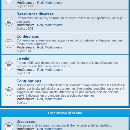
Modérateurs :
Rod
,
Modérateurs
Sujets :
172
Ressources diverses
Présentation de livres, de films ou de sites traitant de la déplétion ou de sujet
connexes.
Modérateurs :
Rod
,
Modérateurs
Sujets :
304
Conférences
Conférences et réunions en rapport avec le pic pétrolier et l'épuisement des
ressources naturelles.
Modérateurs :
Rod
,
Modérateurs
Sujets :
37
Le wiki
Forum dédié aux discussions concernant l'écriture et la modification des
articles du wiki (
http://wiki.oleocene.org
).
Modérateurs :
Rod
,
Modérateurs
Sujets :
8
Contributions
Discussions visant éventuellement à peaufiner avant publication les articles à
publier sur le site principal et à corriger les éventuelles coquilles, ou encore à
suggérer de nouveaux sujets. Attention à ne pas dériver, cela ne doit pas
servir à discuter en profondeur des articles eux mêmes.
Modérateurs :
Rod
,
Modérateurs
Sujets :
4
Discussion générale
Discussion
Discussions libres mais portant sur le thème général de la déplétion.
Modérateurs :
Rod
,
Modérateurs