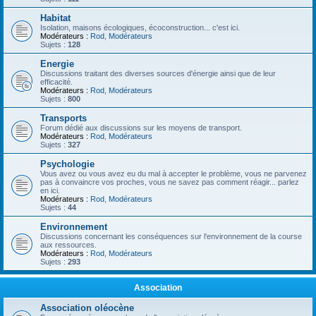
Habitat
Isolation, maisons écologiques, écoconstruction... c'est ici.
Modérateurs :
Rod
,
Modérateurs
Sujets :
128
Energie
Discussions traitant des diverses sources d'énergie ainsi que de leur
efficacité.
Modérateurs :
Rod
,
Modérateurs
Sujets :
800
Transports
Forum dédié aux discussions sur les moyens de transport.
Modérateurs :
Rod
,
Modérateurs
Sujets :
327
Psychologie
Vous avez ou vous avez eu du mal à accepter le problème, vous ne parvenez
pas à convaincre vos proches, vous ne savez pas comment réagir... parlez
en ici.
Modérateurs :
Rod
,
Modérateurs
Sujets :
44
Environnement
Discussions concernant les conséquences sur l'environnement de la course
aux ressources.
Modérateurs :
Rod
,
Modérateurs
Sujets :
293
Association
Association oléocène