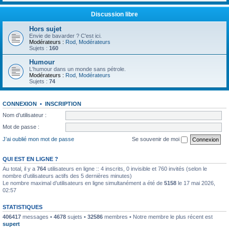
Discussion libre
Hors sujet
Envie de bavarder ? C'est ici.
Modérateurs :
Rod
,
Modérateurs
Sujets :
160
Humour
L'humour dans un monde sans pétrole.
Modérateurs :
Rod
,
Modérateurs
Sujets :
74
CONNEXION
•
INSCRIPTION
Nom d’utilisateur :
Mot de passe :
J’ai oublié mon mot de passe
Se souvenir de moi
QUI EST EN LIGNE ?
Au total, il y a
764
utilisateurs en ligne :: 4 inscrits, 0 invisible et 760 invités (selon le
nombre d’utilisateurs actifs des 5 dernières minutes)
Le nombre maximal d’utilisateurs en ligne simultanément a été de
5158
le 17 mai 2026,
02:57
STATISTIQUES
406417
messages •
4678
sujets •
32586
membres • Notre membre le plus récent est
supert