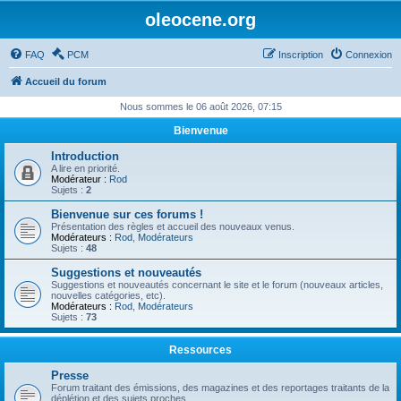
oleocene.org
FAQ
PCM
Inscription
Connexion
Accueil du forum
Nous sommes le 06 août 2026, 07:15
Bienvenue
Introduction
A lire en priorité.
Modérateur :
Rod
Sujets :
2
Bienvenue sur ces forums !
Présentation des règles et accueil des nouveaux venus.
Modérateurs :
Rod
,
Modérateurs
Sujets :
48
Suggestions et nouveautés
Suggestions et nouveautés concernant le site et le forum (nouveaux articles,
nouvelles catégories, etc).
Modérateurs :
Rod
,
Modérateurs
Sujets :
73
Ressources
Presse
Forum traitant des émissions, des magazines et des reportages traitants de la
déplétion et des sujets proches.