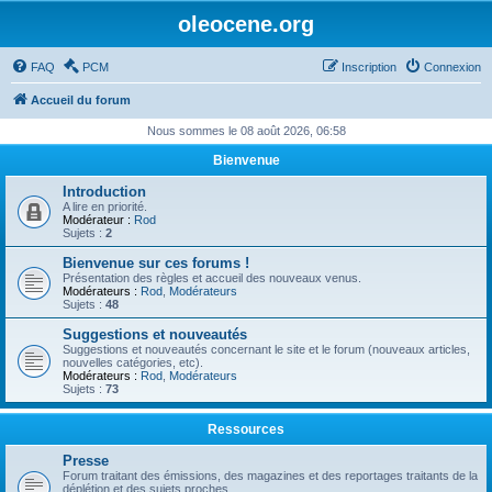
oleocene.org
FAQ
PCM
Inscription
Connexion
Accueil du forum
Nous sommes le 08 août 2026, 06:58
Bienvenue
Introduction
A lire en priorité.
Modérateur :
Rod
Sujets :
2
Bienvenue sur ces forums !
Présentation des règles et accueil des nouveaux venus.
Modérateurs :
Rod
,
Modérateurs
Sujets :
48
Suggestions et nouveautés
Suggestions et nouveautés concernant le site et le forum (nouveaux articles,
nouvelles catégories, etc).
Modérateurs :
Rod
,
Modérateurs
Sujets :
73
Ressources
Presse
Forum traitant des émissions, des magazines et des reportages traitants de la
déplétion et des sujets proches.