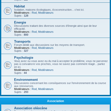
Habitat
Isolation, maisons écologiques, écoconstruction... c'est ici.
Modérateurs :
Rod
,
Modérateurs
Sujets :
128
Energie
Discussions traitant des diverses sources d'énergie ainsi que de leur
efficacité.
Modérateurs :
Rod
,
Modérateurs
Sujets :
800
Transports
Forum dédié aux discussions sur les moyens de transport.
Modérateurs :
Rod
,
Modérateurs
Sujets :
327
Psychologie
Vous avez ou vous avez eu du mal à accepter le problème, vous ne parvenez
pas à convaincre vos proches, vous ne savez pas comment réagir... parlez
en ici.
Modérateurs :
Rod
,
Modérateurs
Sujets :
44
Environnement
Discussions concernant les conséquences sur l'environnement de la course
aux ressources.
Modérateurs :
Rod
,
Modérateurs
Sujets :
293
Association
Association oléocène