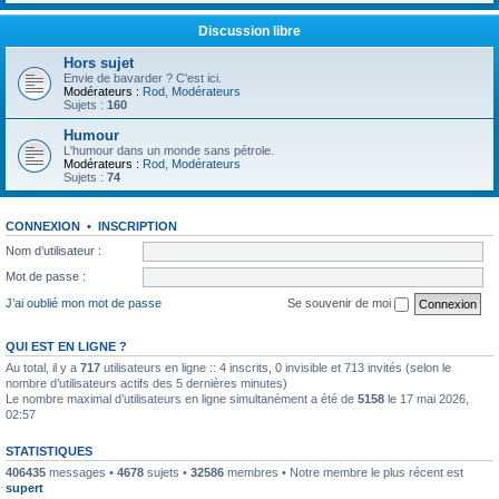
Discussion libre
Hors sujet
Envie de bavarder ? C'est ici.
Modérateurs :
Rod
,
Modérateurs
Sujets :
160
Humour
L'humour dans un monde sans pétrole.
Modérateurs :
Rod
,
Modérateurs
Sujets :
74
CONNEXION
•
INSCRIPTION
Nom d’utilisateur :
Mot de passe :
J’ai oublié mon mot de passe
Se souvenir de moi
QUI EST EN LIGNE ?
Au total, il y a
717
utilisateurs en ligne :: 4 inscrits, 0 invisible et 713 invités (selon le
nombre d’utilisateurs actifs des 5 dernières minutes)
Le nombre maximal d’utilisateurs en ligne simultanément a été de
5158
le 17 mai 2026,
02:57
STATISTIQUES
406435
messages •
4678
sujets •
32586
membres • Notre membre le plus récent est
supert