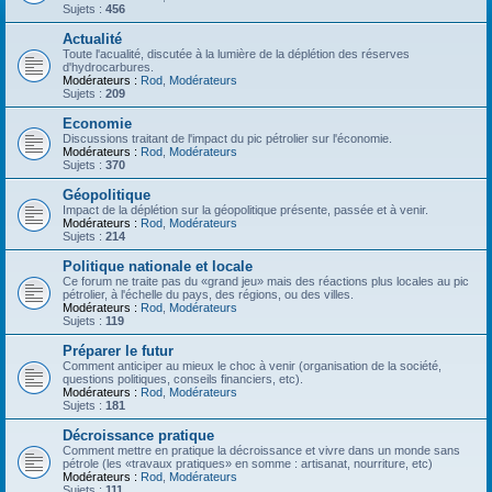
Sujets :
456
Actualité
Toute l'acualité, discutée à la lumière de la déplétion des réserves
d'hydrocarbures.
Modérateurs :
Rod
,
Modérateurs
Sujets :
209
Economie
Discussions traitant de l'impact du pic pétrolier sur l'économie.
Modérateurs :
Rod
,
Modérateurs
Sujets :
370
Géopolitique
Impact de la déplétion sur la géopolitique présente, passée et à venir.
Modérateurs :
Rod
,
Modérateurs
Sujets :
214
Politique nationale et locale
Ce forum ne traite pas du «grand jeu» mais des réactions plus locales au pic
pétrolier, à l'échelle du pays, des régions, ou des villes.
Modérateurs :
Rod
,
Modérateurs
Sujets :
119
Préparer le futur
Comment anticiper au mieux le choc à venir (organisation de la société,
questions politiques, conseils financiers, etc).
Modérateurs :
Rod
,
Modérateurs
Sujets :
181
Décroissance pratique
Comment mettre en pratique la décroissance et vivre dans un monde sans
pétrole (les «travaux pratiques» en somme : artisanat, nourriture, etc)
Modérateurs :
Rod
,
Modérateurs
Sujets :
111