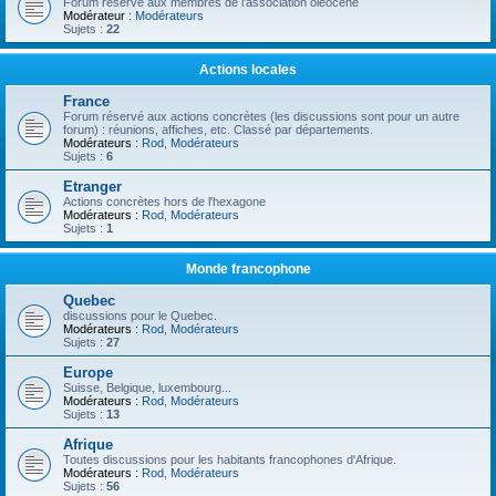
Forum réservé aux membres de l'association oléocène
Modérateur :
Modérateurs
Sujets :
22
Actions locales
France
Forum réservé aux actions concrètes (les discussions sont pour un autre
forum) : réunions, affiches, etc. Classé par départements.
Modérateurs :
Rod
,
Modérateurs
Sujets :
6
Etranger
Actions concrètes hors de l'hexagone
Modérateurs :
Rod
,
Modérateurs
Sujets :
1
Monde francophone
Quebec
discussions pour le Quebec.
Modérateurs :
Rod
,
Modérateurs
Sujets :
27
Europe
Suisse, Belgique, luxembourg...
Modérateurs :
Rod
,
Modérateurs
Sujets :
13
Afrique
Toutes discussions pour les habitants francophones d'Afrique.
Modérateurs :
Rod
,
Modérateurs
Sujets :
56