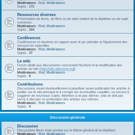
Modérateurs :
Rod
,
Modérateurs
Sujets :
172
Ressources diverses
Présentation de livres, de films ou de sites traitant de la déplétion ou de sujet
connexes.
Modérateurs :
Rod
,
Modérateurs
Sujets :
304
Conférences
Conférences et réunions en rapport avec le pic pétrolier et l'épuisement des
ressources naturelles.
Modérateurs :
Rod
,
Modérateurs
Sujets :
37
Le wiki
Forum dédié aux discussions concernant l'écriture et la modification des
articles du wiki (
http://wiki.oleocene.org
).
Modérateurs :
Rod
,
Modérateurs
Sujets :
8
Contributions
Discussions visant éventuellement à peaufiner avant publication les articles à
publier sur le site principal et à corriger les éventuelles coquilles, ou encore à
suggérer de nouveaux sujets. Attention à ne pas dériver, cela ne doit pas
servir à discuter en profondeur des articles eux mêmes.
Modérateurs :
Rod
,
Modérateurs
Sujets :
4
Discussion générale
Discussion
Discussions libres mais portant sur le thème général de la déplétion.
Modérateurs :
Rod
,
Modérateurs