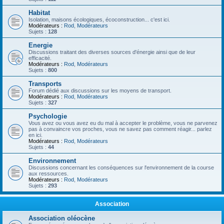
Habitat
Isolation, maisons écologiques, écoconstruction... c'est ici.
Modérateurs :
Rod
,
Modérateurs
Sujets :
128
Energie
Discussions traitant des diverses sources d'énergie ainsi que de leur
efficacité.
Modérateurs :
Rod
,
Modérateurs
Sujets :
800
Transports
Forum dédié aux discussions sur les moyens de transport.
Modérateurs :
Rod
,
Modérateurs
Sujets :
327
Psychologie
Vous avez ou vous avez eu du mal à accepter le problème, vous ne parvenez
pas à convaincre vos proches, vous ne savez pas comment réagir... parlez
en ici.
Modérateurs :
Rod
,
Modérateurs
Sujets :
44
Environnement
Discussions concernant les conséquences sur l'environnement de la course
aux ressources.
Modérateurs :
Rod
,
Modérateurs
Sujets :
293
Association
Association oléocène