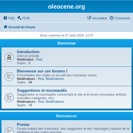
oleocene.org
FAQ
PCM
Inscription
Connexion
Accueil du forum
Nous sommes le 07 août 2026, 12:57
Bienvenue
Introduction
A lire en priorité.
Modérateur :
Rod
Sujets :
2
Bienvenue sur ces forums !
Présentation des règles et accueil des nouveaux venus.
Modérateurs :
Rod
,
Modérateurs
Sujets :
48
Suggestions et nouveautés
Suggestions et nouveautés concernant le site et le forum (nouveaux articles,
nouvelles catégories, etc).
Modérateurs :
Rod
,
Modérateurs
Sujets :
73
Ressources
Presse
Forum traitant des émissions, des magazines et des reportages traitants de la
déplétion et des sujets proches.