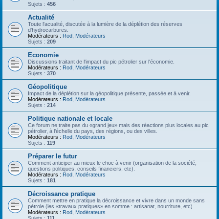
Sujets :
456
Actualité
Toute l'acualité, discutée à la lumière de la déplétion des réserves
d'hydrocarbures.
Modérateurs :
Rod
,
Modérateurs
Sujets :
209
Economie
Discussions traitant de l'impact du pic pétrolier sur l'économie.
Modérateurs :
Rod
,
Modérateurs
Sujets :
370
Géopolitique
Impact de la déplétion sur la géopolitique présente, passée et à venir.
Modérateurs :
Rod
,
Modérateurs
Sujets :
214
Politique nationale et locale
Ce forum ne traite pas du «grand jeu» mais des réactions plus locales au pic
pétrolier, à l'échelle du pays, des régions, ou des villes.
Modérateurs :
Rod
,
Modérateurs
Sujets :
119
Préparer le futur
Comment anticiper au mieux le choc à venir (organisation de la société,
questions politiques, conseils financiers, etc).
Modérateurs :
Rod
,
Modérateurs
Sujets :
181
Décroissance pratique
Comment mettre en pratique la décroissance et vivre dans un monde sans
pétrole (les «travaux pratiques» en somme : artisanat, nourriture, etc)
Modérateurs :
Rod
,
Modérateurs
Sujets :
111