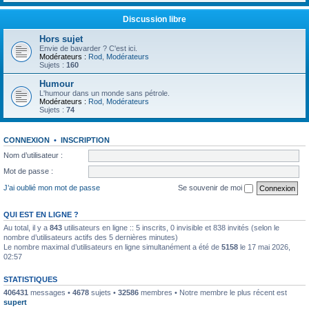
Discussion libre
Hors sujet
Envie de bavarder ? C'est ici.
Modérateurs :
Rod
,
Modérateurs
Sujets :
160
Humour
L'humour dans un monde sans pétrole.
Modérateurs :
Rod
,
Modérateurs
Sujets :
74
CONNEXION
•
INSCRIPTION
Nom d’utilisateur :
Mot de passe :
J’ai oublié mon mot de passe
Se souvenir de moi
QUI EST EN LIGNE ?
Au total, il y a
843
utilisateurs en ligne :: 5 inscrits, 0 invisible et 838 invités (selon le
nombre d’utilisateurs actifs des 5 dernières minutes)
Le nombre maximal d’utilisateurs en ligne simultanément a été de
5158
le 17 mai 2026,
02:57
STATISTIQUES
406431
messages •
4678
sujets •
32586
membres • Notre membre le plus récent est
supert