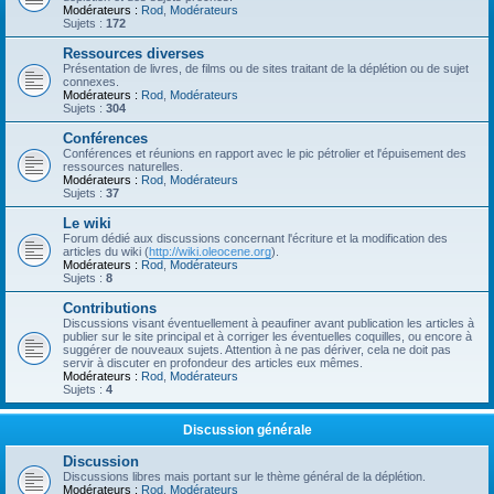
Modérateurs :
Rod
,
Modérateurs
Sujets :
172
Ressources diverses
Présentation de livres, de films ou de sites traitant de la déplétion ou de sujet
connexes.
Modérateurs :
Rod
,
Modérateurs
Sujets :
304
Conférences
Conférences et réunions en rapport avec le pic pétrolier et l'épuisement des
ressources naturelles.
Modérateurs :
Rod
,
Modérateurs
Sujets :
37
Le wiki
Forum dédié aux discussions concernant l'écriture et la modification des
articles du wiki (
http://wiki.oleocene.org
).
Modérateurs :
Rod
,
Modérateurs
Sujets :
8
Contributions
Discussions visant éventuellement à peaufiner avant publication les articles à
publier sur le site principal et à corriger les éventuelles coquilles, ou encore à
suggérer de nouveaux sujets. Attention à ne pas dériver, cela ne doit pas
servir à discuter en profondeur des articles eux mêmes.
Modérateurs :
Rod
,
Modérateurs
Sujets :
4
Discussion générale
Discussion
Discussions libres mais portant sur le thème général de la déplétion.
Modérateurs :
Rod
,
Modérateurs