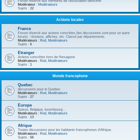
Forum réservé aux membres de l'association oléocène
Modérateur :
Modérateurs
Sujets :
22
Actions locales
France
Forum réservé aux actions concrètes (les discussions sont pour un autre
forum) : réunions, affiches, etc. Classé par départements.
Modérateurs :
Rod
,
Modérateurs
Sujets :
6
Etranger
Actions concrètes hors de l'hexagone
Modérateurs :
Rod
,
Modérateurs
Sujets :
1
Monde francophone
Quebec
discussions pour le Quebec.
Modérateurs :
Rod
,
Modérateurs
Sujets :
27
Europe
Suisse, Belgique, luxembourg...
Modérateurs :
Rod
,
Modérateurs
Sujets :
13
Afrique
Toutes discussions pour les habitants francophones d'Afrique.
Modérateurs :
Rod
,
Modérateurs
Sujets :
56