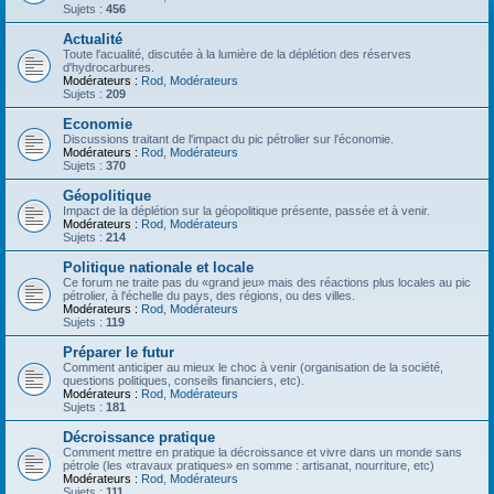
Sujets :
456
Actualité
Toute l'acualité, discutée à la lumière de la déplétion des réserves
d'hydrocarbures.
Modérateurs :
Rod
,
Modérateurs
Sujets :
209
Economie
Discussions traitant de l'impact du pic pétrolier sur l'économie.
Modérateurs :
Rod
,
Modérateurs
Sujets :
370
Géopolitique
Impact de la déplétion sur la géopolitique présente, passée et à venir.
Modérateurs :
Rod
,
Modérateurs
Sujets :
214
Politique nationale et locale
Ce forum ne traite pas du «grand jeu» mais des réactions plus locales au pic
pétrolier, à l'échelle du pays, des régions, ou des villes.
Modérateurs :
Rod
,
Modérateurs
Sujets :
119
Préparer le futur
Comment anticiper au mieux le choc à venir (organisation de la société,
questions politiques, conseils financiers, etc).
Modérateurs :
Rod
,
Modérateurs
Sujets :
181
Décroissance pratique
Comment mettre en pratique la décroissance et vivre dans un monde sans
pétrole (les «travaux pratiques» en somme : artisanat, nourriture, etc)
Modérateurs :
Rod
,
Modérateurs
Sujets :
111