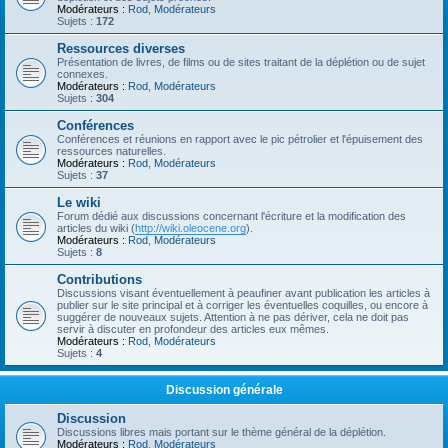
Modérateurs :
Rod
,
Modérateurs
Sujets :
172
Ressources diverses
Présentation de livres, de films ou de sites traitant de la déplétion ou de sujet
connexes.
Modérateurs :
Rod
,
Modérateurs
Sujets :
304
Conférences
Conférences et réunions en rapport avec le pic pétrolier et l'épuisement des
ressources naturelles.
Modérateurs :
Rod
,
Modérateurs
Sujets :
37
Le wiki
Forum dédié aux discussions concernant l'écriture et la modification des
articles du wiki (
http://wiki.oleocene.org
).
Modérateurs :
Rod
,
Modérateurs
Sujets :
8
Contributions
Discussions visant éventuellement à peaufiner avant publication les articles à
publier sur le site principal et à corriger les éventuelles coquilles, ou encore à
suggérer de nouveaux sujets. Attention à ne pas dériver, cela ne doit pas
servir à discuter en profondeur des articles eux mêmes.
Modérateurs :
Rod
,
Modérateurs
Sujets :
4
Discussion générale
Discussion
Discussions libres mais portant sur le thème général de la déplétion.
Modérateurs :
Rod
,
Modérateurs