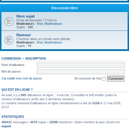
Discussion libre
Hors sujet
Envie de bavarder ? C'est ici.
Modérateurs :
Rod
,
Modérateurs
Sujets :
160
Humour
L'humour dans un monde sans pétrole.
Modérateurs :
Rod
,
Modérateurs
Sujets :
74
CONNEXION
•
INSCRIPTION
Nom d’utilisateur :
Mot de passe :
J’ai oublié mon mot de passe
Se souvenir de moi
QUI EST EN LIGNE ?
Au total, il y a
949
utilisateurs en ligne :: 4 inscrits, 0 invisible et 945 invités (selon le
nombre d’utilisateurs actifs des 5 dernières minutes)
Le nombre maximal d’utilisateurs en ligne simultanément a été de
5158
le 17 mai 2026,
02:57
STATISTIQUES
406431
messages •
4678
sujets •
32586
membres • Notre membre le plus récent est
supert