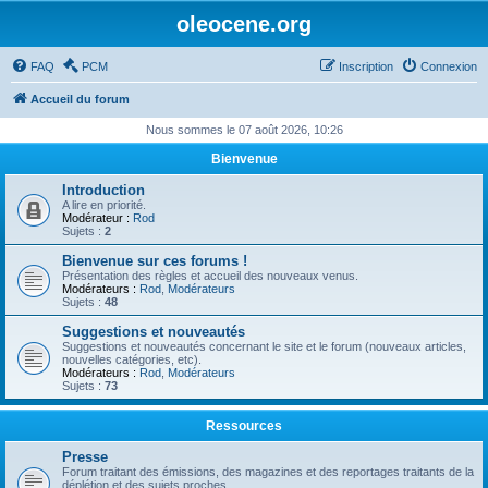
oleocene.org
FAQ
PCM
Inscription
Connexion
Accueil du forum
Nous sommes le 07 août 2026, 10:26
Bienvenue
Introduction
A lire en priorité.
Modérateur :
Rod
Sujets :
2
Bienvenue sur ces forums !
Présentation des règles et accueil des nouveaux venus.
Modérateurs :
Rod
,
Modérateurs
Sujets :
48
Suggestions et nouveautés
Suggestions et nouveautés concernant le site et le forum (nouveaux articles,
nouvelles catégories, etc).
Modérateurs :
Rod
,
Modérateurs
Sujets :
73
Ressources
Presse
Forum traitant des émissions, des magazines et des reportages traitants de la
déplétion et des sujets proches.