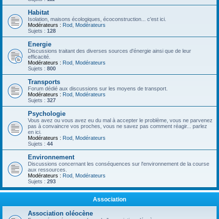
Habitat
Isolation, maisons écologiques, écoconstruction... c'est ici.
Modérateurs :
Rod
,
Modérateurs
Sujets :
128
Energie
Discussions traitant des diverses sources d'énergie ainsi que de leur
efficacité.
Modérateurs :
Rod
,
Modérateurs
Sujets :
800
Transports
Forum dédié aux discussions sur les moyens de transport.
Modérateurs :
Rod
,
Modérateurs
Sujets :
327
Psychologie
Vous avez ou vous avez eu du mal à accepter le problème, vous ne parvenez
pas à convaincre vos proches, vous ne savez pas comment réagir... parlez
en ici.
Modérateurs :
Rod
,
Modérateurs
Sujets :
44
Environnement
Discussions concernant les conséquences sur l'environnement de la course
aux ressources.
Modérateurs :
Rod
,
Modérateurs
Sujets :
293
Association
Association oléocène