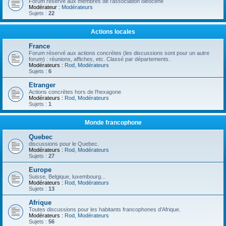
Forum réservé aux membres de l'association oléocène
Modérateur :
Modérateurs
Sujets :
22
Actions locales
France
Forum réservé aux actions concrètes (les discussions sont pour un autre
forum) : réunions, affiches, etc. Classé par départements.
Modérateurs :
Rod
,
Modérateurs
Sujets :
6
Etranger
Actions concrètes hors de l'hexagone
Modérateurs :
Rod
,
Modérateurs
Sujets :
1
Monde francophone
Quebec
discussions pour le Quebec.
Modérateurs :
Rod
,
Modérateurs
Sujets :
27
Europe
Suisse, Belgique, luxembourg...
Modérateurs :
Rod
,
Modérateurs
Sujets :
13
Afrique
Toutes discussions pour les habitants francophones d'Afrique.
Modérateurs :
Rod
,
Modérateurs
Sujets :
56