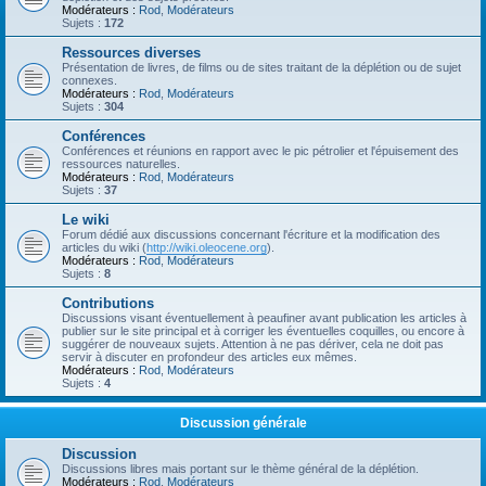
Modérateurs :
Rod
,
Modérateurs
Sujets :
172
Ressources diverses
Présentation de livres, de films ou de sites traitant de la déplétion ou de sujet
connexes.
Modérateurs :
Rod
,
Modérateurs
Sujets :
304
Conférences
Conférences et réunions en rapport avec le pic pétrolier et l'épuisement des
ressources naturelles.
Modérateurs :
Rod
,
Modérateurs
Sujets :
37
Le wiki
Forum dédié aux discussions concernant l'écriture et la modification des
articles du wiki (
http://wiki.oleocene.org
).
Modérateurs :
Rod
,
Modérateurs
Sujets :
8
Contributions
Discussions visant éventuellement à peaufiner avant publication les articles à
publier sur le site principal et à corriger les éventuelles coquilles, ou encore à
suggérer de nouveaux sujets. Attention à ne pas dériver, cela ne doit pas
servir à discuter en profondeur des articles eux mêmes.
Modérateurs :
Rod
,
Modérateurs
Sujets :
4
Discussion générale
Discussion
Discussions libres mais portant sur le thème général de la déplétion.
Modérateurs :
Rod
,
Modérateurs