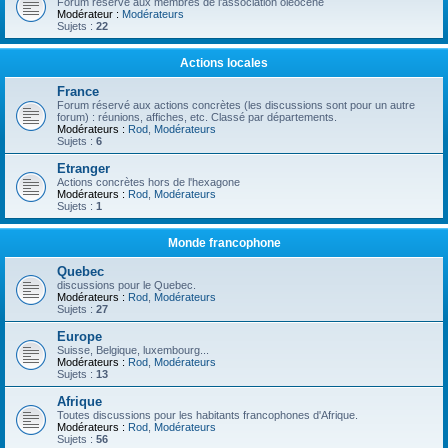
Forum réservé aux membres de l'association oléocène
Modérateur :
Modérateurs
Sujets :
22
Actions locales
France
Forum réservé aux actions concrètes (les discussions sont pour un autre
forum) : réunions, affiches, etc. Classé par départements.
Modérateurs :
Rod
,
Modérateurs
Sujets :
6
Etranger
Actions concrètes hors de l'hexagone
Modérateurs :
Rod
,
Modérateurs
Sujets :
1
Monde francophone
Quebec
discussions pour le Quebec.
Modérateurs :
Rod
,
Modérateurs
Sujets :
27
Europe
Suisse, Belgique, luxembourg...
Modérateurs :
Rod
,
Modérateurs
Sujets :
13
Afrique
Toutes discussions pour les habitants francophones d'Afrique.
Modérateurs :
Rod
,
Modérateurs
Sujets :
56