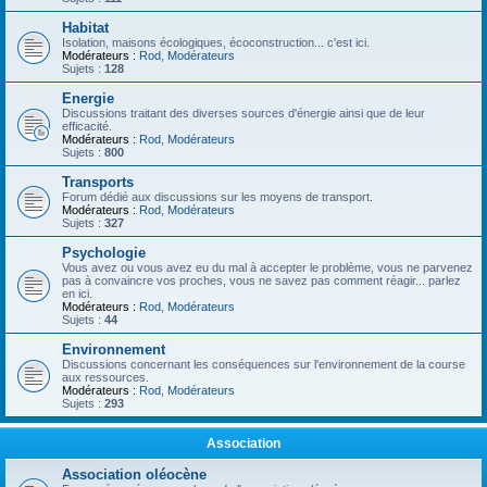
Habitat
Isolation, maisons écologiques, écoconstruction... c'est ici.
Modérateurs :
Rod
,
Modérateurs
Sujets :
128
Energie
Discussions traitant des diverses sources d'énergie ainsi que de leur
efficacité.
Modérateurs :
Rod
,
Modérateurs
Sujets :
800
Transports
Forum dédié aux discussions sur les moyens de transport.
Modérateurs :
Rod
,
Modérateurs
Sujets :
327
Psychologie
Vous avez ou vous avez eu du mal à accepter le problème, vous ne parvenez
pas à convaincre vos proches, vous ne savez pas comment réagir... parlez
en ici.
Modérateurs :
Rod
,
Modérateurs
Sujets :
44
Environnement
Discussions concernant les conséquences sur l'environnement de la course
aux ressources.
Modérateurs :
Rod
,
Modérateurs
Sujets :
293
Association
Association oléocène