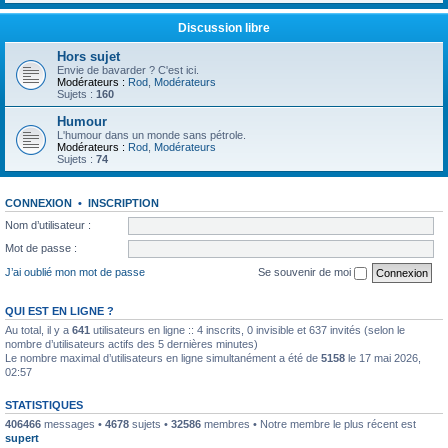
Discussion libre
Hors sujet
Envie de bavarder ? C'est ici.
Modérateurs :
Rod
,
Modérateurs
Sujets :
160
Humour
L'humour dans un monde sans pétrole.
Modérateurs :
Rod
,
Modérateurs
Sujets :
74
CONNEXION
•
INSCRIPTION
Nom d’utilisateur :
Mot de passe :
J’ai oublié mon mot de passe
Se souvenir de moi
QUI EST EN LIGNE ?
Au total, il y a
641
utilisateurs en ligne :: 4 inscrits, 0 invisible et 637 invités (selon le
nombre d’utilisateurs actifs des 5 dernières minutes)
Le nombre maximal d’utilisateurs en ligne simultanément a été de
5158
le 17 mai 2026,
02:57
STATISTIQUES
406466
messages •
4678
sujets •
32586
membres • Notre membre le plus récent est
supert