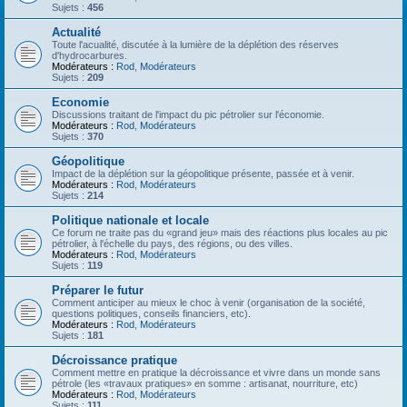
Sujets :
456
Actualité
Toute l'acualité, discutée à la lumière de la déplétion des réserves
d'hydrocarbures.
Modérateurs :
Rod
,
Modérateurs
Sujets :
209
Economie
Discussions traitant de l'impact du pic pétrolier sur l'économie.
Modérateurs :
Rod
,
Modérateurs
Sujets :
370
Géopolitique
Impact de la déplétion sur la géopolitique présente, passée et à venir.
Modérateurs :
Rod
,
Modérateurs
Sujets :
214
Politique nationale et locale
Ce forum ne traite pas du «grand jeu» mais des réactions plus locales au pic
pétrolier, à l'échelle du pays, des régions, ou des villes.
Modérateurs :
Rod
,
Modérateurs
Sujets :
119
Préparer le futur
Comment anticiper au mieux le choc à venir (organisation de la société,
questions politiques, conseils financiers, etc).
Modérateurs :
Rod
,
Modérateurs
Sujets :
181
Décroissance pratique
Comment mettre en pratique la décroissance et vivre dans un monde sans
pétrole (les «travaux pratiques» en somme : artisanat, nourriture, etc)
Modérateurs :
Rod
,
Modérateurs
Sujets :
111