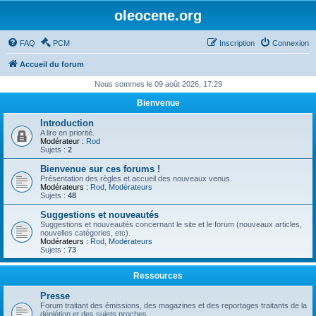
oleocene.org
FAQ
PCM
Inscription
Connexion
Accueil du forum
Nous sommes le 09 août 2026, 17:29
Bienvenue
Introduction
A lire en priorité.
Modérateur :
Rod
Sujets :
2
Bienvenue sur ces forums !
Présentation des règles et accueil des nouveaux venus.
Modérateurs :
Rod
,
Modérateurs
Sujets :
48
Suggestions et nouveautés
Suggestions et nouveautés concernant le site et le forum (nouveaux articles,
nouvelles catégories, etc).
Modérateurs :
Rod
,
Modérateurs
Sujets :
73
Ressources
Presse
Forum traitant des émissions, des magazines et des reportages traitants de la
déplétion et des sujets proches.