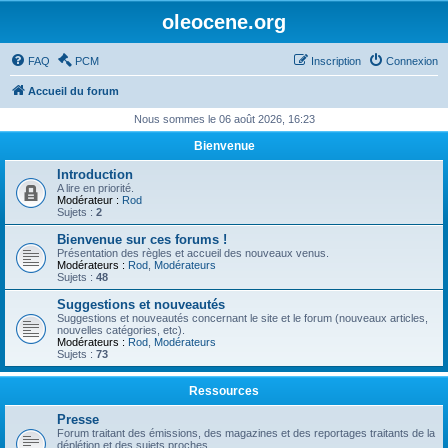
oleocene.org
FAQ
PCM
Inscription
Connexion
Accueil du forum
Nous sommes le 06 août 2026, 16:23
Bienvenue
Introduction
A lire en priorité.
Modérateur :
Rod
Sujets :
2
Bienvenue sur ces forums !
Présentation des règles et accueil des nouveaux venus.
Modérateurs :
Rod
,
Modérateurs
Sujets :
48
Suggestions et nouveautés
Suggestions et nouveautés concernant le site et le forum (nouveaux articles,
nouvelles catégories, etc).
Modérateurs :
Rod
,
Modérateurs
Sujets :
73
Ressources
Presse
Forum traitant des émissions, des magazines et des reportages traitants de la
déplétion et des sujets proches.