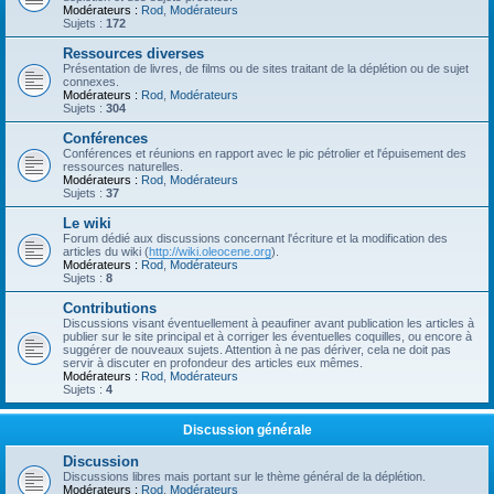
Modérateurs :
Rod
,
Modérateurs
Sujets :
172
Ressources diverses
Présentation de livres, de films ou de sites traitant de la déplétion ou de sujet
connexes.
Modérateurs :
Rod
,
Modérateurs
Sujets :
304
Conférences
Conférences et réunions en rapport avec le pic pétrolier et l'épuisement des
ressources naturelles.
Modérateurs :
Rod
,
Modérateurs
Sujets :
37
Le wiki
Forum dédié aux discussions concernant l'écriture et la modification des
articles du wiki (
http://wiki.oleocene.org
).
Modérateurs :
Rod
,
Modérateurs
Sujets :
8
Contributions
Discussions visant éventuellement à peaufiner avant publication les articles à
publier sur le site principal et à corriger les éventuelles coquilles, ou encore à
suggérer de nouveaux sujets. Attention à ne pas dériver, cela ne doit pas
servir à discuter en profondeur des articles eux mêmes.
Modérateurs :
Rod
,
Modérateurs
Sujets :
4
Discussion générale
Discussion
Discussions libres mais portant sur le thème général de la déplétion.
Modérateurs :
Rod
,
Modérateurs