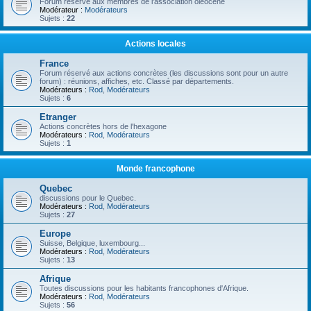
Forum réservé aux membres de l'association oléocène
Modérateur :
Modérateurs
Sujets :
22
Actions locales
France
Forum réservé aux actions concrètes (les discussions sont pour un autre
forum) : réunions, affiches, etc. Classé par départements.
Modérateurs :
Rod
,
Modérateurs
Sujets :
6
Etranger
Actions concrètes hors de l'hexagone
Modérateurs :
Rod
,
Modérateurs
Sujets :
1
Monde francophone
Quebec
discussions pour le Quebec.
Modérateurs :
Rod
,
Modérateurs
Sujets :
27
Europe
Suisse, Belgique, luxembourg...
Modérateurs :
Rod
,
Modérateurs
Sujets :
13
Afrique
Toutes discussions pour les habitants francophones d'Afrique.
Modérateurs :
Rod
,
Modérateurs
Sujets :
56