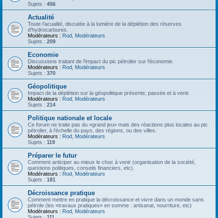
Sujets :
456
Actualité
Toute l'acualité, discutée à la lumière de la déplétion des réserves
d'hydrocarbures.
Modérateurs :
Rod
,
Modérateurs
Sujets :
209
Economie
Discussions traitant de l'impact du pic pétrolier sur l'économie.
Modérateurs :
Rod
,
Modérateurs
Sujets :
370
Géopolitique
Impact de la déplétion sur la géopolitique présente, passée et à venir.
Modérateurs :
Rod
,
Modérateurs
Sujets :
214
Politique nationale et locale
Ce forum ne traite pas du «grand jeu» mais des réactions plus locales au pic
pétrolier, à l'échelle du pays, des régions, ou des villes.
Modérateurs :
Rod
,
Modérateurs
Sujets :
119
Préparer le futur
Comment anticiper au mieux le choc à venir (organisation de la société,
questions politiques, conseils financiers, etc).
Modérateurs :
Rod
,
Modérateurs
Sujets :
181
Décroissance pratique
Comment mettre en pratique la décroissance et vivre dans un monde sans
pétrole (les «travaux pratiques» en somme : artisanat, nourriture, etc)
Modérateurs :
Rod
,
Modérateurs
Sujets :
111