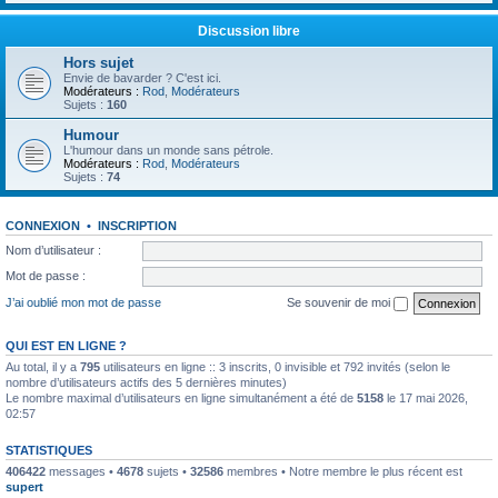
Discussion libre
Hors sujet
Envie de bavarder ? C'est ici.
Modérateurs :
Rod
,
Modérateurs
Sujets :
160
Humour
L'humour dans un monde sans pétrole.
Modérateurs :
Rod
,
Modérateurs
Sujets :
74
CONNEXION
•
INSCRIPTION
Nom d’utilisateur :
Mot de passe :
J’ai oublié mon mot de passe
Se souvenir de moi
QUI EST EN LIGNE ?
Au total, il y a
795
utilisateurs en ligne :: 3 inscrits, 0 invisible et 792 invités (selon le
nombre d’utilisateurs actifs des 5 dernières minutes)
Le nombre maximal d’utilisateurs en ligne simultanément a été de
5158
le 17 mai 2026,
02:57
STATISTIQUES
406422
messages •
4678
sujets •
32586
membres • Notre membre le plus récent est
supert