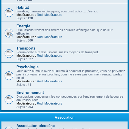
Habitat
Isolation, maisons écologiques, écoconstruction... c'est ici.
Modérateurs :
Rod
,
Modérateurs
Sujets :
128
Energie
Discussions traitant des diverses sources d'énergie ainsi que de leur
efficacité.
Modérateurs :
Rod
,
Modérateurs
Sujets :
800
Transports
Forum dédié aux discussions sur les moyens de transport.
Modérateurs :
Rod
,
Modérateurs
Sujets :
327
Psychologie
Vous avez ou vous avez eu du mal à accepter le problème, vous ne parvenez
pas à convaincre vos proches, vous ne savez pas comment réagir... parlez
en ici.
Modérateurs :
Rod
,
Modérateurs
Sujets :
44
Environnement
Discussions concernant les conséquences sur l'environnement de la course
aux ressources.
Modérateurs :
Rod
,
Modérateurs
Sujets :
293
Association
Association oléocène