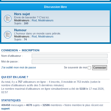
Discussion libre
Hors sujet
Envie de bavarder ? C'est ici.
Modérateurs :
Rod
,
Modérateurs
Sujets :
160
Humour
L'humour dans un monde sans pétrole.
Modérateurs :
Rod
,
Modérateurs
Sujets :
74
CONNEXION
•
INSCRIPTION
Nom d’utilisateur :
Mot de passe :
J’ai oublié mon mot de passe
Se souvenir de moi
QUI EST EN LIGNE ?
Au total, il y a
757
utilisateurs en ligne :: 4 inscrits, 0 invisible et 753 invités (selon le
nombre d’utilisateurs actifs des 5 dernières minutes)
Le nombre maximal d’utilisateurs en ligne simultanément a été de
5158
le 17 mai 2026,
02:57
STATISTIQUES
406458
messages •
4678
sujets •
32586
membres • Notre membre le plus récent est
supert