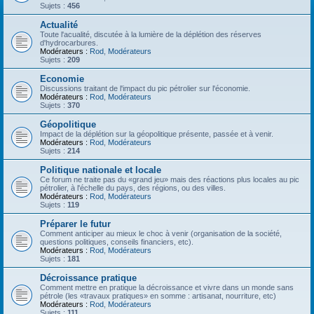
Sujets :
456
Actualité
Toute l'acualité, discutée à la lumière de la déplétion des réserves
d'hydrocarbures.
Modérateurs :
Rod
,
Modérateurs
Sujets :
209
Economie
Discussions traitant de l'impact du pic pétrolier sur l'économie.
Modérateurs :
Rod
,
Modérateurs
Sujets :
370
Géopolitique
Impact de la déplétion sur la géopolitique présente, passée et à venir.
Modérateurs :
Rod
,
Modérateurs
Sujets :
214
Politique nationale et locale
Ce forum ne traite pas du «grand jeu» mais des réactions plus locales au pic
pétrolier, à l'échelle du pays, des régions, ou des villes.
Modérateurs :
Rod
,
Modérateurs
Sujets :
119
Préparer le futur
Comment anticiper au mieux le choc à venir (organisation de la société,
questions politiques, conseils financiers, etc).
Modérateurs :
Rod
,
Modérateurs
Sujets :
181
Décroissance pratique
Comment mettre en pratique la décroissance et vivre dans un monde sans
pétrole (les «travaux pratiques» en somme : artisanat, nourriture, etc)
Modérateurs :
Rod
,
Modérateurs
Sujets :
111