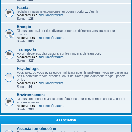
Habitat
Isolation, maisons écologiques, écoconstruction... c'est ici.
Modérateurs :
Rod
,
Modérateurs
Sujets :
128
Energie
Discussions traitant des diverses sources d'énergie ainsi que de leur
efficacité.
Modérateurs :
Rod
,
Modérateurs
Sujets :
800
Transports
Forum dédié aux discussions sur les moyens de transport.
Modérateurs :
Rod
,
Modérateurs
Sujets :
327
Psychologie
Vous avez ou vous avez eu du mal à accepter le problème, vous ne parvenez
pas à convaincre vos proches, vous ne savez pas comment réagir... parlez
en ici.
Modérateurs :
Rod
,
Modérateurs
Sujets :
44
Environnement
Discussions concernant les conséquences sur l'environnement de la course
aux ressources.
Modérateurs :
Rod
,
Modérateurs
Sujets :
293
Association
Association oléocène