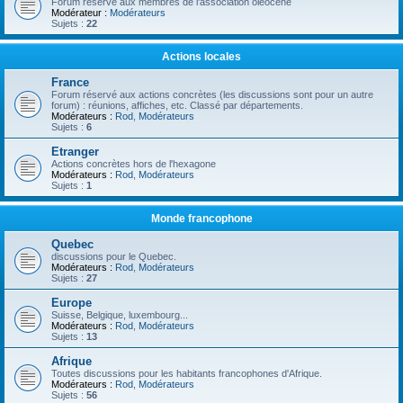
Forum réservé aux membres de l'association oléocène
Modérateur :
Modérateurs
Sujets :
22
Actions locales
France
Forum réservé aux actions concrètes (les discussions sont pour un autre
forum) : réunions, affiches, etc. Classé par départements.
Modérateurs :
Rod
,
Modérateurs
Sujets :
6
Etranger
Actions concrètes hors de l'hexagone
Modérateurs :
Rod
,
Modérateurs
Sujets :
1
Monde francophone
Quebec
discussions pour le Quebec.
Modérateurs :
Rod
,
Modérateurs
Sujets :
27
Europe
Suisse, Belgique, luxembourg...
Modérateurs :
Rod
,
Modérateurs
Sujets :
13
Afrique
Toutes discussions pour les habitants francophones d'Afrique.
Modérateurs :
Rod
,
Modérateurs
Sujets :
56