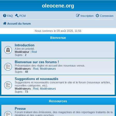
oleocene.org
FAQ
PCM
Inscription
Connexion
Accueil du forum
Nous sommes le 09 août 2026, 11:56
Bienvenue
Introduction
A lire en priorité.
Modérateur :
Rod
Sujets :
2
Bienvenue sur ces forums !
Présentation des règles et accueil des nouveaux venus.
Modérateurs :
Rod
,
Modérateurs
Sujets :
48
Suggestions et nouveautés
Suggestions et nouveautés concernant le site et le forum (nouveaux articles,
nouvelles catégories, etc).
Modérateurs :
Rod
,
Modérateurs
Sujets :
73
Ressources
Presse
Forum traitant des émissions, des magazines et des reportages traitants de la
déplétion et des sujets proches.