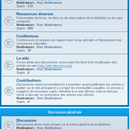
Modérateurs :
Rod
,
Modérateurs
Sujets :
172
Ressources diverses
Présentation de livres, de films ou de sites traitant de la déplétion ou de sujet
connexes.
Modérateurs :
Rod
,
Modérateurs
Sujets :
304
Conférences
Conférences et réunions en rapport avec le pic pétrolier et l'épuisement des
ressources naturelles.
Modérateurs :
Rod
,
Modérateurs
Sujets :
37
Le wiki
Forum dédié aux discussions concernant l'écriture et la modification des
articles du wiki (
http://wiki.oleocene.org
).
Modérateurs :
Rod
,
Modérateurs
Sujets :
8
Contributions
Discussions visant éventuellement à peaufiner avant publication les articles à
publier sur le site principal et à corriger les éventuelles coquilles, ou encore à
suggérer de nouveaux sujets. Attention à ne pas dériver, cela ne doit pas
servir à discuter en profondeur des articles eux mêmes.
Modérateurs :
Rod
,
Modérateurs
Sujets :
4
Discussion générale
Discussion
Discussions libres mais portant sur le thème général de la déplétion.
Modérateurs :
Rod
,
Modérateurs