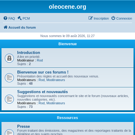
oleocene.org
FAQ
PCM
Inscription
Connexion
Accueil du forum
Nous sommes le 09 août 2026, 11:27
Bienvenue
Introduction
A lire en priorité.
Modérateur :
Rod
Sujets :
2
Bienvenue sur ces forums !
Présentation des règles et accueil des nouveaux venus.
Modérateurs :
Rod
,
Modérateurs
Sujets :
48
Suggestions et nouveautés
Suggestions et nouveautés concernant le site et le forum (nouveaux articles,
nouvelles catégories, etc).
Modérateurs :
Rod
,
Modérateurs
Sujets :
73
Ressources
Presse
Forum traitant des émissions, des magazines et des reportages traitants de la
déplétion et des sujets proches.