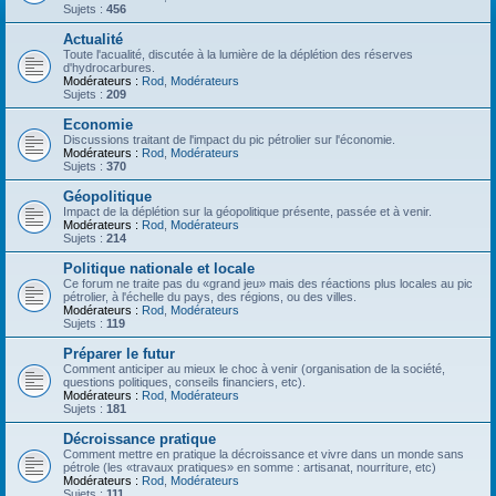
Sujets :
456
Actualité
Toute l'acualité, discutée à la lumière de la déplétion des réserves
d'hydrocarbures.
Modérateurs :
Rod
,
Modérateurs
Sujets :
209
Economie
Discussions traitant de l'impact du pic pétrolier sur l'économie.
Modérateurs :
Rod
,
Modérateurs
Sujets :
370
Géopolitique
Impact de la déplétion sur la géopolitique présente, passée et à venir.
Modérateurs :
Rod
,
Modérateurs
Sujets :
214
Politique nationale et locale
Ce forum ne traite pas du «grand jeu» mais des réactions plus locales au pic
pétrolier, à l'échelle du pays, des régions, ou des villes.
Modérateurs :
Rod
,
Modérateurs
Sujets :
119
Préparer le futur
Comment anticiper au mieux le choc à venir (organisation de la société,
questions politiques, conseils financiers, etc).
Modérateurs :
Rod
,
Modérateurs
Sujets :
181
Décroissance pratique
Comment mettre en pratique la décroissance et vivre dans un monde sans
pétrole (les «travaux pratiques» en somme : artisanat, nourriture, etc)
Modérateurs :
Rod
,
Modérateurs
Sujets :
111