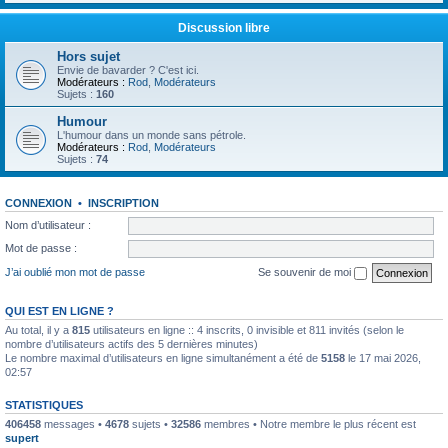
Discussion libre
Hors sujet
Envie de bavarder ? C'est ici.
Modérateurs :
Rod
,
Modérateurs
Sujets :
160
Humour
L'humour dans un monde sans pétrole.
Modérateurs :
Rod
,
Modérateurs
Sujets :
74
CONNEXION
•
INSCRIPTION
Nom d’utilisateur :
Mot de passe :
J’ai oublié mon mot de passe
Se souvenir de moi
QUI EST EN LIGNE ?
Au total, il y a
815
utilisateurs en ligne :: 4 inscrits, 0 invisible et 811 invités (selon le
nombre d’utilisateurs actifs des 5 dernières minutes)
Le nombre maximal d’utilisateurs en ligne simultanément a été de
5158
le 17 mai 2026,
02:57
STATISTIQUES
406458
messages •
4678
sujets •
32586
membres • Notre membre le plus récent est
supert