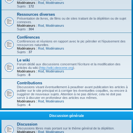
Modérateurs :
Rod
,
Modérateurs
Sujets :
172
Ressources diverses
Présentation de livres, de films ou de sites traitant de la déplétion ou de sujet
connexes.
Modérateurs :
Rod
,
Modérateurs
Sujets :
304
Conférences
Conférences et réunions en rapport avec le pic pétrolier et l'épuisement des
ressources naturelles.
Modérateurs :
Rod
,
Modérateurs
Sujets :
37
Le wiki
Forum dédié aux discussions concernant l'écriture et la modification des
articles du wiki (
http://wiki.oleocene.org
).
Modérateurs :
Rod
,
Modérateurs
Sujets :
8
Contributions
Discussions visant éventuellement à peaufiner avant publication les articles à
publier sur le site principal et à corriger les éventuelles coquilles, ou encore à
suggérer de nouveaux sujets. Attention à ne pas dériver, cela ne doit pas
servir à discuter en profondeur des articles eux mêmes.
Modérateurs :
Rod
,
Modérateurs
Sujets :
4
Discussion générale
Discussion
Discussions libres mais portant sur le thème général de la déplétion.
Modérateurs :
Rod
,
Modérateurs