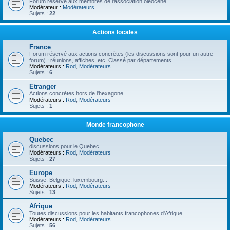
Forum réservé aux membres de l'association oléocène
Modérateur :
Modérateurs
Sujets :
22
Actions locales
France
Forum réservé aux actions concrètes (les discussions sont pour un autre
forum) : réunions, affiches, etc. Classé par départements.
Modérateurs :
Rod
,
Modérateurs
Sujets :
6
Etranger
Actions concrètes hors de l'hexagone
Modérateurs :
Rod
,
Modérateurs
Sujets :
1
Monde francophone
Quebec
discussions pour le Quebec.
Modérateurs :
Rod
,
Modérateurs
Sujets :
27
Europe
Suisse, Belgique, luxembourg...
Modérateurs :
Rod
,
Modérateurs
Sujets :
13
Afrique
Toutes discussions pour les habitants francophones d'Afrique.
Modérateurs :
Rod
,
Modérateurs
Sujets :
56