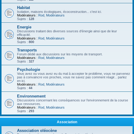
Habitat
Isolation, maisons écologiques, écoconstruction... c'est ici.
Modérateurs :
Rod
,
Modérateurs
Sujets :
128
Energie
Discussions traitant des diverses sources d'énergie ainsi que de leur
efficacité.
Modérateurs :
Rod
,
Modérateurs
Sujets :
800
Transports
Forum dédié aux discussions sur les moyens de transport.
Modérateurs :
Rod
,
Modérateurs
Sujets :
327
Psychologie
Vous avez ou vous avez eu du mal à accepter le problème, vous ne parvenez
pas à convaincre vos proches, vous ne savez pas comment réagir... parlez
en ici.
Modérateurs :
Rod
,
Modérateurs
Sujets :
44
Environnement
Discussions concernant les conséquences sur l'environnement de la course
aux ressources.
Modérateurs :
Rod
,
Modérateurs
Sujets :
293
Association
Association oléocène