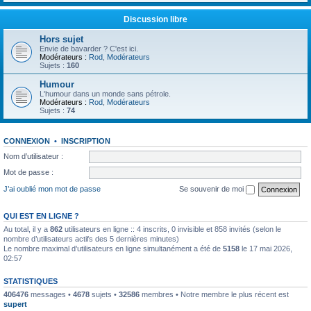
Discussion libre
Hors sujet
Envie de bavarder ? C'est ici.
Modérateurs :
Rod
,
Modérateurs
Sujets :
160
Humour
L'humour dans un monde sans pétrole.
Modérateurs :
Rod
,
Modérateurs
Sujets :
74
CONNEXION
•
INSCRIPTION
Nom d’utilisateur :
Mot de passe :
J’ai oublié mon mot de passe
Se souvenir de moi
QUI EST EN LIGNE ?
Au total, il y a
862
utilisateurs en ligne :: 4 inscrits, 0 invisible et 858 invités (selon le
nombre d’utilisateurs actifs des 5 dernières minutes)
Le nombre maximal d’utilisateurs en ligne simultanément a été de
5158
le 17 mai 2026,
02:57
STATISTIQUES
406476
messages •
4678
sujets •
32586
membres • Notre membre le plus récent est
supert