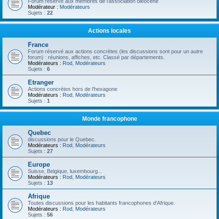
Forum réservé aux membres de l'association oléocène
Modérateur :
Modérateurs
Sujets :
22
Actions locales
France
Forum réservé aux actions concrètes (les discussions sont pour un autre
forum) : réunions, affiches, etc. Classé par départements.
Modérateurs :
Rod
,
Modérateurs
Sujets :
6
Etranger
Actions concrètes hors de l'hexagone
Modérateurs :
Rod
,
Modérateurs
Sujets :
1
Monde francophone
Quebec
discussions pour le Quebec.
Modérateurs :
Rod
,
Modérateurs
Sujets :
27
Europe
Suisse, Belgique, luxembourg...
Modérateurs :
Rod
,
Modérateurs
Sujets :
13
Afrique
Toutes discussions pour les habitants francophones d'Afrique.
Modérateurs :
Rod
,
Modérateurs
Sujets :
56