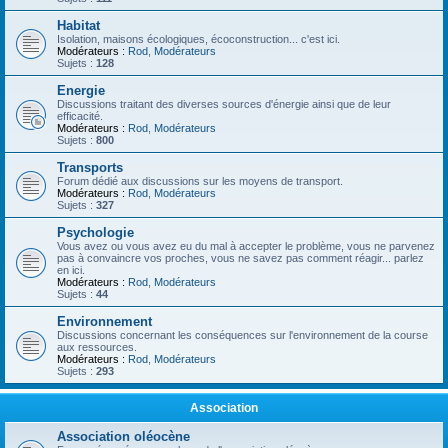
Habitat
Isolation, maisons écologiques, écoconstruction... c'est ici.
Modérateurs :
Rod
,
Modérateurs
Sujets :
128
Energie
Discussions traitant des diverses sources d'énergie ainsi que de leur
efficacité.
Modérateurs :
Rod
,
Modérateurs
Sujets :
800
Transports
Forum dédié aux discussions sur les moyens de transport.
Modérateurs :
Rod
,
Modérateurs
Sujets :
327
Psychologie
Vous avez ou vous avez eu du mal à accepter le problème, vous ne parvenez
pas à convaincre vos proches, vous ne savez pas comment réagir... parlez
en ici.
Modérateurs :
Rod
,
Modérateurs
Sujets :
44
Environnement
Discussions concernant les conséquences sur l'environnement de la course
aux ressources.
Modérateurs :
Rod
,
Modérateurs
Sujets :
293
Association
Association oléocène