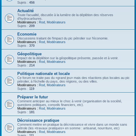
Sujets :
456
Actualité
Toute l'acualité, discutée à la lumière de la déplétion des réserves
d'hydrocarbures.
Modérateurs :
Rod
,
Modérateurs
Sujets :
209
Economie
Discussions traitant de l'impact du pic pétrolier sur l'économie.
Modérateurs :
Rod
,
Modérateurs
Sujets :
370
Géopolitique
Impact de la déplétion sur la géopolitique présente, passée et à venir.
Modérateurs :
Rod
,
Modérateurs
Sujets :
214
Politique nationale et locale
Ce forum ne traite pas du «grand jeu» mais des réactions plus locales au pic
pétrolier, à l'échelle du pays, des régions, ou des villes.
Modérateurs :
Rod
,
Modérateurs
Sujets :
119
Préparer le futur
Comment anticiper au mieux le choc à venir (organisation de la société,
questions politiques, conseils financiers, etc).
Modérateurs :
Rod
,
Modérateurs
Sujets :
181
Décroissance pratique
Comment mettre en pratique la décroissance et vivre dans un monde sans
pétrole (les «travaux pratiques» en somme : artisanat, nourriture, etc)
Modérateurs :
Rod
,
Modérateurs
Sujets :
111