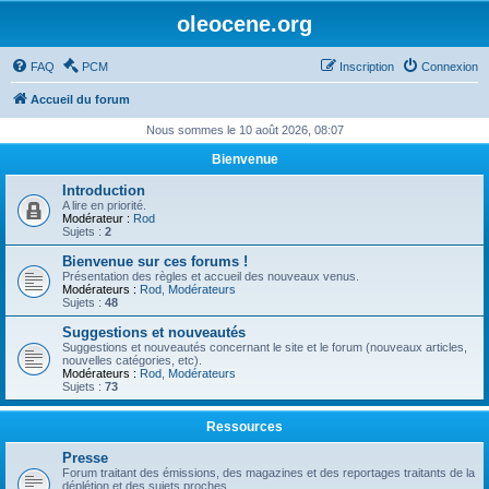
oleocene.org
FAQ
PCM
Inscription
Connexion
Accueil du forum
Nous sommes le 10 août 2026, 08:07
Bienvenue
Introduction
A lire en priorité.
Modérateur :
Rod
Sujets :
2
Bienvenue sur ces forums !
Présentation des règles et accueil des nouveaux venus.
Modérateurs :
Rod
,
Modérateurs
Sujets :
48
Suggestions et nouveautés
Suggestions et nouveautés concernant le site et le forum (nouveaux articles,
nouvelles catégories, etc).
Modérateurs :
Rod
,
Modérateurs
Sujets :
73
Ressources
Presse
Forum traitant des émissions, des magazines et des reportages traitants de la
déplétion et des sujets proches.