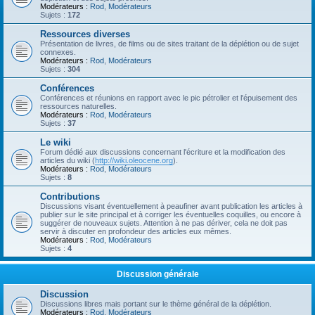
Modérateurs :
Rod
,
Modérateurs
Sujets :
172
Ressources diverses
Présentation de livres, de films ou de sites traitant de la déplétion ou de sujet
connexes.
Modérateurs :
Rod
,
Modérateurs
Sujets :
304
Conférences
Conférences et réunions en rapport avec le pic pétrolier et l'épuisement des
ressources naturelles.
Modérateurs :
Rod
,
Modérateurs
Sujets :
37
Le wiki
Forum dédié aux discussions concernant l'écriture et la modification des
articles du wiki (
http://wiki.oleocene.org
).
Modérateurs :
Rod
,
Modérateurs
Sujets :
8
Contributions
Discussions visant éventuellement à peaufiner avant publication les articles à
publier sur le site principal et à corriger les éventuelles coquilles, ou encore à
suggérer de nouveaux sujets. Attention à ne pas dériver, cela ne doit pas
servir à discuter en profondeur des articles eux mêmes.
Modérateurs :
Rod
,
Modérateurs
Sujets :
4
Discussion générale
Discussion
Discussions libres mais portant sur le thème général de la déplétion.
Modérateurs :
Rod
,
Modérateurs