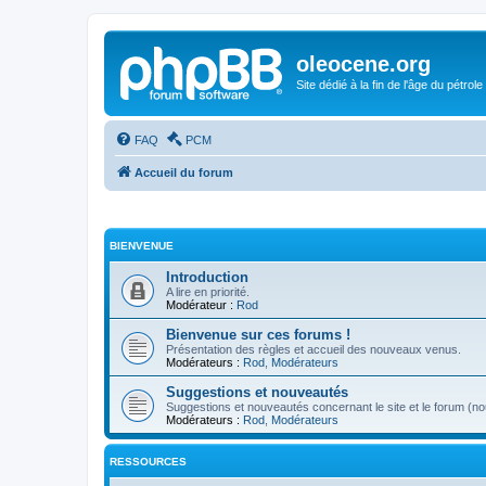
oleocene.org
Site dédié à la fin de l'âge du pétrole
FAQ
PCM
Accueil du forum
BIENVENUE
Introduction
A lire en priorité.
Modérateur :
Rod
Bienvenue sur ces forums !
Présentation des règles et accueil des nouveaux venus.
Modérateurs :
Rod
,
Modérateurs
Suggestions et nouveautés
Suggestions et nouveautés concernant le site et le forum (nou
Modérateurs :
Rod
,
Modérateurs
RESSOURCES