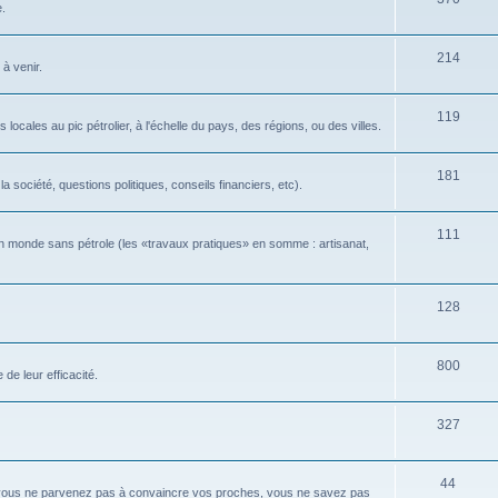
e.
214
 à venir.
119
locales au pic pétrolier, à l'échelle du pays, des régions, ou des villes.
181
 société, questions politiques, conseils financiers, etc).
111
n monde sans pétrole (les «travaux pratiques» en somme : artisanat,
128
800
de leur efficacité.
327
44
 vous ne parvenez pas à convaincre vos proches, vous ne savez pas