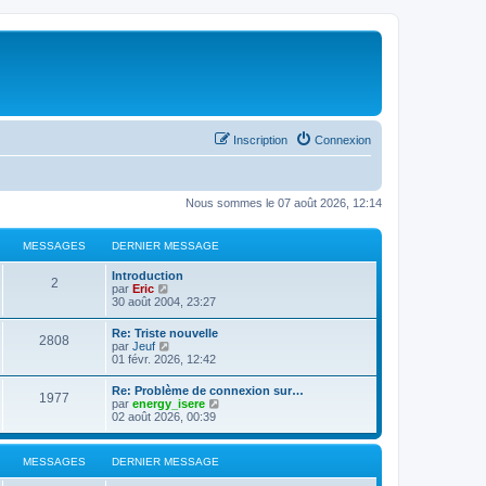
Inscription
Connexion
Nous sommes le 07 août 2026, 12:14
MESSAGES
DERNIER MESSAGE
Introduction
2
C
par
Eric
o
30 août 2004, 23:27
n
s
Re: Triste nouvelle
2808
u
C
par
Jeuf
l
o
01 févr. 2026, 12:42
t
n
e
s
Re: Problème de connexion sur…
r
1977
u
C
par
energy_isere
l
l
o
02 août 2026, 00:39
e
t
n
d
e
s
e
r
u
r
MESSAGES
DERNIER MESSAGE
l
l
n
e
t
i