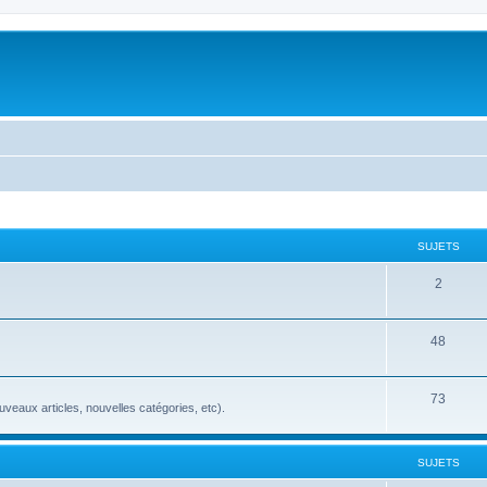
SUJETS
2
48
73
veaux articles, nouvelles catégories, etc).
SUJETS