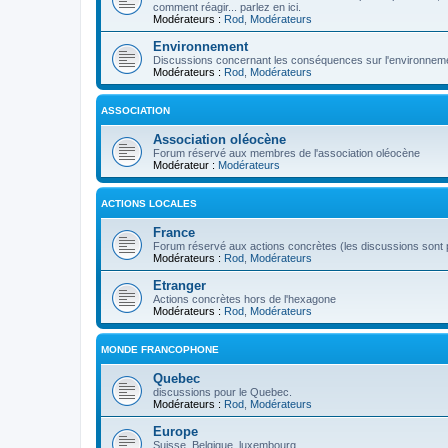
comment réagir... parlez en ici.
Modérateurs :
Rod
,
Modérateurs
Environnement
Discussions concernant les conséquences sur l'environneme
Modérateurs :
Rod
,
Modérateurs
ASSOCIATION
Association oléocène
Forum réservé aux membres de l'association oléocène
Modérateur :
Modérateurs
ACTIONS LOCALES
France
Forum réservé aux actions concrètes (les discussions sont p
Modérateurs :
Rod
,
Modérateurs
Etranger
Actions concrètes hors de l'hexagone
Modérateurs :
Rod
,
Modérateurs
MONDE FRANCOPHONE
Quebec
discussions pour le Quebec.
Modérateurs :
Rod
,
Modérateurs
Europe
Suisse, Belgique, luxembourg...