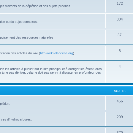
172
s traitants de la déplétion et des sujets proches.
304
létion ou de sujet connexes.
37
'épuisement des ressources naturelles.
8
cation des articles du wiki (
http://wiki.oleocene.org
).
4
 les articles à publier sur le site principal et à corriger les éventuelles
 à ne pas dériver, cela ne doit pas servir à discuter en profondeur des
SUJETS
456
plétion.
209
serves d'hydrocarbures.
370