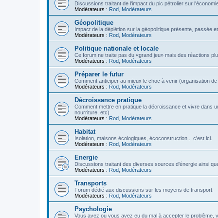
Discussions traitant de l'impact du pic pétrolier sur l'économi
Modérateurs :
Rod
,
Modérateurs
Géopolitique
Impact de la déplétion sur la géopolitique présente, passée et
Modérateurs :
Rod
,
Modérateurs
Politique nationale et locale
Ce forum ne traite pas du «grand jeu» mais des réactions plus 
Modérateurs :
Rod
,
Modérateurs
Préparer le futur
Comment anticiper au mieux le choc à venir (organisation de la
Modérateurs :
Rod
,
Modérateurs
Décroissance pratique
Comment mettre en pratique la décroissance et vivre dans u
nourriture, etc)
Modérateurs :
Rod
,
Modérateurs
Habitat
Isolation, maisons écologiques, écoconstruction... c'est ici.
Modérateurs :
Rod
,
Modérateurs
Energie
Discussions traitant des diverses sources d'énergie ainsi que 
Modérateurs :
Rod
,
Modérateurs
Transports
Forum dédié aux discussions sur les moyens de transport.
Modérateurs :
Rod
,
Modérateurs
Psychologie
Vous avez ou vous avez eu du mal à accepter le problème,