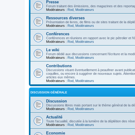
Presse
Forum traitant des émissions, des magazines et des reportage
Modérateurs :
Rod
,
Modérateurs
Ressources diverses
Présentation de livres, de films ou de sites traitant de la dép
Modérateurs :
Rod
,
Modérateurs
Conférences
Conférences et réunions en rapport avec le pic pétrolier et l
Modérateurs :
Rod
,
Modérateurs
Le wiki
Forum dédié aux discussions concernant l'écriture et la modifi
Modérateurs :
Rod
,
Modérateurs
Contributions
Discussions visant éventuellement à peaufiner avant publication
coquilles, ou encore à suggérer de nouveaux sujets. Attention
articles eux mêmes.
Modérateurs :
Rod
,
Modérateurs
DISCUSSION GÉNÉRALE
Discussion
Discussions libres mais portant sur le thème général de la dé
Modérateurs :
Rod
,
Modérateurs
Actualité
Toute l'acualité, discutée à la lumière de la déplétion des ré
Modérateurs :
Rod
,
Modérateurs
Economie