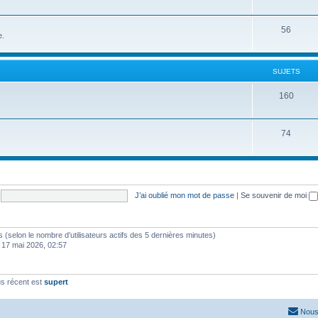
56
e.
SUJETS
160
74
J’ai oublié mon mot de passe
|
Se souvenir de moi
ités (selon le nombre d’utilisateurs actifs des 5 dernières minutes)
 17 mai 2026, 02:57
s récent est
supert
Nous