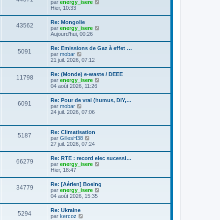
C
g
par
energy_isere
l
e
l
o
e
Hier, 10:33
e
s
t
n
d
s
e
s
e
a
Re: Mongolie
r
43562
u
r
g
C
par
energy_isere
l
l
n
e
o
Aujourd’hui, 00:26
e
t
i
n
d
e
e
s
e
Re: Emissions de Gaz à effet …
r
r
5091
u
r
C
par
mobar
l
m
l
n
o
21 juil. 2026, 07:12
e
e
t
i
n
d
s
e
e
s
e
s
Re: (Monde) e-waste / DEEE
r
r
11798
u
r
a
C
par
energy_isere
l
m
l
n
g
o
04 août 2026, 11:26
e
e
t
i
e
n
d
s
e
e
s
e
s
Re: Pour de vrai (humus, DIY,…
r
r
6091
u
r
a
C
par
mobar
l
m
l
n
g
o
24 juil. 2026, 07:06
e
e
t
i
e
n
d
s
e
e
s
e
s
r
r
u
r
a
Re: Climatisation
l
m
5187
l
n
g
C
par
GillesH38
e
e
t
i
e
o
27 juil. 2026, 07:24
d
s
e
e
n
e
s
r
r
s
r
a
Re: RTE : record elec sucessi…
l
m
66279
u
n
g
C
par
energy_isere
e
e
l
i
e
o
Hier, 18:47
d
s
t
e
n
e
s
e
r
s
r
a
Re: [Aérien] Boeing
r
m
34779
u
n
g
C
par
energy_isere
l
e
l
i
e
o
04 août 2026, 15:35
e
s
t
e
n
d
s
e
r
s
e
a
Re: Ukraine
r
m
5294
u
r
g
C
par
kercoz
l
e
l