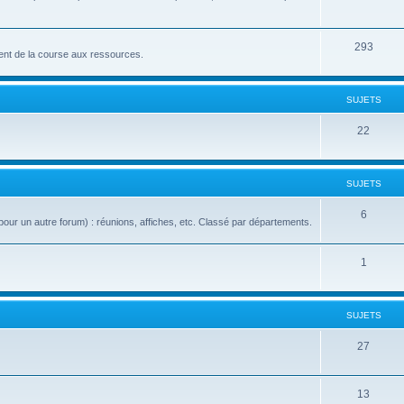
293
nt de la course aux ressources.
SUJETS
22
SUJETS
6
our un autre forum) : réunions, affiches, etc. Classé par départements.
1
SUJETS
27
13