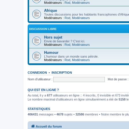
Modérateurs :
Rod
,
Modérateurs
Afrique
Toutes discussions pour les habitants francophones d'Afriqu
Modérateurs :
Rod
,
Modérateurs
DISCUSSION LIBRE
Hors sujet
Envie de bavarder ? C'est ici.
Modérateurs :
Rod
,
Modérateurs
Humour
L'humour dans un monde sans pétrole.
Modérateurs :
Rod
,
Modérateurs
CONNEXION
•
INSCRIPTION
Nom d’utilisateur :
Mot de passe :
QUI EST EN LIGNE ?
Au total, il y a
677
utilisateurs en ligne :: 4 inscrits, 0 invisible et 673 inv
Le nombre maximal d’utilisateurs en ligne simultanément a été de
5158
le
STATISTIQUES
406431
messages •
4678
sujets •
32586
membres • Notre membre le plu
Accueil du forum