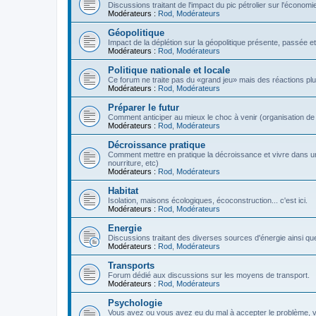
Discussions traitant de l'impact du pic pétrolier sur l'économi
Modérateurs :
Rod
,
Modérateurs
Géopolitique
Impact de la déplétion sur la géopolitique présente, passée et
Modérateurs :
Rod
,
Modérateurs
Politique nationale et locale
Ce forum ne traite pas du «grand jeu» mais des réactions plus 
Modérateurs :
Rod
,
Modérateurs
Préparer le futur
Comment anticiper au mieux le choc à venir (organisation de la
Modérateurs :
Rod
,
Modérateurs
Décroissance pratique
Comment mettre en pratique la décroissance et vivre dans u
nourriture, etc)
Modérateurs :
Rod
,
Modérateurs
Habitat
Isolation, maisons écologiques, écoconstruction... c'est ici.
Modérateurs :
Rod
,
Modérateurs
Energie
Discussions traitant des diverses sources d'énergie ainsi que 
Modérateurs :
Rod
,
Modérateurs
Transports
Forum dédié aux discussions sur les moyens de transport.
Modérateurs :
Rod
,
Modérateurs
Psychologie
Vous avez ou vous avez eu du mal à accepter le problème,