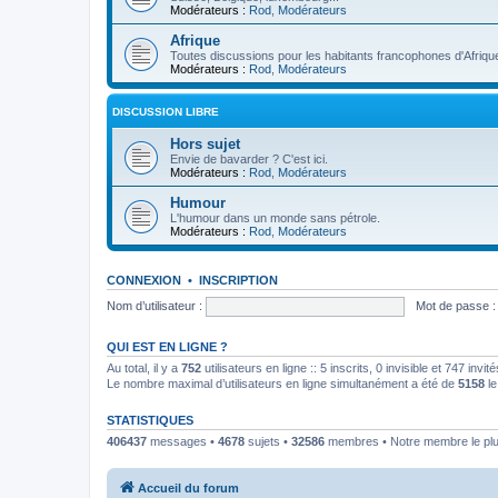
Modérateurs :
Rod
,
Modérateurs
Afrique
Toutes discussions pour les habitants francophones d'Afriqu
Modérateurs :
Rod
,
Modérateurs
DISCUSSION LIBRE
Hors sujet
Envie de bavarder ? C'est ici.
Modérateurs :
Rod
,
Modérateurs
Humour
L'humour dans un monde sans pétrole.
Modérateurs :
Rod
,
Modérateurs
CONNEXION
•
INSCRIPTION
Nom d’utilisateur :
Mot de passe :
QUI EST EN LIGNE ?
Au total, il y a
752
utilisateurs en ligne :: 5 inscrits, 0 invisible et 747 inv
Le nombre maximal d’utilisateurs en ligne simultanément a été de
5158
le
STATISTIQUES
406437
messages •
4678
sujets •
32586
membres • Notre membre le plu
Accueil du forum