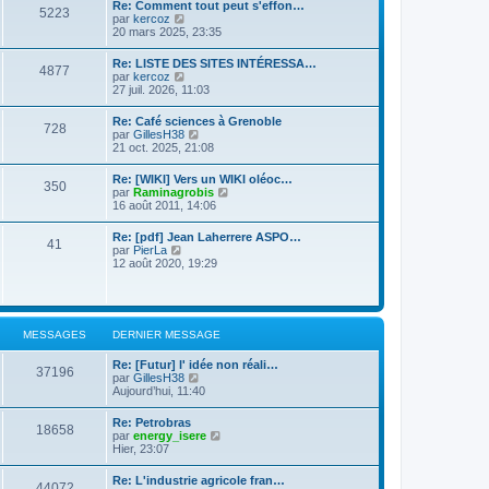
d
Re: Comment tout peut s'effon…
e
e
5223
e
C
par
kercoz
r
r
r
o
20 mars 2025, 23:35
l
m
n
n
e
e
i
s
d
s
Re: LISTE DES SITES INTÉRESSA…
e
4877
u
e
s
C
par
kercoz
r
l
r
a
o
27 juil. 2026, 11:03
m
t
n
g
n
e
e
i
e
s
s
Re: Café sciences à Grenoble
r
e
728
u
s
C
par
GillesH38
l
r
l
a
o
21 oct. 2025, 21:08
e
m
t
g
n
d
e
e
e
s
e
s
Re: [WIKI] Vers un WIKI oléoc…
r
350
u
r
s
C
par
Raminagrobis
l
l
n
a
o
16 août 2011, 14:06
e
t
i
g
n
d
e
e
e
s
e
Re: [pdf] Jean Laherrere ASPO…
r
r
41
u
r
C
par
PierLa
l
m
l
n
o
12 août 2020, 19:29
e
e
t
i
n
d
s
e
e
s
e
s
r
r
u
r
a
l
m
l
n
g
e
e
t
i
e
MESSAGES
DERNIER MESSAGE
d
s
e
e
e
s
r
r
r
a
Re: [Futur] l' idée non réali…
l
m
37196
n
g
C
par
GillesH38
e
e
i
e
o
Aujourd’hui, 11:40
d
s
e
n
e
s
r
s
r
a
Re: Petrobras
m
18658
u
n
g
C
par
energy_isere
e
l
i
e
o
Hier, 23:07
s
t
e
n
s
e
r
s
a
Re: L'industrie agricole fran…
r
m
44072
u