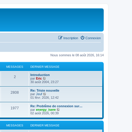
Inscription
Connexion
Nous sommes le 08 août 2026, 16:14
MESSAGES
DERNIER MESSAGE
Introduction
2
C
par
Eric
o
30 août 2004, 23:27
n
s
Re: Triste nouvelle
2808
u
C
par
Jeuf
l
o
01 févr. 2026, 12:42
t
n
e
s
Re: Problème de connexion sur…
r
1977
u
C
par
energy_isere
l
l
o
02 août 2026, 00:39
e
t
n
d
e
s
e
r
u
r
MESSAGES
DERNIER MESSAGE
l
l
n
e
t
i