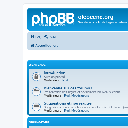
oleocene.org
Site dédié à la fin de l'âge du pétrole
FAQ
PCM
Accueil du forum
BIENVENUE
Introduction
A lire en priorité.
Modérateur :
Rod
Bienvenue sur ces forums !
Présentation des règles et accueil des nouveaux venus.
Modérateurs :
Rod
,
Modérateurs
Suggestions et nouveautés
Suggestions et nouveautés concernant le site et le forum (nou
Modérateurs :
Rod
,
Modérateurs
RESSOURCES