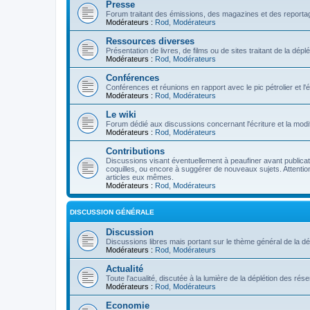
Presse
Forum traitant des émissions, des magazines et des reportage
Modérateurs :
Rod
,
Modérateurs
Ressources diverses
Présentation de livres, de films ou de sites traitant de la dép
Modérateurs :
Rod
,
Modérateurs
Conférences
Conférences et réunions en rapport avec le pic pétrolier et l
Modérateurs :
Rod
,
Modérateurs
Le wiki
Forum dédié aux discussions concernant l'écriture et la modifi
Modérateurs :
Rod
,
Modérateurs
Contributions
Discussions visant éventuellement à peaufiner avant publication
coquilles, ou encore à suggérer de nouveaux sujets. Attention
articles eux mêmes.
Modérateurs :
Rod
,
Modérateurs
DISCUSSION GÉNÉRALE
Discussion
Discussions libres mais portant sur le thème général de la dé
Modérateurs :
Rod
,
Modérateurs
Actualité
Toute l'acualité, discutée à la lumière de la déplétion des ré
Modérateurs :
Rod
,
Modérateurs
Economie