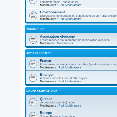
comment réagir... parlez en ici.
Modérateurs :
Rod
,
Modérateurs
Environnement
Discussions concernant les conséquences sur l'environneme
Modérateurs :
Rod
,
Modérateurs
ASSOCIATION
Association oléocène
Forum réservé aux membres de l'association oléocène
Modérateur :
Modérateurs
ACTIONS LOCALES
France
Forum réservé aux actions concrètes (les discussions sont p
Modérateurs :
Rod
,
Modérateurs
Etranger
Actions concrètes hors de l'hexagone
Modérateurs :
Rod
,
Modérateurs
MONDE FRANCOPHONE
Quebec
discussions pour le Quebec.
Modérateurs :
Rod
,
Modérateurs
Europe
Suisse, Belgique, luxembourg...