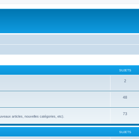
SUJETS
2
48
73
veaux articles, nouvelles catégories, etc).
SUJETS