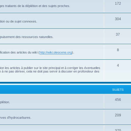
172
s traitants de la déplétion et des sujets proches.
304
létion ou de sujet connexes.
37
'épuisement des ressources naturelles.
8
cation des articles du wiki (
http://wiki.oleocene.org
).
4
 les articles à publier sur le site principal et à corriger les éventuelles
 à ne pas dériver, cela ne doit pas servir à discuter en profondeur des
SUJETS
456
plétion.
209
serves d'hydrocarbures.
370