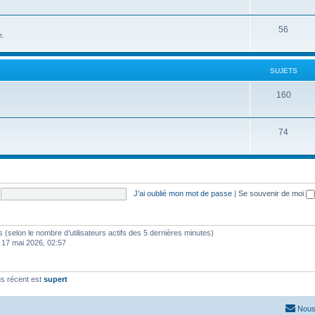
56
e.
SUJETS
160
74
J’ai oublié mon mot de passe
|
Se souvenir de moi
ités (selon le nombre d’utilisateurs actifs des 5 dernières minutes)
 17 mai 2026, 02:57
s récent est
supert
Nous