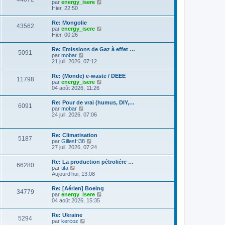
C
g
par
energy_isere
l
e
l
o
e
Hier, 22:50
e
s
t
n
d
s
e
s
e
a
Re: Mongolie
r
43562
u
r
g
C
par
energy_isere
l
l
n
e
o
Hier, 00:26
e
t
i
n
d
e
e
s
e
Re: Emissions de Gaz à effet …
r
r
5091
u
r
C
par
mobar
l
m
l
n
o
21 juil. 2026, 07:12
e
e
t
i
n
d
s
e
e
s
e
s
Re: (Monde) e-waste / DEEE
r
r
11798
u
r
a
C
par
energy_isere
l
m
l
n
g
o
04 août 2026, 11:26
e
e
t
i
e
n
d
s
e
e
s
e
s
Re: Pour de vrai (humus, DIY,…
r
r
6091
u
r
a
C
par
mobar
l
m
l
n
g
o
24 juil. 2026, 07:06
e
e
t
i
e
n
d
s
e
e
s
e
s
r
r
u
r
a
Re: Climatisation
l
m
5187
l
n
g
C
par
GillesH38
e
e
t
i
e
o
27 juil. 2026, 07:24
d
s
e
e
n
e
s
r
r
s
r
a
Re: La production pétroliére …
l
m
66280
u
n
g
C
par
tita
e
e
l
i
e
o
Aujourd’hui, 13:08
d
s
t
e
n
e
s
e
r
s
r
a
Re: [Aérien] Boeing
r
m
34779
u
n
g
C
par
energy_isere
l
e
l
i
e
o
04 août 2026, 15:35
e
s
t
e
n
d
s
e
r
s
e
a
Re: Ukraine
r
m
5294
u
r
g
C
par
kercoz
l
e
l