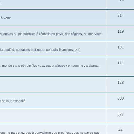
e.
214
 à venir.
119
locales au pic pétrolier, à l'échelle du pays, des régions, ou des villes.
181
 société, questions politiques, conseils financiers, etc).
111
n monde sans pétrole (les «travaux pratiques» en somme : artisanat,
128
800
de leur efficacité.
327
44
 vous ne parvenez pas à convaincre vos proches, vous ne savez pas