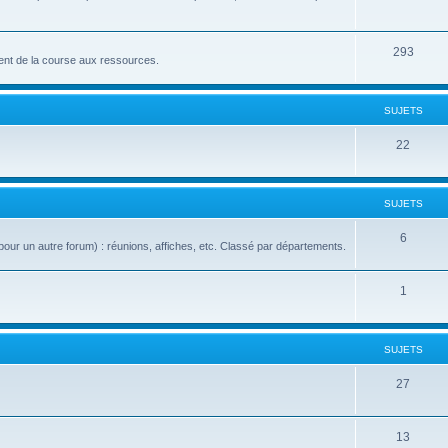
293
nt de la course aux ressources.
SUJETS
22
SUJETS
6
our un autre forum) : réunions, affiches, etc. Classé par départements.
1
SUJETS
27
13