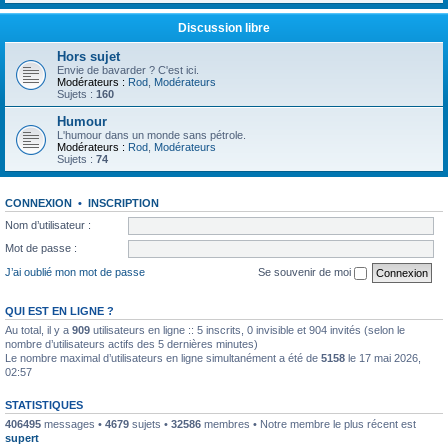
Discussion libre
Hors sujet
Envie de bavarder ? C'est ici.
Modérateurs :
Rod
,
Modérateurs
Sujets :
160
Humour
L'humour dans un monde sans pétrole.
Modérateurs :
Rod
,
Modérateurs
Sujets :
74
CONNEXION
•
INSCRIPTION
Nom d’utilisateur :
Mot de passe :
J’ai oublié mon mot de passe
Se souvenir de moi
QUI EST EN LIGNE ?
Au total, il y a
909
utilisateurs en ligne :: 5 inscrits, 0 invisible et 904 invités (selon le
nombre d’utilisateurs actifs des 5 dernières minutes)
Le nombre maximal d’utilisateurs en ligne simultanément a été de
5158
le 17 mai 2026,
02:57
STATISTIQUES
406495
messages •
4679
sujets •
32586
membres • Notre membre le plus récent est
supert