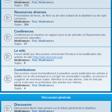
Modérateurs :
Rod
,
Modérateurs
Sujets :
172
Ressources diverses
Présentation de livres, de films ou de sites traitant de la déplétion ou de sujet
connexes.
Modérateurs :
Rod
,
Modérateurs
Sujets :
304
Conférences
Conférences et réunions en rapport avec le pic pétrolier et l'épuisement des
ressources naturelles.
Modérateurs :
Rod
,
Modérateurs
Sujets :
37
Le wiki
Forum dédié aux discussions concernant l'écriture et la modification des
articles du wiki (
http://wiki.oleocene.org
).
Modérateurs :
Rod
,
Modérateurs
Sujets :
8
Contributions
Discussions visant éventuellement à peaufiner avant publication les articles à
publier sur le site principal et à corriger les éventuelles coquilles, ou encore à
suggérer de nouveaux sujets. Attention à ne pas dériver, cela ne doit pas
servir à discuter en profondeur des articles eux mêmes.
Modérateurs :
Rod
,
Modérateurs
Sujets :
4
Discussion générale
Discussion
Discussions libres mais portant sur le thème général de la déplétion.
Modérateurs :
Rod
,
Modérateurs