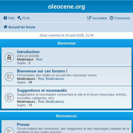
oleocene.org
FAQ
PCM
Inscription
Connexion
Accueil du forum
Nous sommes le 10 août 2026, 21:44
Bienvenue
Introduction
A lire en priorité.
Modérateur :
Rod
Sujets :
2
Bienvenue sur ces forums !
Présentation des règles et accueil des nouveaux venus.
Modérateurs :
Rod
,
Modérateurs
Sujets :
48
Suggestions et nouveautés
Suggestions et nouveautés concernant le site et le forum (nouveaux articles,
nouvelles catégories, etc).
Modérateurs :
Rod
,
Modérateurs
Sujets :
73
Ressources
Presse
Forum traitant des émissions, des magazines et des reportages traitants de la
déplétion et des sujets proches.