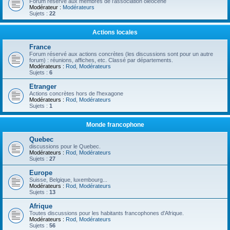
Forum réservé aux membres de l'association oléocène
Modérateur :
Modérateurs
Sujets :
22
Actions locales
France
Forum réservé aux actions concrètes (les discussions sont pour un autre
forum) : réunions, affiches, etc. Classé par départements.
Modérateurs :
Rod
,
Modérateurs
Sujets :
6
Etranger
Actions concrètes hors de l'hexagone
Modérateurs :
Rod
,
Modérateurs
Sujets :
1
Monde francophone
Quebec
discussions pour le Quebec.
Modérateurs :
Rod
,
Modérateurs
Sujets :
27
Europe
Suisse, Belgique, luxembourg...
Modérateurs :
Rod
,
Modérateurs
Sujets :
13
Afrique
Toutes discussions pour les habitants francophones d'Afrique.
Modérateurs :
Rod
,
Modérateurs
Sujets :
56