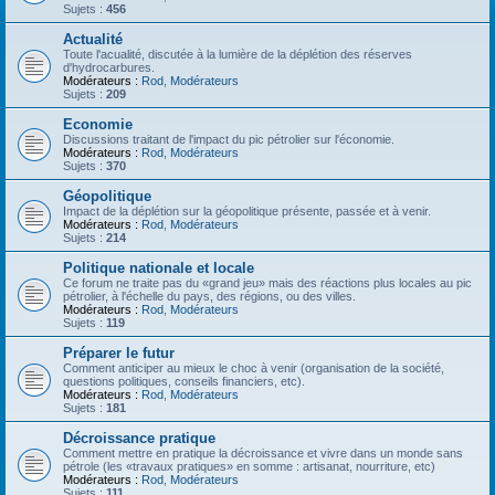
Sujets :
456
Actualité
Toute l'acualité, discutée à la lumière de la déplétion des réserves
d'hydrocarbures.
Modérateurs :
Rod
,
Modérateurs
Sujets :
209
Economie
Discussions traitant de l'impact du pic pétrolier sur l'économie.
Modérateurs :
Rod
,
Modérateurs
Sujets :
370
Géopolitique
Impact de la déplétion sur la géopolitique présente, passée et à venir.
Modérateurs :
Rod
,
Modérateurs
Sujets :
214
Politique nationale et locale
Ce forum ne traite pas du «grand jeu» mais des réactions plus locales au pic
pétrolier, à l'échelle du pays, des régions, ou des villes.
Modérateurs :
Rod
,
Modérateurs
Sujets :
119
Préparer le futur
Comment anticiper au mieux le choc à venir (organisation de la société,
questions politiques, conseils financiers, etc).
Modérateurs :
Rod
,
Modérateurs
Sujets :
181
Décroissance pratique
Comment mettre en pratique la décroissance et vivre dans un monde sans
pétrole (les «travaux pratiques» en somme : artisanat, nourriture, etc)
Modérateurs :
Rod
,
Modérateurs
Sujets :
111