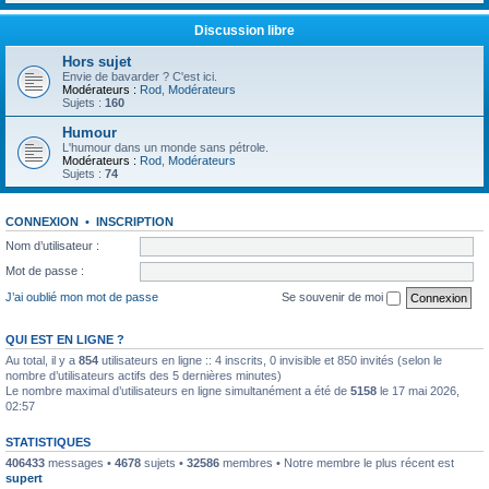
Discussion libre
Hors sujet
Envie de bavarder ? C'est ici.
Modérateurs :
Rod
,
Modérateurs
Sujets :
160
Humour
L'humour dans un monde sans pétrole.
Modérateurs :
Rod
,
Modérateurs
Sujets :
74
CONNEXION
•
INSCRIPTION
Nom d’utilisateur :
Mot de passe :
J’ai oublié mon mot de passe
Se souvenir de moi
QUI EST EN LIGNE ?
Au total, il y a
854
utilisateurs en ligne :: 4 inscrits, 0 invisible et 850 invités (selon le
nombre d’utilisateurs actifs des 5 dernières minutes)
Le nombre maximal d’utilisateurs en ligne simultanément a été de
5158
le 17 mai 2026,
02:57
STATISTIQUES
406433
messages •
4678
sujets •
32586
membres • Notre membre le plus récent est
supert