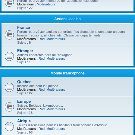
Forum réservé aux membres de l'association oléocène
Modérateur :
Modérateurs
Sujets :
22
Actions locales
France
Forum réservé aux actions concrètes (les discussions sont pour un autre
forum) : réunions, affiches, etc. Classé par départements.
Modérateurs :
Rod
,
Modérateurs
Sujets :
6
Etranger
Actions concrètes hors de l'hexagone
Modérateurs :
Rod
,
Modérateurs
Sujets :
1
Monde francophone
Quebec
discussions pour le Quebec.
Modérateurs :
Rod
,
Modérateurs
Sujets :
27
Europe
Suisse, Belgique, luxembourg...
Modérateurs :
Rod
,
Modérateurs
Sujets :
13
Afrique
Toutes discussions pour les habitants francophones d'Afrique.
Modérateurs :
Rod
,
Modérateurs
Sujets :
56