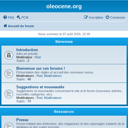
oleocene.org
FAQ
PCM
Inscription
Connexion
Accueil du forum
Nous sommes le 07 août 2026, 15:39
Bienvenue
Introduction
A lire en priorité.
Modérateur :
Rod
Sujets :
2
Bienvenue sur ces forums !
Présentation des règles et accueil des nouveaux venus.
Modérateurs :
Rod
,
Modérateurs
Sujets :
48
Suggestions et nouveautés
Suggestions et nouveautés concernant le site et le forum (nouveaux articles,
nouvelles catégories, etc).
Modérateurs :
Rod
,
Modérateurs
Sujets :
73
Ressources
Presse
Forum traitant des émissions, des magazines et des reportages traitants de la
déplétion et des sujets proches.