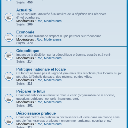
Sujets :
456
Actualité
Toute l'acualité, discutée à la lumière de la déplétion des réserves
d'hydrocarbures.
Modérateurs :
Rod
,
Modérateurs
Sujets :
209
Economie
Discussions traitant de l'impact du pic pétrolier sur l'économie.
Modérateurs :
Rod
,
Modérateurs
Sujets :
370
Géopolitique
Impact de la déplétion sur la géopolitique présente, passée et à venir.
Modérateurs :
Rod
,
Modérateurs
Sujets :
214
Politique nationale et locale
Ce forum ne traite pas du «grand jeu» mais des réactions plus locales au pic
pétrolier, à l'échelle du pays, des régions, ou des villes.
Modérateurs :
Rod
,
Modérateurs
Sujets :
119
Préparer le futur
Comment anticiper au mieux le choc à venir (organisation de la société,
questions politiques, conseils financiers, etc).
Modérateurs :
Rod
,
Modérateurs
Sujets :
181
Décroissance pratique
Comment mettre en pratique la décroissance et vivre dans un monde sans
pétrole (les «travaux pratiques» en somme : artisanat, nourriture, etc)
Modérateurs :
Rod
,
Modérateurs
Sujets :
111