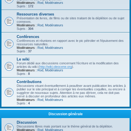
Modérateurs :
Rod
,
Modérateurs
Sujets :
172
Ressources diverses
Présentation de livres, de films ou de sites traitant de la déplétion ou de sujet
connexes.
Modérateurs :
Rod
,
Modérateurs
Sujets :
304
Conférences
Conférences et réunions en rapport avec le pic pétrolier et l'épuisement des
ressources naturelles.
Modérateurs :
Rod
,
Modérateurs
Sujets :
37
Le wiki
Forum dédié aux discussions concernant l'écriture et la modification des
articles du wiki (
http://wiki.oleocene.org
).
Modérateurs :
Rod
,
Modérateurs
Sujets :
8
Contributions
Discussions visant éventuellement à peaufiner avant publication les articles à
publier sur le site principal et à corriger les éventuelles coquilles, ou encore à
suggérer de nouveaux sujets. Attention à ne pas dériver, cela ne doit pas
servir à discuter en profondeur des articles eux mêmes.
Modérateurs :
Rod
,
Modérateurs
Sujets :
4
Discussion générale
Discussion
Discussions libres mais portant sur le thème général de la déplétion.
Modérateurs :
Rod
,
Modérateurs