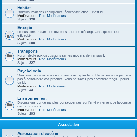
Habitat
Isolation, maisons écologiques, écoconstruction... c'est ici.
Modérateurs :
Rod
,
Modérateurs
Sujets :
128
Energie
Discussions traitant des diverses sources d'énergie ainsi que de leur
efficacité.
Modérateurs :
Rod
,
Modérateurs
Sujets :
800
Transports
Forum dédié aux discussions sur les moyens de transport.
Modérateurs :
Rod
,
Modérateurs
Sujets :
327
Psychologie
Vous avez ou vous avez eu du mal à accepter le problème, vous ne parvenez
pas à convaincre vos proches, vous ne savez pas comment réagir... parlez
en ici.
Modérateurs :
Rod
,
Modérateurs
Sujets :
44
Environnement
Discussions concernant les conséquences sur l'environnement de la course
aux ressources.
Modérateurs :
Rod
,
Modérateurs
Sujets :
293
Association
Association oléocène