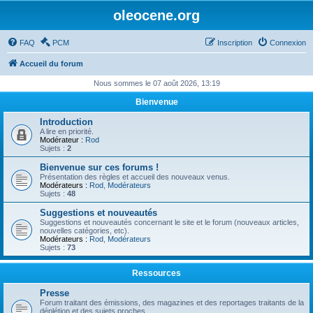
oleocene.org
FAQ
PCM
Inscription
Connexion
Accueil du forum
Nous sommes le 07 août 2026, 13:19
Bienvenue
Introduction
A lire en priorité.
Modérateur :
Rod
Sujets :
2
Bienvenue sur ces forums !
Présentation des règles et accueil des nouveaux venus.
Modérateurs :
Rod
,
Modérateurs
Sujets :
48
Suggestions et nouveautés
Suggestions et nouveautés concernant le site et le forum (nouveaux articles,
nouvelles catégories, etc).
Modérateurs :
Rod
,
Modérateurs
Sujets :
73
Ressources
Presse
Forum traitant des émissions, des magazines et des reportages traitants de la
déplétion et des sujets proches.