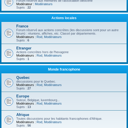
Forum réservé aux membres de l'association oléocène
Modérateur :
Modérateurs
Sujets :
22
Actions locales
France
Forum réservé aux actions concrètes (les discussions sont pour un autre
forum) : réunions, affiches, etc. Classé par départements.
Modérateurs :
Rod
,
Modérateurs
Sujets :
6
Etranger
Actions concrètes hors de l'hexagone
Modérateurs :
Rod
,
Modérateurs
Sujets :
1
Monde francophone
Quebec
discussions pour le Quebec.
Modérateurs :
Rod
,
Modérateurs
Sujets :
27
Europe
Suisse, Belgique, luxembourg...
Modérateurs :
Rod
,
Modérateurs
Sujets :
13
Afrique
Toutes discussions pour les habitants francophones d'Afrique.
Modérateurs :
Rod
,
Modérateurs
Sujets :
56