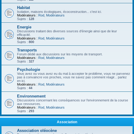
Habitat
Isolation, maisons écologiques, écoconstruction... c'est ici.
Modérateurs :
Rod
,
Modérateurs
Sujets :
128
Energie
Discussions traitant des diverses sources d'énergie ainsi que de leur
efficacité.
Modérateurs :
Rod
,
Modérateurs
Sujets :
800
Transports
Forum dédié aux discussions sur les moyens de transport.
Modérateurs :
Rod
,
Modérateurs
Sujets :
327
Psychologie
Vous avez ou vous avez eu du mal à accepter le problème, vous ne parvenez
pas à convaincre vos proches, vous ne savez pas comment réagir... parlez
en ici.
Modérateurs :
Rod
,
Modérateurs
Sujets :
44
Environnement
Discussions concernant les conséquences sur l'environnement de la course
aux ressources.
Modérateurs :
Rod
,
Modérateurs
Sujets :
293
Association
Association oléocène