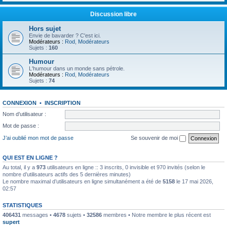
Discussion libre
Hors sujet
Envie de bavarder ? C'est ici.
Modérateurs :
Rod
,
Modérateurs
Sujets :
160
Humour
L'humour dans un monde sans pétrole.
Modérateurs :
Rod
,
Modérateurs
Sujets :
74
CONNEXION
•
INSCRIPTION
Nom d’utilisateur :
Mot de passe :
J’ai oublié mon mot de passe
Se souvenir de moi
QUI EST EN LIGNE ?
Au total, il y a
973
utilisateurs en ligne :: 3 inscrits, 0 invisible et 970 invités (selon le
nombre d’utilisateurs actifs des 5 dernières minutes)
Le nombre maximal d’utilisateurs en ligne simultanément a été de
5158
le 17 mai 2026,
02:57
STATISTIQUES
406431
messages •
4678
sujets •
32586
membres • Notre membre le plus récent est
supert