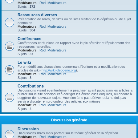
Modérateurs :
Rod
,
Modérateurs
Sujets :
172
Ressources diverses
Présentation de livres, de films ou de sites traitant de la déplétion ou de sujet
connexes.
Modérateurs :
Rod
,
Modérateurs
Sujets :
304
Conférences
Conférences et réunions en rapport avec le pic pétrolier et l'épuisement des
ressources naturelles.
Modérateurs :
Rod
,
Modérateurs
Sujets :
37
Le wiki
Forum dédié aux discussions concernant l'écriture et la modification des
articles du wiki (
http://wiki.oleocene.org
).
Modérateurs :
Rod
,
Modérateurs
Sujets :
8
Contributions
Discussions visant éventuellement à peaufiner avant publication les articles à
publier sur le site principal et à corriger les éventuelles coquilles, ou encore à
suggérer de nouveaux sujets. Attention à ne pas dériver, cela ne doit pas
servir à discuter en profondeur des articles eux mêmes.
Modérateurs :
Rod
,
Modérateurs
Sujets :
4
Discussion générale
Discussion
Discussions libres mais portant sur le thème général de la déplétion.
Modérateurs :
Rod
,
Modérateurs