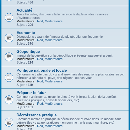
Sujets :
456
Actualité
Toute l'acualité, discutée à la lumière de la déplétion des réserves
d'hydrocarbures.
Modérateurs :
Rod
,
Modérateurs
Sujets :
209
Economie
Discussions traitant de l'impact du pic pétrolier sur l'économie.
Modérateurs :
Rod
,
Modérateurs
Sujets :
370
Géopolitique
Impact de la déplétion sur la géopolitique présente, passée et à venir.
Modérateurs :
Rod
,
Modérateurs
Sujets :
214
Politique nationale et locale
Ce forum ne traite pas du «grand jeu» mais des réactions plus locales au pic
pétrolier, à l'échelle du pays, des régions, ou des villes.
Modérateurs :
Rod
,
Modérateurs
Sujets :
119
Préparer le futur
Comment anticiper au mieux le choc à venir (organisation de la société,
questions politiques, conseils financiers, etc).
Modérateurs :
Rod
,
Modérateurs
Sujets :
181
Décroissance pratique
Comment mettre en pratique la décroissance et vivre dans un monde sans
pétrole (les «travaux pratiques» en somme : artisanat, nourriture, etc)
Modérateurs :
Rod
,
Modérateurs
Sujets :
111